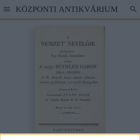
Ugrás
KÖZPONTI ANTIKVÁRIUM
a
tartalomra