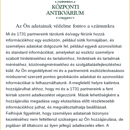
Fülöp Elek, csernátoni
Az Ön adatainak védelme fontos a számunkra
A' nemzet' nevelője kifejtve Egy
Mi és 1731 partnereink tárolunk és/vagy férünk hozzá
Emlék-Beszédben melyet A' nagy
információkhoz egy eszközön, például sütik formájában, és
személyes adatokat dolgozunk fel, például egyedi azonosítókat
Bethlen Gábor' hála-innepén...
és standard információkat, amelyeket az eszköz személyre
elmondott --- A' Logika Klassis K. R.
szabott hirdetésekhez és tartalomhoz, hirdetések és tartalmak
méréséhez, közönségmérésekhez és szolgáltatásfejlesztéshez
Tanítója Május' 20-kán 1835.
küld.
Az Ön engedélyével mi és a partnereink eszközleolvasásos
1835 Nagy Enyeden Réf. Kolégyom ny
módszerrel szerzett pontos geolokációs adatokat és azonosítási
információkat is felhasználhatunk. A megfelelő helyre kattintva
hozzájárulhat ahhoz, hogy mi és a 1731 partnereink a fent
126. árverés
/ 9.
leírtak szerint adatkezelést végezzünk. Másik lehetőségként a
hozzájárulás megadása vagy elutasítása előtt részletesebb
Azonosító
információkhoz juthat, és megváltoztathatja beállításait.
Felhívjuk figyelmét, hogy személyes adatainak bizonyos
82321
kezeléséhez nem feltétlenül szükséges az Ön hozzájárulása, de
jogában áll tiltakozni az ilyen jellegű adatkezelés ellen. A