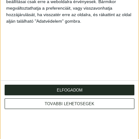
beállításai csak erre a weboldalra érvényesek. Bármikor
30p.
megváltoztathatja a preferenciáit, vagy visszavonhatja
Modern félvászon-kötésben.
hozzájárulását, ha visszatér erre az oldalra, és rákattint az oldal
alján található "Adatvédelem" gombra.
Cím
: 1053 Budapest., Múzeum krt. 13-15.
ELFOGADOM
Telefon
: +36 1 317 3514
Nyitva
: hétköznap 10-18h, szombat 10-14h
TOVÁBBI LEHETŐSÉGEK
Email
: eladas@kozpontiantikvarium.hu
Facebook
MAE
Axioart.com
Invaluable.com
ILAB
|