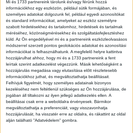
Mi és 1733 partnereink tárolunk és/vagy férünk hozzá
A szerző újságíró volt, a szabadságharc idején a kormány
információkhoz egy eszközön, például sütik formájában, és
hivatalos lapját, a Közlönyt szerkesztette.
személyes adatokat dolgozunk fel, például egyedi azonosítókat
(4)+410p.
és standard információkat, amelyeket az eszköz személyre
szabott hirdetésekhez és tartalomhoz, hirdetések és tartalmak
Díszesen aranyozott gerincű, korabeli félbőr-kötésben.
méréséhez, közönségmérésekhez és szolgáltatásfejlesztéshez
Szép példány.
küld.
Az Ön engedélyével mi és a partnereink eszközleolvasásos
módszerrel szerzett pontos geolokációs adatokat és azonosítási
információkat is felhasználhatunk. A megfelelő helyre kattintva
hozzájárulhat ahhoz, hogy mi és a 1733 partnereink a fent
leírtak szerint adatkezelést végezzünk. Másik lehetőségként a
hozzájárulás megadása vagy elutasítása előtt részletesebb
információkhoz juthat, és megváltoztathatja beállításait.
Felhívjuk figyelmét, hogy személyes adatainak bizonyos
kezeléséhez nem feltétlenül szükséges az Ön hozzájárulása, de
jogában áll tiltakozni az ilyen jellegű adatkezelés ellen. A
beállításai csak erre a weboldalra érvényesek. Bármikor
Cím
: 1053 Budapest., Múzeum krt. 13-15.
megváltoztathatja a preferenciáit, vagy visszavonhatja
Telefon
: +36 1 317 3514
hozzájárulását, ha visszatér erre az oldalra, és rákattint az oldal
alján található "Adatvédelem" gombra.
Nyitva
: hétköznap 10-18h, szombat 10-14h
Email
: eladas@kozpontiantikvarium.hu