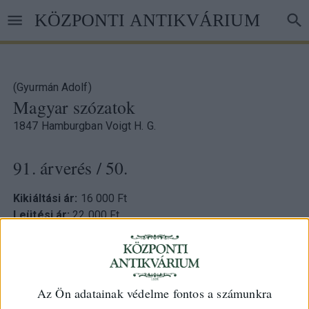
Ugrás
KÖZPONTI ANTIKVÁRIUM
a
tartalomra
(Gyurmán Adolf)
Magyar szózatok
1847 Hamburgban Voigt H. G.
91. árverés
/ 50.
Kikiáltási ár:
16 000 Ft
Leütési ár:
22 000 Ft
Azonosító
73180
Az Ön adatainak védelme fontos a számunkra