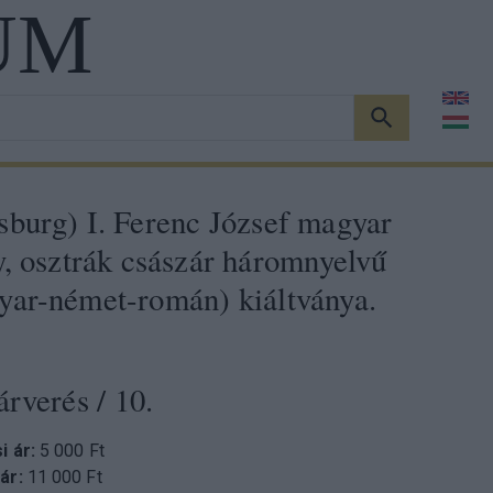
UM
KERESÉS
burg) I. Ferenc József magyar
y, osztrák császár háromnyelvű
yar-német-román) kiáltványa.
árverés
/ 10.
si ár:
5 000 Ft
 ár:
11 000 Ft