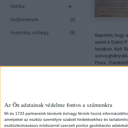
Grafika
Gyűjtemények
(
6
)
Festmény, műtárgy
(
8
)
Bejelenti, hogy 
üzent a Szárd-Piemonti Kir
hasábon. Kelt: Bécs, 1859. IV
Poss.: Friedreic
Az Ön adatainak védelme fontos a számunkra
Mi és 1733 partnereink tárolunk és/vagy férünk hozzá információkho
amelyeket az eszköz személyre szabott hirdetésekhez és tartalomho
eszközleolvasásos módszerrel szerzett pontos geolokációs adatokat é