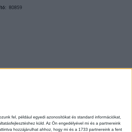
tó
80859
pest., Múzeum krt. 13-15.
1 317 3514
zunk fel, például egyedi azonosítókat és standard információkat,
nap 10-18h, szombat 10-14h
tatásfejlesztéshez küld.
Az Ön engedélyével mi és a partnereink
kozpontiantikvarium.hu
ttintva hozzájárulhat ahhoz, hogy mi és a 1733 partnereink a fent