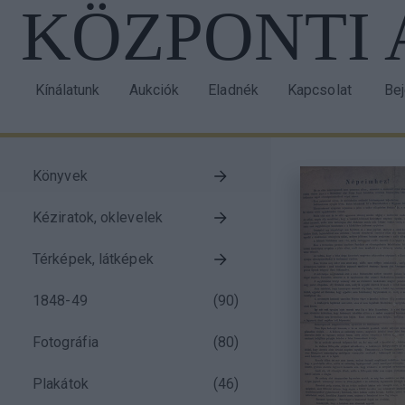
KÖZPONTI
Ugrás
a
tartalomra
Kínálatunk
Aukciók
Eladnék
Kapcsolat
Be
Main
Us
navigation
acc
me
Könyvek
Taxonomy
Kéziratok, oklevelek
menu
block
Térképek, látképek
1848-49
(
90
)
Fotográfia
(
80
)
Plakátok
(
46
)