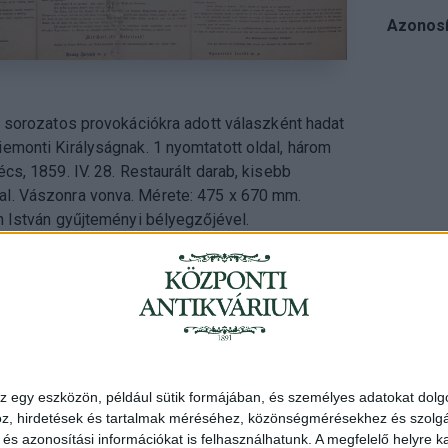
Azonosí
a sorozatos provokációkra adott válaszként hadat
ályságnak. 1 nyomtatott oldal, három
. 28. Restaurált darab, kisebb
szöveghiányokkal. Vászonra vonva. Mérete: 475 x 670 mm.
h István gyűjteményi bélyegzőjével.
Cím
: 1053 Buda
Telefon
: +36 
z egy eszközön, például sütik formájában, és személyes adatokat dolgo
Nyitva
: hétköz
z, hirdetések és tartalmak méréséhez, közönségmérésekhez és szolgál
Email
: eladas@
s azonosítási információkat is felhasználhatunk. A megfelelő helyre ka