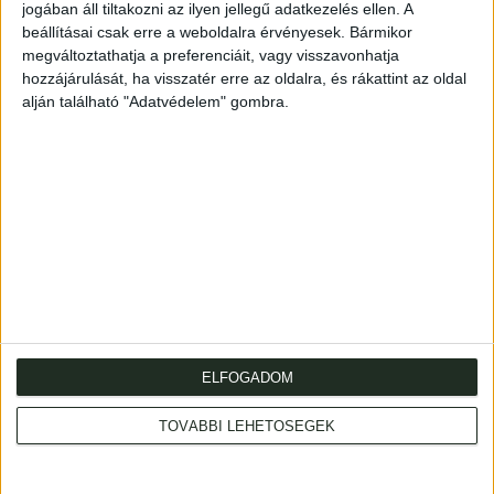
beosztású tagjainak javadalmazásáról.
jogában áll tiltakozni az ilyen jellegű adatkezelés ellen. A
Kelt: Prága, 1723. VIII. 2.
beállításai csak erre a weboldalra érvényesek. Bármikor
megváltoztathatja a preferenciáit, vagy visszavonhatja
Contemporary paper.
hozzájárulását, ha visszatér erre az oldalra, és rákattint az oldal
alján található "Adatvédelem" gombra.
(23)p.
Fűzve, korabeli papírborítóban.
ELFOGADOM
Cím
: 1053 Budapest., Múzeum krt. 13-15.
Telefon
: +36 1 317 3514
TOVÁBBI LEHETŐSÉGEK
Nyitva
: hétköznap 10-18h, szombat 10-14h
Email
: eladas@kozpontiantikvarium.hu