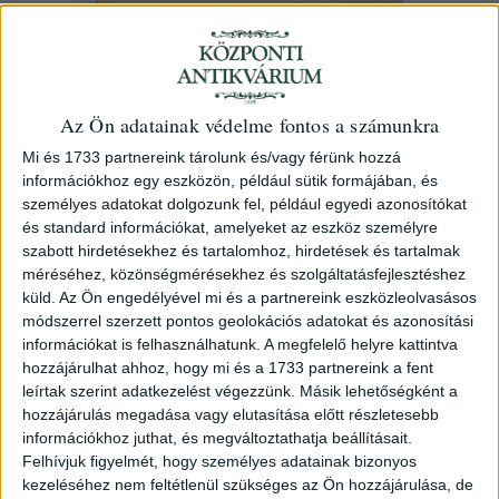
(Habsburg) III. Károly magyar király
latin nyelvű, nyomtatott rendelete.
Az Ön adatainak védelme fontos a számunkra
Mi és 1733 partnereink tárolunk és/vagy férünk hozzá
információkhoz egy eszközön, például sütik formájában, és
személyes adatokat dolgozunk fel, például egyedi azonosítókat
Első nap, 148. árverés
/ 6.
és standard információkat, amelyeket az eszköz személyre
szabott hirdetésekhez és tartalomhoz, hirdetések és tartalmak
méréséhez, közönségmérésekhez és szolgáltatásfejlesztéshez
Kikiáltási ár:
5 000 Ft
küld.
Az Ön engedélyével mi és a partnereink eszközleolvasásos
Leütési ár:
5 000 Ft
módszerrel szerzett pontos geolokációs adatokat és azonosítási
információkat is felhasználhatunk. A megfelelő helyre kattintva
Azonosító
hozzájárulhat ahhoz, hogy mi és a 1733 partnereink a fent
97675
leírtak szerint adatkezelést végezzünk. Másik lehetőségként a
hozzájárulás megadása vagy elutasítása előtt részletesebb
információkhoz juthat, és megváltoztathatja beállításait.
Felhívjuk figyelmét, hogy személyes adatainak bizonyos
Részletesen rendelkezik a hadsereg különböző
kezeléséhez nem feltétlenül szükséges az Ön hozzájárulása, de