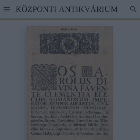
Ugrás
KÖZPONTI ANTIKVÁRIUM
a
tartalomra