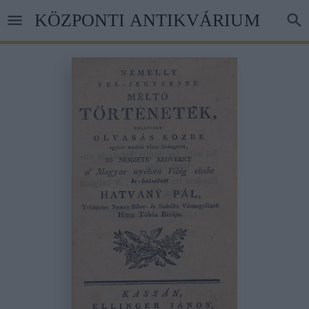
Ugrás
KÖZPONTI ANTIKVÁRIUM
a
tartalomra