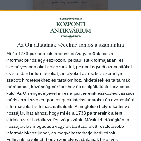
Hatvany Pál
Némelly fel-jegyzésre méltó
történetek, mellyeket olvasás közbe
Az Ön adatainak védelme fontos a számunkra
egykor máskor öszve szedegetett, és
Mi és 1733 partnereink tárolunk és/vagy férünk hozzá
információkhoz egy eszközön, például sütik formájában, és
nemzete' kedvéért a' Magyar nyelven
személyes adatokat dolgozunk fel, például egyedi azonosítókat
Világ eleibe ki-botsátott ---.
és standard információkat, amelyeket az eszköz személyre
szabott hirdetésekhez és tartalomhoz, hirdetések és tartalmak
1796 Kassán Ellinger János ny
méréséhez, közönségmérésekhez és szolgáltatásfejlesztéshez
küld.
Az Ön engedélyével mi és a partnereink eszközleolvasásos
159. árverés
/ 37.
módszerrel szerzett pontos geolokációs adatokat és azonosítási
információkat is felhasználhatunk. A megfelelő helyre kattintva
hozzájárulhat ahhoz, hogy mi és a 1733 partnereink a fent
Kikiáltási ár:
40 000 Ft
leírtak szerint adatkezelést végezzünk. Másik lehetőségként a
hozzájárulás megadása vagy elutasítása előtt részletesebb
Azonosító
információkhoz juthat, és megváltoztathatja beállításait.
101812
Felhívjuk figyelmét, hogy személyes adatainak bizonyos