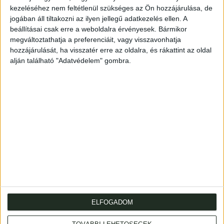
kezeléséhez nem feltétlenül szükséges az Ön hozzájárulása, de
jogában áll tiltakozni az ilyen jellegű adatkezelés ellen. A
beállításai csak erre a weboldalra érvényesek. Bármikor
A mű 174 történetet tartalmaz a görög és római időkből.
megváltoztathatja a preferenciáit, vagy visszavonhatja
A kötet elején Gvadányi verse áll, melyet "Ezen nagy
hozzájárulását, ha visszatér erre az oldalra, és rákattint az oldal
alján található "Adatvédelem" gombra.
bötsü Munkának Érdemes Authorához" írt.
Modern half leather.
290+(12)p.
Modern félbőr-kötésben.
ELFOGADOM