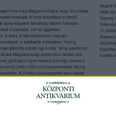
tárgyút t
get hívta meg Magyarországra, hogy illusztrálja
többi il
utató munkáját. A folio díszalbum a címtől
Sopron, 
k dunai képeket tartalmaz, hanem felvidéki
Ritka mű
okat is bemutat, sőt az aggteleki
1t. (dísz
 is leírja. A tájképeken kívül néprajzi
Aranyozo
ázolások is találhatók a kötetben. Hering
előzékla
nak ajánlotta művét. Így ír róla: "amíg azelőtt az
kopottas
ámára Magyarország szinte tilos terület volt,
kisebb s
nai) gőzhajóút olyan könnyű mint egy utazás a
gyméretű (460 x 300 mm) kőnyomatokat Hering
készítette. A 25 kép közül egyetlen pest-budai
Cím
: 1053 Buda
Telefon
: +36 