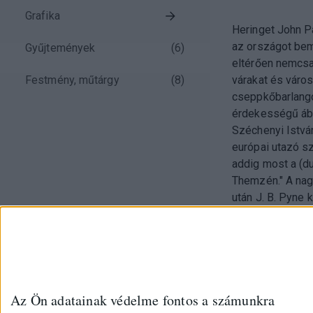
Grafika
Heringet John Pa
az országot bem
Gyűjtemények
(
6
)
eltérően nemcsa
Festmény, műtárgy
(
8
)
várakat és város
cseppkőbarlangot
érdekességű ábr
Széchenyi István
európai utazó sz
addig most a (du
Themzén." A na
után J. B. Pyne 
Az Ön adatainak védelme fontos a számunkra