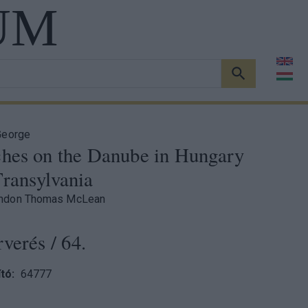
UM
KERESÉS
George
ches on the Danube in Hungary
Transylvania
ndon Thomas McLean
rverés
/ 64.
tó
64777