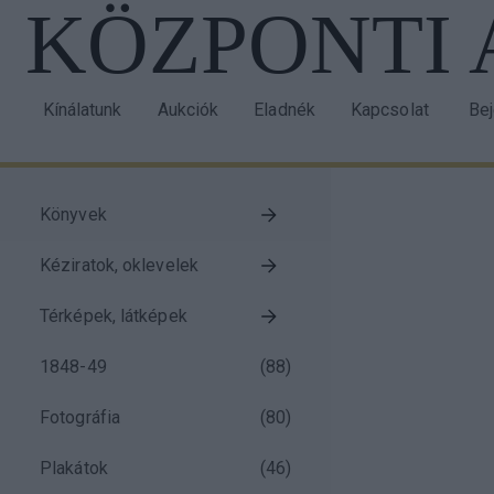
KÖZPONTI
Ugrás
a
tartalomra
Kínálatunk
Aukciók
Eladnék
Kapcsolat
Be
Main
Us
navigation
acc
me
Könyvek
Taxonomy
Kéziratok, oklevelek
menu
block
Térképek, látképek
1848-49
(
88
)
Fotográfia
(
80
)
Plakátok
(
46
)