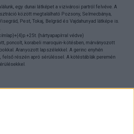
alálunk, egy dunai látképet a vizivárosi partról felvéve. A
lusztráció között megtalálható Pozsony, Selmecbánya,
Visegrád, Pest, Tokaj, Belgrád és Vajdahunyad látképe is.
.
címlap)+(4)p.+25t. (hártyapapírral védve)
tt, poncolt, korabeli maroquin-kötésben, márványozott
pokkal. Aranyozott lapszélekkel. A gerinc enyhén
, felső részén apró sérüléssel. A kötéstáblák peremén
érülésekkel.
pest., Múzeum krt. 13-15.
1 317 3514