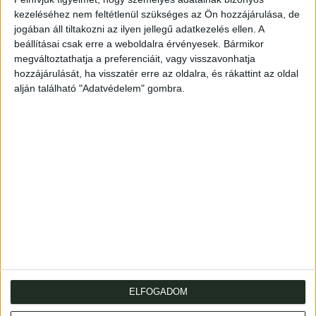
megszerezni, ezért kér segítséget. A kutatásért 3000
kezeléséhez nem feltétlenül szükséges az Ön hozzájárulása, de
korona tiszteletdíjat ajánl fel. Az aláírás: "Horthy Miklós
jogában áll tiltakozni az ilyen jellegű adatkezelés ellen. A
beállításai csak erre a weboldalra érvényesek. Bármikor
cs. és kir. tengerész kapitány". Az érdekes tartalom
megváltoztathatja a preferenciáit, vagy visszavonhatja
mellett darabunk értékét növeli, hogy Horthy
hozzájárulását, ha visszatér erre az oldalra, és rákattint az oldal
tengerésztiszti korszakából szinte alig bukkan fel emlék.
alján található "Adatvédelem" gombra.
3 beírt oldal. A kézzel címzett levélboríték mellékelve.
Kelt: Pola, 1907. I. 12.
Miklós Horthy, naval officier, later Governor of Hungary.
Autograph letter.
ELFOGADOM