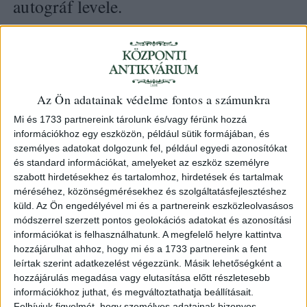
autográf levele.
137. árverés
/ 71.
Kikiáltási ár:
300 000 Ft
Az Ön adatainak védelme fontos a számunkra
Leütési ár:
300 000 Ft
Mi és 1733 partnereink tárolunk és/vagy férünk hozzá
információkhoz egy eszközön, például sütik formájában, és
Azonosító
személyes adatokat dolgozunk fel, például egyedi azonosítókat
93823
és standard információkat, amelyeket az eszköz személyre
szabott hirdetésekhez és tartalomhoz, hirdetések és tartalmak
méréséhez, közönségmérésekhez és szolgáltatásfejlesztéshez
küld.
Az Ön engedélyével mi és a partnereink eszközleolvasásos
A címzett Dr. Magasházy Béla levéltáros, akitől
módszerrel szerzett pontos geolokációs adatokat és azonosítási
információkat is felhasználhatunk. A megfelelő helyre kattintva
családfakutatást kér Horthy. Leírja, hogy bátyjával együtt
hozzájárulhat ahhoz, hogy mi és a 1733 partnereink a fent
kamarási címért folyamodott, aminek feltételeként több
leírtak szerint adatkezelést végezzünk. Másik lehetőségként a
generációra visszamenőleg igazolniuk kell
hozzájárulás megadása vagy elutasítása előtt részletesebb
nemességüket. Mivel anyai nagyanyjuk, Halasy Józsefné,
információkhoz juthat, és megváltoztathatja beállításait.
született Gerber Erzsébet adatait nem tudták
Felhívjuk figyelmét, hogy személyes adatainak bizonyos