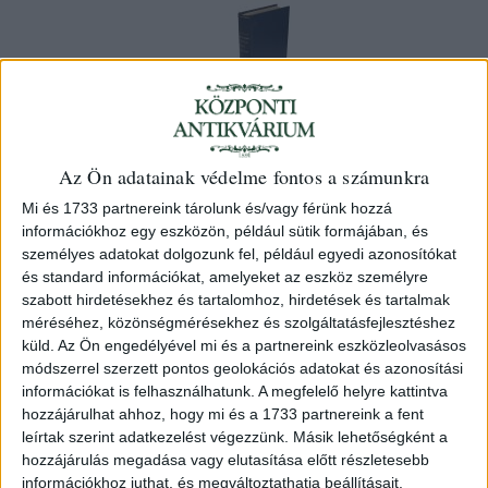
Az Ön adatainak védelme fontos a számunkra
Horváth [Mihály] Michaelis
Statistica regni Hungariae, partium
Mi és 1733 partnereink tárolunk és/vagy férünk hozzá
információkhoz egy eszközön, például sütik formájában, és
eidem adnexarum. Editio altera.
személyes adatokat dolgozunk fel, például egyedi azonosítókat
Posonii, 1802, Typis Michaelis Landerer de Füskut
és standard információkat, amelyeket az eszköz személyre
szabott hirdetésekhez és tartalomhoz, hirdetések és tartalmak
méréséhez, közönségmérésekhez és szolgáltatásfejlesztéshez
45 000 Ft
küld.
Az Ön engedélyével mi és a partnereink eszközleolvasásos
módszerrel szerzett pontos geolokációs adatokat és azonosítási
Kategória:
Társadalomtudomány
,
Történelem
információkat is felhasználhatunk. A megfelelő helyre kattintva
hozzájárulhat ahhoz, hogy mi és a 1733 partnereink a fent
Azonosító
leírtak szerint adatkezelést végezzünk. Másik lehetőségként a
105852
hozzájárulás megadása vagy elutasítása előtt részletesebb
információkhoz juthat, és megváltoztathatja beállításait.