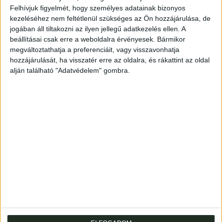
Felhívjuk figyelmét, hogy személyes adatainak bizonyos
kezeléséhez nem feltétlenül szükséges az Ön hozzájárulása, de
XXIV + 542 + [2] p. Először 1794-ben. A Magyar Királyság
jogában áll tiltakozni az ilyen jellegű adatkezelés ellen. A
és a hozzá csatolt részek statisztikája.
beállításai csak erre a weboldalra érvényesek. Bármikor
megváltoztathatja a preferenciáit, vagy visszavonhatja
Modern műbőrkötésben, gerincén aranyozott címfelirat.
hozzájárulását, ha visszatér erre az oldalra, és rákattint az oldal
Fametszetes címlapja pótolt. Rajta korábbi gyűjteményi
alján található "Adatvédelem" gombra.
bélyegző és könyvtári jegyzet, Zsámár József újabbkori
pecsétje. Az eredeti papíborító verzóján beragasztott
festett ex libris Bibliothecae Comitatus Simighiensis.
Ráday Pál címerével,Somogy vármegyei könyvtár. A
könyvjegyet Lovrits Kálmán grafikus készítette 1935-
ben.