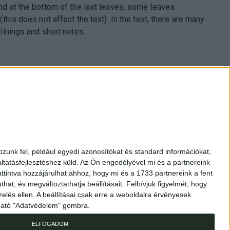
nd at the bottom of the last leaves, some leaves
(this does not affect the text). In the text, there are many
linings and short notes.
pest., Múzeum krt. 13-15.
1 317 3514
zunk fel, például egyedi azonosítókat és standard információkat,
nap 10-18h, szombat 10-14h
tatásfejlesztéshez küld.
Az Ön engedélyével mi és a partnereink
kozpontiantikvarium.hu
ttintva hozzájárulhat ahhoz, hogy mi és a 1733 partnereink a fent
hat, és megváltoztathatja beállításait.
Felhívjuk figyelmét, hogy
elés ellen. A beállításai csak erre a weboldalra érvényesek.
lálható "Adatvédelem" gombra.
AML-nyilatkozat
ELFOGADOM