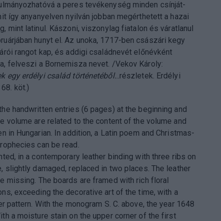
nulmányozhatóvá a peres tevékenység minden csínját-
amit így anyanyelven nyilván jobban megérthetett a hazai
, mint latinul. Kászoni, viszonylag fiatalon és váratlanul
ruárjában hunyt el. Az unoka, 1717-ben császári kegy
bárói rangot kap, és addigi családnevét előnévként
a, felveszi a Bornemisza nevet. /Vekov Károly:
k egy erdélyi család történetéből.
..részletek. Erdélyi
8. köt.)
the handwritten entries (6 pages) at the beginning and
he volume are related to the content of the volume and
en in Hungarian. In addition, a Latin poem and Christmas-
prophecies can be read.
nted, in a contemporary leather binding with three ribs on
e, slightly damaged, replaced in two places. The leather
re missing. The boards are framed with rich floral
ns, exceeding the decorative art of the time, with a
ver pattern. With the monogram S. C. above, the year 1648
th a moisture stain on the upper corner of the first