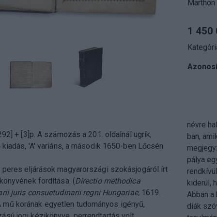
Marthon 
1 450 
Kategóri
Azonosí
névre ha
292] + [3]p. A számozás a 201. oldalnál ugrik,
ban, ami
ő kiadás, 'A' variáns, a második 1650-ben Lőcsén
megjegyz
pálya eg
 peres eljárások magyarországi szokásjogáról írt
rendkívü
ikönyvének fordítása. (
Directio methodica
kiderül,
rii juris consuetudinarii regni Hungariae,
1619.
Abban a 
 mű korának egyetlen tudományos igényű,
diák szóv
sú jogi kézikönyve, perrendtartás volt,