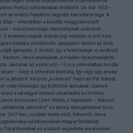
yútja végén sikerült elhelyezkednie a Gyulafehérvár
 Maros-Portus sóhivatalában írnokként. De már 1633–
ött az erdélyi fejedelmi nagyobb kancellária tagja. A
li állás – ellentétben a később meggyökerezett
ssel – kulcsfontosságú intézménynek számított
. E tevékenységnek állandó jogi vetülete is volt, hisz
gyes kiutalás, elszámolás, igazgatási döntés az írnok
nciáját igényelte, ő döntött, így a felelőssége is rendkívül
t. Kászoni János unokájának, a majdani dinasztiaalapító
za Jánosnak az esete jelzi – ő is a sóhivatalban kezdte
ségét –, hogy a sóhivatali tisztség, így vagy úgy, anyagi
l is járhatott. Kászoni „a címeríró” Fejérvári Pál leányát,
et vette feleségül, így költöztek apósának számos
a közül a váradgyai nemesi udvarházba és birtokra.
János Veresmarti Czikó Mihály, a fejedelem – Rákóczi
 udvarbírója „kérésére” és anyagi támogatásával teszi
sé 1647-ben, röviddel halála előtt, Kithonich János
 jogtudományi kézikönyvének magyar fordítását.
 Tripartitumának ez a kitűnő segédlete anyanyelven