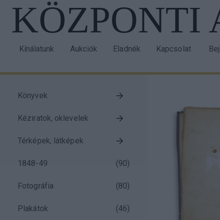
KÖZPONTI
Ugrás
a
tartalomra
Kínálatunk
Aukciók
Eladnék
Kapcsolat
Be
Main
Us
navigation
acc
me
Könyvek
Taxonomy
Kéziratok, oklevelek
menu
block
Térképek, látképek
1848-49
(
90
)
Fotográfia
(
80
)
Plakátok
(
46
)