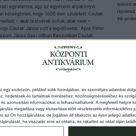
leaves a
 grazi egyetemre, úgy az egyetemi anyakönyvi
repaired 
án kétségtelen, hogy 1605-ben született. Csutak
ink under
mellett – akár testvérek voltak, akár nem –
 hogy Csutak János volt a legidősebb. Apor Péter
 Kászoni János ősei otthon Kászonban Csutak
Cím
: 1053 Buda
Telefon
: +36 
z egy eszközön, például sütik formájában, és személyes adatokat dolgo
Nyitva
: hétköz
z, hirdetések és tartalmak méréséhez, közönségmérésekhez és szolgál
Email
: eladas@
s azonosítási információkat is felhasználhatunk. A megfelelő helyre ka
árulás megadása vagy elutasítása előtt részletesebb információkhoz jut
z Ön hozzájárulása, de jogában áll tiltakozni az ilyen jellegű adatkez
járulását, ha visszatér erre az oldalra, és rákattint az oldal alján ta
E
Axioart.com
Invaluable.com
ILAB
|
Adatvédelmi szabályzat