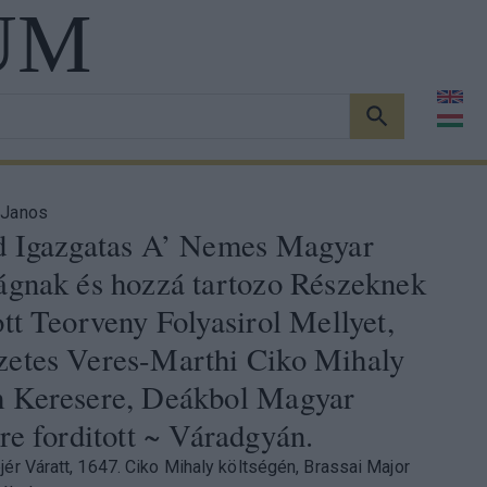
UM
KERESÉS
 Janos
d Igazgatas A’ Nemes Magyar
ágnak és hozzá tartozo Részeknek
tt Teorveny Folyasirol Mellyet,
etes Veres-Marthi Ciko Mihaly
 Keresere, Deákbol Magyar
re forditott ~ Váradgyán.
jér Váratt, 1647. Ciko Mihaly költségén, Brassai Major