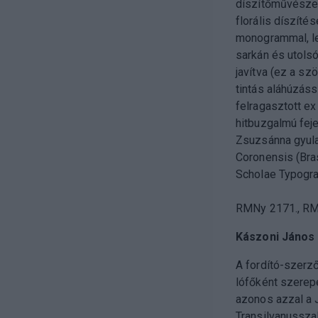
díszítőművésze
florális díszítés
monogrammal, le
sarkán és utolsó
javítva (ez a s
tintás aláhúzáss
felragasztott ex
hitbuzgalmú feje
Zsuzsánna gyula
Coronensis (Bras
Scholae Typogra
RMNy 2171., RM
Kászoni János
A fordító-szerző
lófőként szerep
azonos azzal a
Transilvanussza