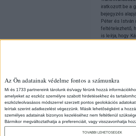
iratkozott be a
bejegyzés alapj
Péter és István 
feltételezhető,
is leírja, hogy
Az Ön adatainak védelme fontos a számunkra
Mi és 1733 partnereink tárolunk és/vagy férünk hozzá információkho
amelyeket az eszköz személyre szabott hirdetésekhez és tartalomho
eszközleolvasásos módszerrel szerzett pontos geolokációs adatokat é
leírtak szerint adatkezelést végezzünk. Másik lehetőségként a hozzáj
személyes adatainak bizonyos kezeléséhez nem feltétlenül szükséges a
Bármikor megváltoztathatja a preferenciáit, vagy visszavonhatja hozzá
Facebook
MA
TOVÁBBI LEHETŐSÉGEK