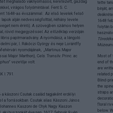
tét meghaladó vaknyomásos, keretezett, gazdag
tette ta
ekkel, virágos folyómintával. Fent S. C.
bínját, 
nt 1648-as évszámmal. Az első levelek felső
deákréteg
 lapok alján nedvességfolttal, néhány levele
1648 feb
zöveget nem érinti). A szövegben számos helyen
folytán 
al, rövid megjegyzéssel. Az előzéklap verzóján
használv
 libris papírmaradvány. A nyomdász, a lángoló
Töredéke
delmi pár, I. Rákóczi György és neje Lorántffy
Múzeum 6
fehérvári nyomdájának, „Martinus Major
sai Major Marthon), Cels. Transilv. Princ. ac
Most of 
phus" vezetője volt.
end of t
are writt
K I 791.
related 
Blind-pri
the spin
straps a
 a kászoni Csutak család tagjaként erdélyi
decoratio
el a forrásokban. Csutak alias Kászoni János
floral ri
 Johannes Kaszoni de Chyk Nagy Kaszon
below. Wi
l, aki huszonkét évesen, 1627. február 9–én