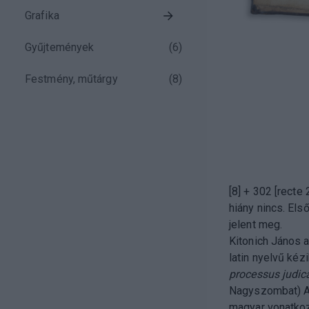
Grafika
Gyűjtemények
(
6
)
Festmény, műtárgy
(
8
)
[8] + 302 [recte 
hiány nincs. Els
jelent meg.
Kitonich János a
latin nyelvű kéz
processus judica
Nagyszombat) A
magyar vonatkozá