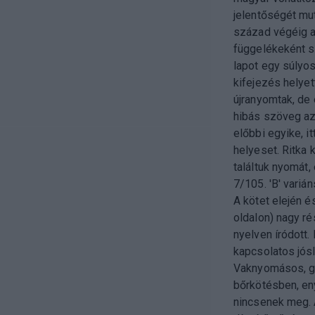
jelentőségét mut
század végéig a
függelékeként s
lapot egy súlyos
kifejezés helyett
újranyomtak, de
hibás szöveg az „
előbbi egyike, it
helyeset. Ritka 
találtuk nyomát,
7/105. 'B' varián
A kötet elején 
oldalon) nagy r
nyelven íródott.
kapcsolatos jósl
Vaknyomásos, ge
bőrkötésben, eny
nincsenek meg. 