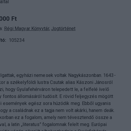
által
000 Ft
a:
Régi Magyar Könyvtár
,
Jogtörténet
tó
105234
llgattak, egyházi nemesek voltak Nagykászonban. 1643-
kor a székelyföldi lustra Csutak alias Kászoni Jánosról
i, hogy Gyulafehérváron telepedett le, a felfelé ívelő
y fontos állomásáról tudósít. E rövid feljegyzés mögött
li események egész sora húzódik meg. Ebből ugyanis
 hogy a családnak ez a tagja nem volt akárki, hanem deák.
korban ez a fogalom, amely nem tévesztendő össze a
al, a latin „literatus” fogalomnak felelt meg. Európai