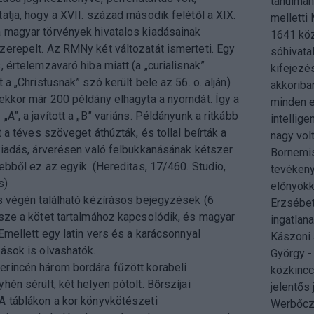
tanulmán
atja, hogy a XVII. század második felétől a XIX.
melletti
 magyar törvények hivatalos kiadásainak
1641 köz
zerepelt. Az RMNy két változatát ismerteti. Egy
sóhivata
, értelemzavaró hiba miatt (a „curialisnak”
kifejezé
 a „Christusnak” szó került bele az 56. o. alján)
akkoriban
 ekkor már 200 példány elhagyta a nyomdát. Így a
minden e
A”, a javított a „B” variáns. Példányunk a ritkább
intellige
t a téves szöveget áthúzták, és tollal beírták a
nagy vol
kiadás, árverésen való felbukkanásának kétszer
Bornemis
 ebből ez az egyik. (Hereditas, 17/460. Studio,
tevékeny
s)
előnyökke
és végén található kézírásos bejegyzések (6
Erzsébet
észe a kötet tartalmához kapcsolódik, és magyar
ingatlan
 Emellett egy latin vers és a karácsonnyal
Kászoni 
ások is olvashatók.
György -
rincén három bordára fűzött korabeli
közkincc
hén sérült, két helyen pótolt. Bőrszíjai
jelentős
A táblákon a kor könyvkötészeti
Werbőczy