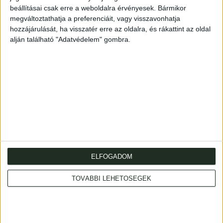
Borítója foltos, könyvkereskedés bélyegzővel.
beállításai csak erre a weboldalra érvényesek. Bármikor
megváltoztathatja a preferenciáit, vagy visszavonhatja
In publisher's paper cover, oblong. 14×20.3 cm. Cover
hozzájárulását, ha visszatér erre az oldalra, és rákattint az oldal
slightly stained, with bookshop stamp.
alján található "Adatvédelem" gombra.
ELFOGADOM
Cím
: 1053 Budapest., Múzeum krt. 13-15.
Telefon
: +36 1 317 3514
TOVÁBBI LEHETŐSÉGEK
Nyitva
: hétköznap 10-18h, szombat 10-14h
Email
: eladas@kozpontiantikvarium.hu