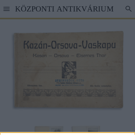
Ugrás
KÖZPONTI ANTIKVÁRIUM
a
tartalomra