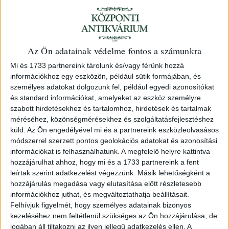
Kazán–Orsova–Vaskapu. Kasan–
Az Ön adatainak védelme fontos a számunkra
Orsova–Eisernes Thor. [Képes album]
Mi és 1733 partnereink tárolunk és/vagy férünk hozzá
Orsova, [1896 előtt], Hutterer Géza.
információkhoz egy eszközön, például sütik formájában, és
személyes adatokat dolgozunk fel, például egyedi azonosítókat
és standard információkat, amelyeket az eszköz személyre
20 000 Ft
szabott hirdetésekhez és tartalomhoz, hirdetések és tartalmak
méréséhez, közönségmérésekhez és szolgáltatásfejlesztéshez
Kategória:
Helytörténet
,
Utazás
küld.
Az Ön engedélyével mi és a partnereink eszközleolvasásos
Azonosító
módszerrel szerzett pontos geolokációs adatokat és azonosítási
információkat is felhasználhatunk. A megfelelő helyre kattintva
105069
hozzájárulhat ahhoz, hogy mi és a 1733 partnereink a fent
leírtak szerint adatkezelést végezzünk. Másik lehetőségként a
hozzájárulás megadása vagy elutasítása előtt részletesebb
információkhoz juthat, és megváltoztathatja beállításait.
14 t. 14 fényképpel, magyar és német felirattal.
Felhívjuk figyelmét, hogy személyes adatainak bizonyos
kezeléséhez nem feltétlenül szükséges az Ön hozzájárulása, de
Kiadói, feliratos papírborítóban, haránt alakú. 14×20,3 cm.
jogában áll tiltakozni az ilyen jellegű adatkezelés ellen. A