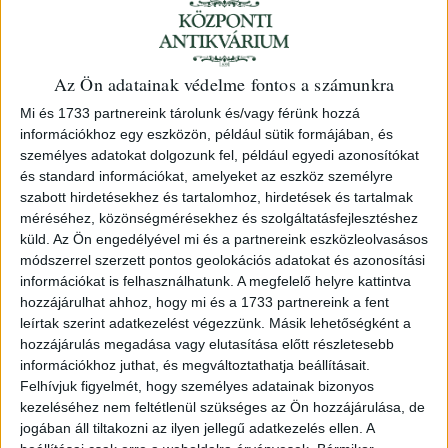
Kempelen Béla
Az Ön adatainak védelme fontos a számunkra
Magyar nemesi évkönyv. Szerkeszti ---.
Mi és 1733 partnereink tárolunk és/vagy férünk hozzá
I.
információkhoz egy eszközön, például sütik formájában, és
személyes adatokat dolgozunk fel, például egyedi azonosítókat
1923 Bp. (Steiner Zsigmond ny.)
és standard információkat, amelyeket az eszköz személyre
szabott hirdetésekhez és tartalomhoz, hirdetések és tartalmak
156. árverés
/ 64.
méréséhez, közönségmérésekhez és szolgáltatásfejlesztéshez
küld.
Az Ön engedélyével mi és a partnereink eszközleolvasásos
módszerrel szerzett pontos geolokációs adatokat és azonosítási
Kikiáltási ár:
10 000 Ft
információkat is felhasználhatunk. A megfelelő helyre kattintva
hozzájárulhat ahhoz, hogy mi és a 1733 partnereink a fent
Azonosító
leírtak szerint adatkezelést végezzünk. Másik lehetőségként a
101420
hozzájárulás megadása vagy elutasítása előtt részletesebb
információkhoz juthat, és megváltoztathatja beállításait.
Felhívjuk figyelmét, hogy személyes adatainak bizonyos
kezeléséhez nem feltétlenül szükséges az Ön hozzájárulása, de
Original paper. Uncut.
jogában áll tiltakozni az ilyen jellegű adatkezelés ellen. A