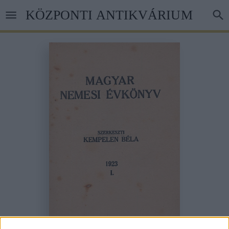
Ugrás
KÖZPONTI ANTIKVÁRIUM
a
tartalomra