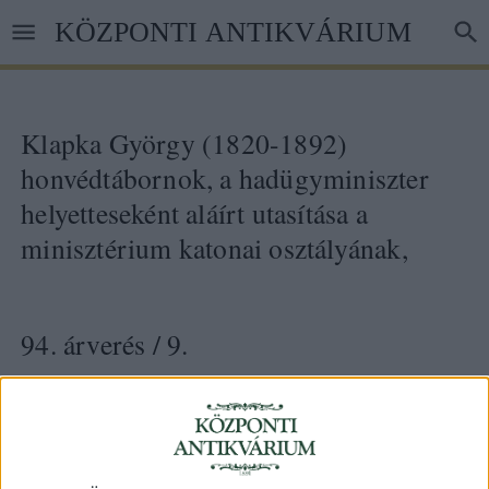
Ugrás
KÖZPONTI ANTIKVÁRIUM
a
tartalomra
Klapka György (1820-1892)
honvédtábornok, a hadügyminiszter
helyetteseként aláírt utasítása a
minisztérium katonai osztályának,
94. árverés
/ 9.
Kikiáltási ár:
100 000 Ft
Leütési ár:
110 000 Ft
Azonosító
73585