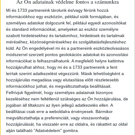
Az Ön adatainak védelme fontos a számunkra
Mi és 1733 partnereink tárolunk és/vagy férünk hozzá
információkhoz egy eszközön, például sütik formájában, és
személyes adatokat dolgozunk fel, például egyedi azonosítókat
melyben egy, a 13-ik huszárezred 5-ik osztályában
és standard információkat, amelyeket az eszköz személyre
szolgáló közkatonát, Orbán Mihályt a további
szabott hirdetésekhez és tartalomhoz, hirdetések és tartalmak
katonáskodás alól felmenti. 2 levél, 1 beírt oldal. Kelt:
méréséhez, közönségmérésekhez és szolgáltatásfejlesztéshez
küld.
Az Ön engedélyével mi és a partnereink eszközleolvasásos
Debrecen, 1849. V. 9. György Klapka, general. Document,
módszerrel szerzett pontos geolokációs adatokat és azonosítási
autograph signed. 1 page. Poss.: Ernst Lajos gyűjteményi
információkat is felhasználhatunk. A megfelelő helyre kattintva
bélyegzőjével.
hozzájárulhat ahhoz, hogy mi és a 1733 partnereink a fent
leírtak szerint adatkezelést végezzünk. Másik lehetőségként a
hozzájárulás megadása vagy elutasítása előtt részletesebb
információkhoz juthat, és megváltoztathatja beállításait.
Felhívjuk figyelmét, hogy személyes adatainak bizonyos
kezeléséhez nem feltétlenül szükséges az Ön hozzájárulása, de
jogában áll tiltakozni az ilyen jellegű adatkezelés ellen. A
beállításai csak erre a weboldalra érvényesek. Bármikor
megváltoztathatja a preferenciáit, vagy visszavonhatja
hozzájárulását, ha visszatér erre az oldalra, és rákattint az oldal
alján található "Adatvédelem" gombra.