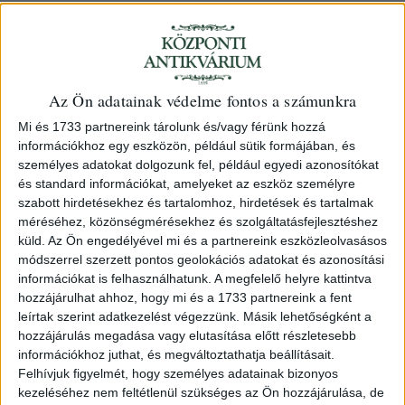
Az Ön adatainak védelme fontos a számunkra
Mi és 1733 partnereink tárolunk és/vagy férünk hozzá
információkhoz egy eszközön, például sütik formájában, és
Klobusitzky, [Pál] Paul
személyes adatokat dolgozunk fel, például egyedi azonosítókat
Der moralische Arzt für die Cholera.
és standard információkat, amelyeket az eszköz személyre
Pesth, 1831. Gedr. auf Kosten des Verfassers.
szabott hirdetésekhez és tartalomhoz, hirdetések és tartalmak
méréséhez, közönségmérésekhez és szolgáltatásfejlesztéshez
küld.
Az Ön engedélyével mi és a partnereink eszközleolvasásos
15 000 Ft
módszerrel szerzett pontos geolokációs adatokat és azonosítási
információkat is felhasználhatunk. A megfelelő helyre kattintva
Kategória:
Orvostudomány
hozzájárulhat ahhoz, hogy mi és a 1733 partnereink a fent
leírtak szerint adatkezelést végezzünk. Másik lehetőségként a
Azonosító
hozzájárulás megadása vagy elutasítása előtt részletesebb
103776
információkhoz juthat, és megváltoztathatja beállításait.
Felhívjuk figyelmét, hogy személyes adatainak bizonyos
kezeléséhez nem feltétlenül szükséges az Ön hozzájárulása, de