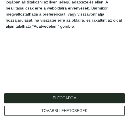
jogában áll tiltakozni az ilyen jellegű adatkezelés ellen. A
Későbbi félvászonkötésben, a gerincen aranyozott cím.
beállításai csak erre a weboldalra érvényesek. Bármikor
Címlapon megszűnt közgyűjteményi pecséttel.
megváltoztathatja a preferenciáit, vagy visszavonhatja
hozzájárulását, ha visszatér erre az oldalra, és rákattint az oldal
XIV + (15)-72 p.
alján található "Adatvédelem" gombra.
Later half cloth binding, gilt title on spine. Good copy.
ELFOGADOM
Cím
: 1053 Budapest., Múzeum krt. 13-15.
Telefon
: +36 1 317 3514
TOVÁBBI LEHETŐSÉGEK
Nyitva
: hétköznap 10-18h, szombat 10-14h
Email
: eladas@kozpontiantikvarium.hu