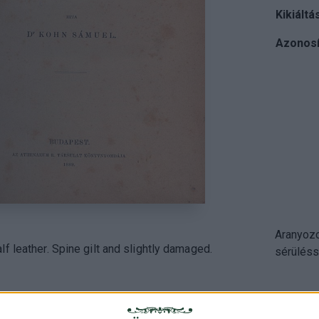
Kikiáltá
Azonosí
Aranyozo
f leather. Spine gilt and slightly damaged.
sérüléss