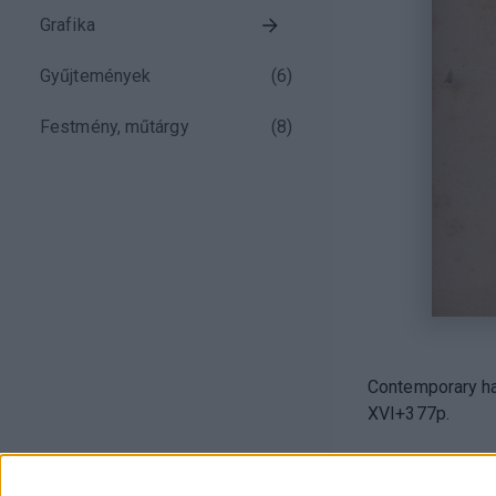
Grafika
Gyűjtemények
(
6
)
Festmény, műtárgy
(
8
)
Contemporary hal
XVI+377p.