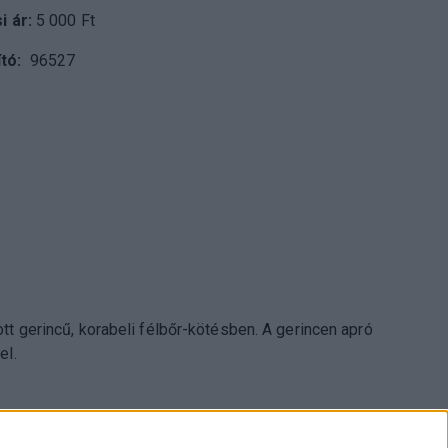
si ár:
5 000 Ft
tó
96527
tt gerincű, korabeli félbőr-kötésben. A gerincen apró
el.