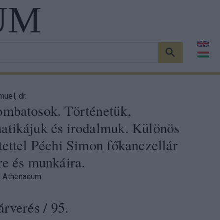
UM
KERESÉS
uel, dr.
ombatosok. Történetük,
atikájuk és irodalmuk. Különös
tettel Péchi Simon főkanczellár
re és munkáira.
. Athenaeum
árverés
/ 95.