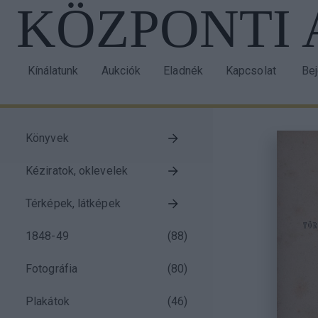
KÖZPONTI
Ugrás
a
tartalomra
Kínálatunk
Aukciók
Eladnék
Kapcsolat
Be
Main
Us
navigation
acc
me
Könyvek
Taxonomy
Kéziratok, oklevelek
menu
block
Térképek, látképek
1848-49
(
88
)
Fotográfia
(
80
)
Plakátok
(
46
)