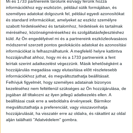
Mi és 1733 partnereink tárolunk és/vagy férünk hozzá
információkhoz egy eszközön, például sütik formájában, és
személyes adatokat dolgozunk fel, például egyedi azonosítókat
1t.+445+(6)p. A kötet végére még két levelet kötöttek be,
és standard információkat, amelyeket az eszköz személyre
amelyek tartalmilag nem kötődnek a könyvhöz.
szabott hirdetésekhez és tartalomhoz, hirdetések és tartalmak
méréséhez, közönségmérésekhez és szolgáltatásfejlesztéshez
Pótolt gerincű, korabeli vászonkötésben.
küld.
Az Ön engedélyével mi és a partnereink eszközleolvasásos
módszerrel szerzett pontos geolokációs adatokat és azonosítási
információkat is felhasználhatunk. A megfelelő helyre kattintva
hozzájárulhat ahhoz, hogy mi és a 1733 partnereink a fent
leírtak szerint adatkezelést végezzünk. Másik lehetőségként a
hozzájárulás megadása vagy elutasítása előtt részletesebb
információkhoz juthat, és megváltoztathatja beállításait.
Felhívjuk figyelmét, hogy személyes adatainak bizonyos
kezeléséhez nem feltétlenül szükséges az Ön hozzájárulása, de
jogában áll tiltakozni az ilyen jellegű adatkezelés ellen. A
beállításai csak erre a weboldalra érvényesek. Bármikor
Cím
: 1053 Budapest., Múzeum krt. 13-15.
megváltoztathatja a preferenciáit, vagy visszavonhatja
Telefon
: +36 1 317 3514
hozzájárulását, ha visszatér erre az oldalra, és rákattint az oldal
alján található "Adatvédelem" gombra.
Nyitva
: hétköznap 10-18h, szombat 10-14h
Email
: eladas@kozpontiantikvarium.hu