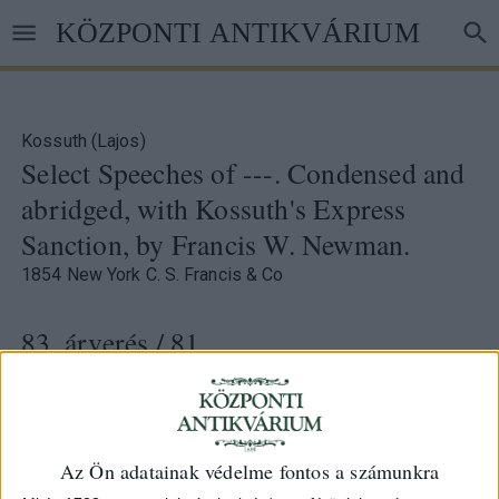
Ugrás
KÖZPONTI ANTIKVÁRIUM
a
tartalomra
Kossuth (Lajos)
Select Speeches of ---. Condensed and
abridged, with Kossuth's Express
Sanction, by Francis W. Newman.
1854 New York C. S. Francis & Co
83. árverés
/ 81.
Kikiáltási ár:
10 000 Ft
Leütési ár:
19 000 Ft
Azonosító
Az Ön adatainak védelme fontos a számunkra
71280