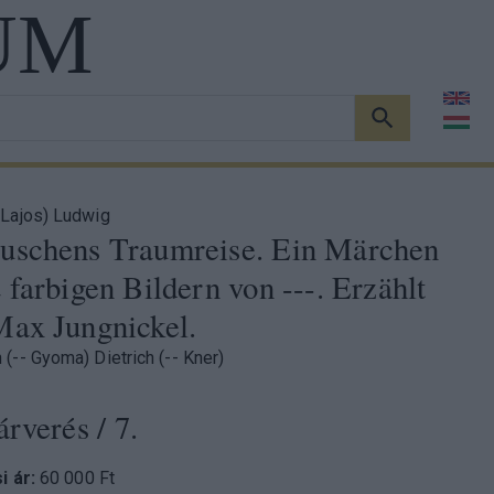
UM
KERESÉS
Lajos) Ludwig
uschens Traumreise. Ein Märchen
 farbigen Bildern von ---. Erzählt
Max Jungnickel.
(-- Gyoma) Dietrich (-- Kner)
árverés
/ 7.
si ár:
60 000 Ft