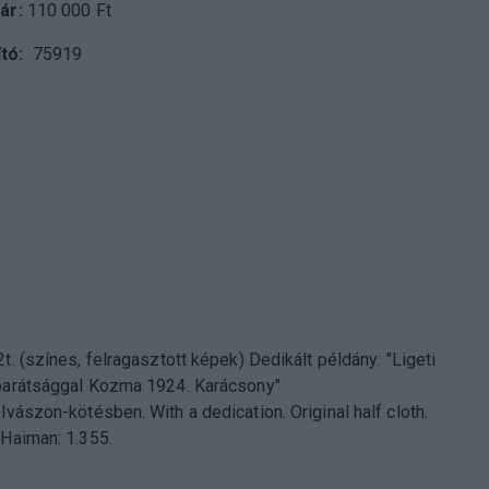
 ár:
110 000 Ft
tó
75919
t. (színes, felragasztott képek) Dedikált példány: "Ligeti
barátsággal Kozma 1924. Karácsony"
ésben. With a dedication. Original half cloth.
 Haiman: 1.355.