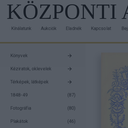
KÖZPONTI
Ugrás
a
tartalomra
Kínálatunk
Aukciók
Eladnék
Kapcsolat
Be
Main
Us
navigation
acc
me
Könyvek
Taxonomy
Kéziratok, oklevelek
menu
block
Térképek, látképek
1848-49
(
87
)
Fotográfia
(
80
)
Plakátok
(
46
)