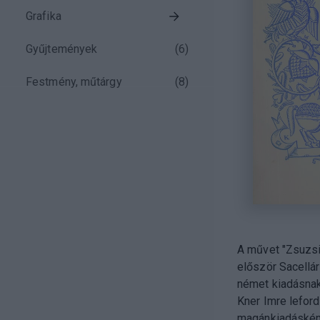
Grafika
Gyűjtemények
(
6
)
Festmény, műtárgy
(
8
)
A művet "Zsuzsi
először Sacellár
német kiadásnak
Kner Imre lefor
magánkiadásként