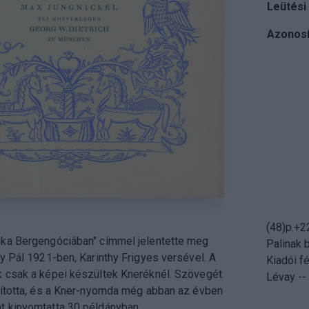
Leütési
Azonosí
(48)p.+22
ka Bergengóciában" címmel jelentette meg
Palinak 
y Pál 1921-ben, Karinthy Frigyes versével. A
Kiadói félvászon-köt
 csak a képei készültek Kneréknél. Szövegét
Lévay --
dította, és a Kner-nyomda még abban az évben
 kinyomtatta 30 példányban.