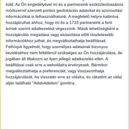
conservator. From the recovered sheets she was able to
küld.
Az Ön engedélyével mi és a partnereink eszközleolvasásos
assemble five calendars, three of which were
módszerrel szerzett pontos geolokációs adatokat és azonosítási
complete. The item you see on our website is one of
információkat is felhasználhatunk. A megfelelő helyre kattintva
those three complete copies; the other two have already
hozzájárulhat ahhoz, hogy mi és a 1733 partnereink a fent
leírtak szerint adatkezelést végezzünk. Másik lehetőségként a
been sold – one to a private collector and the other, I am
hozzájárulás megadása vagy elutasítása előtt részletesebb
proud to say, entered the esteemed Polish National
információkhoz juthat, és megváltoztathatja beállításait.
Library in Warsaw.
Felhívjuk figyelmét, hogy személyes adatainak bizonyos
kezeléséhez nem feltétlenül szükséges az Ön hozzájárulása, de
Complete with all the pages! Printed in black and red.
jogában áll tiltakozni az ilyen jellegű adatkezelés ellen. A
Edited by the famous Krakow magister Michael of
beállításai csak erre a weboldalra érvényesek. Bármikor
Wislicza. On the title page a woodcut portrait of Polish
megváltoztathatja a preferenciáit, vagy visszavonhatja
King Sigismund I (1467-1548) bearing the inscription
hozzájárulását, ha visszatér erre az oldalra, és rákattint az oldal
“Sigismvnd I R P O", and dated 1532. After general
alján található "Adatvédelem" gombra.
information about the forthcoming year, such as the year's
lucky number 17, we can read the explanation of the
meanings of the special typefaces used for the calendar.
This is followed by the constellations of the moon and
the planets, then followed by the representation of the
zodiac signs. The calendar itself is illustrated by twelve