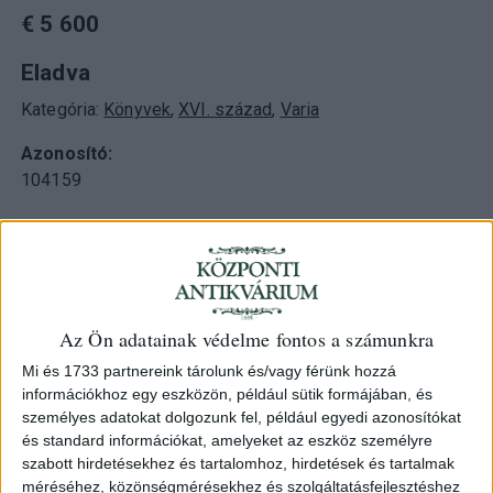
€ 5 600
Eladva
Kategória:
Könyvek
,
XVI. század
,
Varia
Azonosító
104159
This Krakow calendar consists of 16 unnumbered leaves.
Printed by Maciej Szarffenberg in 1536.
Az Ön adatainak védelme fontos a számunkra
On the discovery of the leaves: the uncut sheets were
Mi és 1733 partnereink tárolunk és/vagy férünk hozzá
recovered by ourcolleagues from the binding boards of a
információkhoz egy eszközön, például sütik formájában, és
16th-century theological work.
személyes adatokat dolgozunk fel, például egyedi azonosítókat
és standard információkat, amelyeket az eszköz személyre
The restoration and binding, at the antiquarian bookshop's
szabott hirdetésekhez és tartalomhoz, hirdetések és tartalmak
commission, were carried out by a professional
méréséhez, közönségmérésekhez és szolgáltatásfejlesztéshez