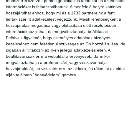
módszerrel szerzett pontos geolokációs adatokat és azonosítási
száma. Alatta a korabeli magyar kereskedők
információkat is felhasználhatunk. A megfelelő helyre kattintva
reklámcélzatú megnevezéseivel.
hozzájárulhat ahhoz, hogy mi és a 1733 partnereink a fent
leírtak szerint adatkezelést végezzünk. Másik lehetőségként a
Készruhák, szövetek: Monaszterlik és Kuzmik utódai
hozzájárulás megadása vagy elutasítása előtt részletesebb
udvari divatáru-szállítók Váczi utcza. Illatok: Vértessi
információkhoz juthat, és megváltoztathatja beállításait.
Sándor Vénushoz m.k. udvari illatszertár Kristóf tér 1.sz.
Felhívjuk figyelmét, hogy személyes adatainak bizonyos
kezeléséhez nem feltétlenül szükséges az Ön hozzájárulása, de
Budapesten. Tollak és művirágok: Szekulesz Ede.
jogában áll tiltakozni az ilyen jellegű adatkezelés ellen. A
Budapest IV. Koronaherczeg utcza 18. Élő virágok:
beállításai csak erre a weboldalra érvényesek. Bármikor
Szelnár József udvari szállító Koronaherczeg utcza 16.
megváltoztathatja a preferenciáit, vagy visszavonhatja
hozzájárulását, ha visszatér erre az oldalra, és rákattint az oldal
Három fiatal hölgy a bálban, színházban az aktuális
alján található "Adatvédelem" gombra.
divatirányzatot követve rövid ujjasmélyen kivágott,
gyöngyökkel, virágmintákkal gazdagított selyemruhákban,
a kiegészítők közé kesztyű, legyező, diadém, virág és
szalag a hajban tartozik. A háttérben nagy belmagasságú
csarnok tömeggel, pálma és karosszék.
A kőnyomat nagyon szép színezéssel, jobb oldalon kis
gyűrődés. M: 27,5× 37,5 cm.