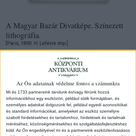
A Magyar Bazár Divatképe. Színezett
lithográfia.
[Paris, 1890. H. Lefévre imp.]
25 000 Ft
Kategória:
Grafika
,
Divat
Az Ön adatainak védelme fontos a számunkra
Azonosító
105422
Mi és 1733 partnereink tárolunk és/vagy férünk hozzá
információkhoz egy eszközön, például sütik formájában, és
személyes adatokat dolgozunk fel, például egyedi azonosítókat
és standard információkat, amelyeket az eszköz személyre
szabott hirdetésekhez és tartalomhoz, hirdetések és tartalmak
Reproduction interdite. A francia La mode illustrée
méréséhez, közönségmérésekhez és szolgáltatásfejlesztéshez
bureaux du journal magyar feliratos reprodukciója. 1890.
küld.
Az Ön engedélyével mi és a partnereink eszközleolvasásos
Jobboldalt a kiadó Abel Goubaud neve és a metszet