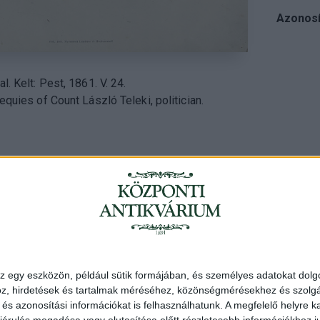
Azonosí
l. Kelt: Pest, 1861. V. 24.
equies of Count László Teleki, politician.
Cím
: 1053 Buda
Telefon
: +36 
Nyitva
: hétköz
Email
: eladas@
z egy eszközön, például sütik formájában, és személyes adatokat dolgo
z, hirdetések és tartalmak méréséhez, közönségmérésekhez és szolgál
s azonosítási információkat is felhasználhatunk. A megfelelő helyre ka
E
Axioart.com
Invaluable.com
ILAB
|
Adatvédelmi szabályzat
árulás megadása vagy elutasítása előtt részletesebb információkhoz jut