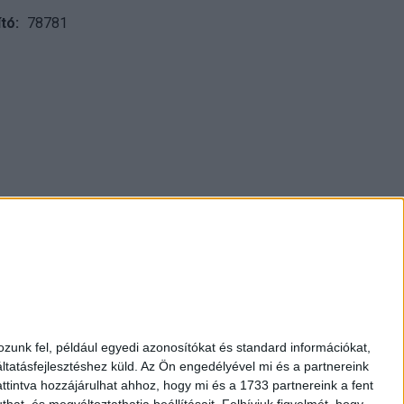
tó
78781
pest., Múzeum krt. 13-15.
1 317 3514
nap 10-18h, szombat 10-14h
kozpontiantikvarium.hu
zunk fel, például egyedi azonosítókat és standard információkat,
tatásfejlesztéshez küld.
Az Ön engedélyével mi és a partnereink
ttintva hozzájárulhat ahhoz, hogy mi és a 1733 partnereink a fent
AML-nyilatkozat
hat, és megváltoztathatja beállításait.
Felhívjuk figyelmét, hogy