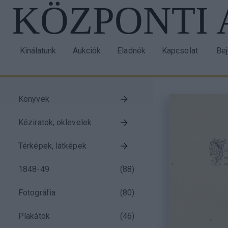
KÖZPONTI
Ugrás
a
tartalomra
Kínálatunk
Aukciók
Eladnék
Kapcsolat
Be
Main
Us
navigation
acc
me
Könyvek
Taxonomy
Kéziratok, oklevelek
menu
block
Térképek, látképek
1848-49
(
88
)
Fotográfia
(
80
)
Plakátok
(
46
)