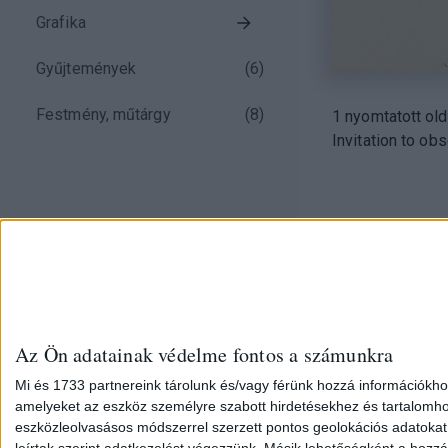
Grafika
Gyűjtemények
(
6
)
Festmény, műtárgy
(
8
)
1 nyomtatott olda
Invitation to obs
Az Ön adatainak védelme fontos a számunkra
Mi és 1733 partnereink tárolunk és/vagy férünk hozzá információkho
amelyeket az eszköz személyre szabott hirdetésekhez és tartalomho
eszközleolvasásos módszerrel szerzett pontos geolokációs adatokat é
Facebook
MA
leírtak szerint adatkezelést végezzünk. Másik lehetőségként a hozzáj