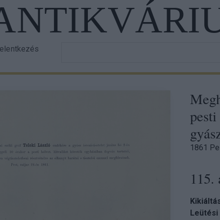
 ANTIKVÁRI
Írja
jelentkezés
er
be
a
ount
keresett
nu
Megh
szöveget!
pesti
gyász
1861 Pe
115. 
Kikiáltá
Leütési