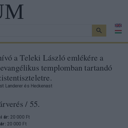
UM
KERESÉS
ívó a Teleki László emlékére a
 evangélikus templomban tartandó
istentiszteletre.
st Landerer és Heckenast
árverés
/ 55.
si ár:
20 000 Ft
 ár:
20 000 Ft