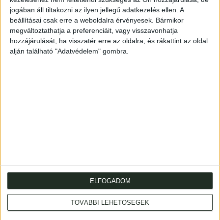
kezében szekercét tart, a balt óvó mozdulattal emeli a
jogában áll tiltakozni az ilyen jellegű adatkezelés ellen. A
beállításai csak erre a weboldalra érvényesek. Bármikor
mögötte látható címer elé.
megváltoztathatja a preferenciáit, vagy visszavonhatja
Mérete: 940 x 630 mm. A bal oldal alsó részét levágták,
hozzájárulását, ha visszatér erre az oldalra, és rákattint az oldal
ez kis mértékben a képmezőt is érinti.
alján található "Adatvédelem" gombra.
Propaganda poster. Partly cropped.
Dimensions: 940 x 630 mm.
ELFOGADOM
Cím
: 1053 Budapest., Múzeum krt. 13-15.
TOVÁBBI LEHETŐSÉGEK
Telefon
: +36 1 317 3514