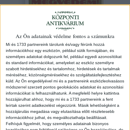
Megvédem!
Az Ön adatainak védelme fontos a számunkra
Mi és 1733 partnereink tárolunk és/vagy férünk hozzá
153. árverés
/ 35.
információkhoz egy eszközön, például sütik formájában, és
személyes adatokat dolgozunk fel, például egyedi azonosítókat
Kikiáltási ár:
150 000 Ft
és standard információkat, amelyeket az eszköz személyre
szabott hirdetésekhez és tartalomhoz, hirdetések és tartalmak
Azonosító
méréséhez, közönségmérésekhez és szolgáltatásfejlesztéshez
100467
küld.
Az Ön engedélyével mi és a partnereink eszközleolvasásos
módszerrel szerzett pontos geolokációs adatokat és azonosítási
információkat is felhasználhatunk. A megfelelő helyre kattintva
hozzájárulhat ahhoz, hogy mi és a 1733 partnereink a fent
leírtak szerint adatkezelést végezzünk. Másik lehetőségként a
Udvary Pál által tervezett chromolithographia. A
hozzájárulás megadása vagy elutasítása előtt részletesebb
Magyarország Területi Épségének Védelmi Ligája által
információkhoz juthat, és megváltoztathatja beállításait.
kiadott lap a budapesti Seidner-műhelyben készült 1920
Felhívjuk figyelmét, hogy személyes adatainak bizonyos
körül. A képen ősmagyar vitéz álló alakja látható, jobb
kezeléséhez nem feltétlenül szükséges az Ön hozzájárulása, de