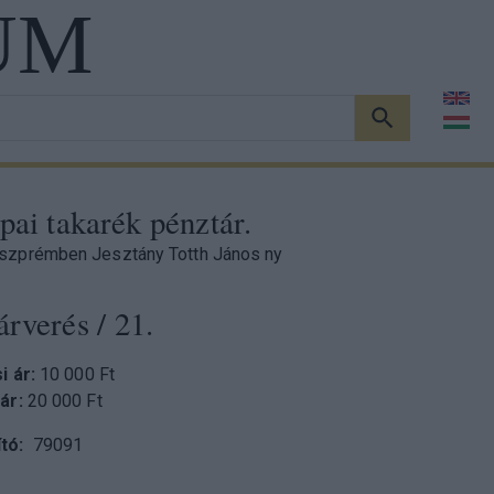
UM
KERESÉS
pai takarék pénztár.
szprémben Jesztány Totth János ny
árverés
/ 21.
si ár:
10 000 Ft
 ár:
20 000 Ft
tó
79091