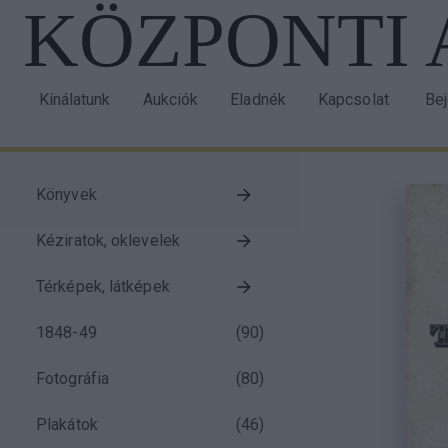
KÖZPONTI
Ugrás
a
tartalomra
Kínálatunk
Aukciók
Eladnék
Kapcsolat
Be
Main
Us
navigation
acc
me
Könyvek
Taxonomy
Kéziratok, oklevelek
menu
block
Térképek, látképek
1848-49
(
90
)
Fotográfia
(
80
)
Plakátok
(
46
)