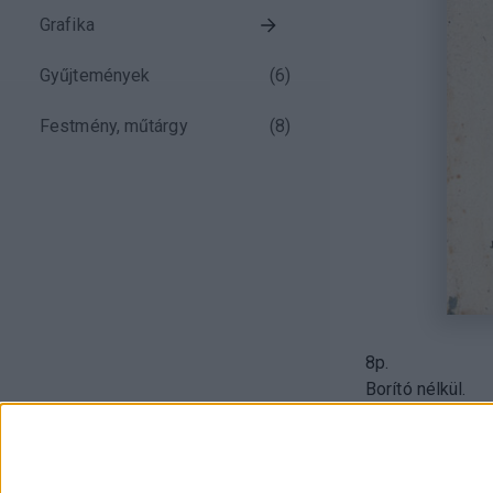
Grafika
Gyűjtemények
(
6
)
Festmény, műtárgy
(
8
)
8p.
Borító nélkül.