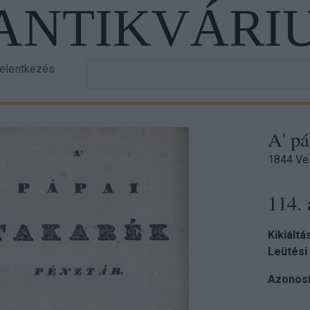
 ANTIKVÁRI
Írja
jelentkezés
er
be
a
ount
keresett
nu
A' pá
szöveget!
1844 Ve
114. 
Kikiáltá
Leütési
Azonosí