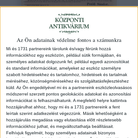
Petőfi Sándor im Namen des
Gleichheitsclubbs. Ein Manifest an die
Az Ön adatainak védelme fontos a számunkra
Bewohner Ungarns.
Mi és 1731 partnereink tárolunk és/vagy férünk hozzá
(Pest Rudolf Eisenfels ny
információkhoz egy eszközön, például sütik formájában, és
személyes adatokat dolgozunk fel, például egyedi azonosítókat
és standard információkat, amelyeket az eszköz személyre
147. árverés
/ 20.
szabott hirdetésekhez és tartalomhoz, hirdetések és tartalmak
méréséhez, közönségmérésekhez és szolgáltatásfejlesztéshez
Kikiáltási ár:
80 000 Ft
küld.
Az Ön engedélyével mi és a partnereink eszközleolvasásos
Leütési ár:
80 000 Ft
módszerrel szerzett pontos geolokációs adatokat és azonosítási
információkat is felhasználhatunk. A megfelelő helyre kattintva
Azonosító
hozzájárulhat ahhoz, hogy mi és a 1731 partnereink a fent
97588
leírtak szerint adatkezelést végezzünk. Másik lehetőségként a
hozzájárulás megadása vagy elutasítása előtt részletesebb
információkhoz juthat, és megváltoztathatja beállításait.
Felhívjuk figyelmét, hogy személyes adatainak bizonyos