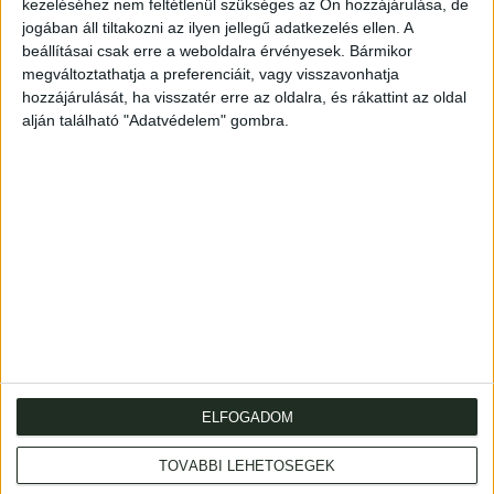
kezeléséhez nem feltétlenül szükséges az Ön hozzájárulása, de
Az Egyenlőségi Társulat Petőfi által, 1848. szeptember
jogában áll tiltakozni az ilyen jellegű adatkezelés ellen. A
16-án fogalmazott mozgósító kiáltványa. Magyarul is
beállításai csak erre a weboldalra érvényesek. Bármikor
megjelent.
megváltoztathatja a preferenciáit, vagy visszavonhatja
Mérete: 535 x 435 mm. Hajtogatva.
hozzájárulását, ha visszatér erre az oldalra, és rákattint az oldal
alján található "Adatvédelem" gombra.
20th century half vellum folder.
Középen szalaggal megköthető, XX. századi
félpergamen-mappában.
ELFOGADOM
Cím
: 1053 Budapest., Múzeum krt. 13-15.
TOVÁBBI LEHETŐSÉGEK
Telefon
: +36 1 317 3514