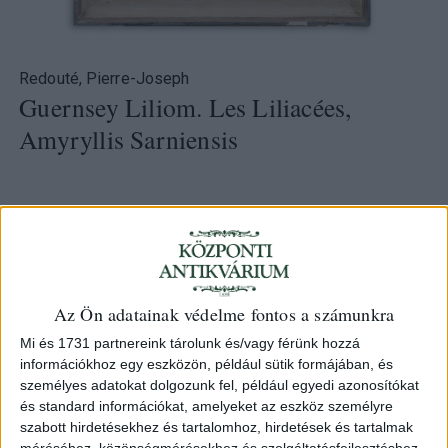
Redouté, Pierre-Joseph
Guernsey Liliom. Les Liliacées,
Amyryllis Sarniensis
980 000 Ft
Kategória:
Botanika - Zoologia
,
Grafika
Azonosító
Az Ön adatainak védelme fontos a számunkra
103737
Mi és 1731 partnereink tárolunk és/vagy férünk hozzá
információkhoz egy eszközön, például sütik formájában, és
személyes adatokat dolgozunk fel, például egyedi azonosítókat
és standard információkat, amelyeket az eszköz személyre
Pierre-Joseph Redouté (1759 – 1840) festőművész
szabott hirdetésekhez és tartalomhoz, hirdetések és tartalmak
munkája. A Guernsey liliomot [Nerine sarniensis] ábrázoló