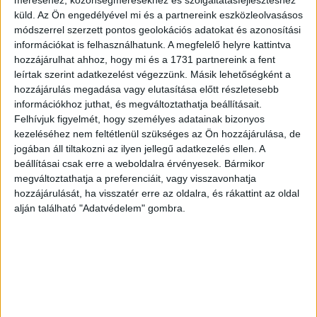
méréséhez, közönségmérésekhez és szolgáltatásfejlesztéshez
kép az 486 táblát tartalmazó Les Liliacées című
küld.
Az Ön engedélyével mi és a partnereink eszközleolvasásos
sorozatban jelent meg 1802 és 1816 között. Kézzel
módszerrel szerzett pontos geolokációs adatokat és azonosítási
színezett.
információkat is felhasználhatunk. A megfelelő helyre kattintva
hozzájárulhat ahhoz, hogy mi és a 1731 partnereink a fent
Rézmetszet, technikája igen különleges. A rézlemezbe
leírtak szerint adatkezelést végezzünk. Másik lehetőségként a
nem vonalakat metszenek, hanem pontokat, ami így a
hozzájárulás megadása vagy elutasítása előtt részletesebb
színezési eljárásnál is más hatást eredményez, mivel
információkhoz juthat, és megváltoztathatja beállításait.
könnyebb árnyalatokban gazdag, finom színezésű
Felhívjuk figyelmét, hogy személyes adatainak bizonyos
képeket készíteni. A technikát maga Redouté
kezeléséhez nem feltétlenül szükséges az Ön hozzájárulása, de
tökéletesítette.
jogában áll tiltakozni az ilyen jellegű adatkezelés ellen. A
Redouté XVI. Lajos és Marie Antoinette udvarában, az ő
beállításai csak erre a weboldalra érvényesek. Bármikor
megváltoztathatja a preferenciáit, vagy visszavonhatja
támogatásukkal foglalkozott elsősorban botanikai témájú
hozzájárulását, ha visszatér erre az oldalra, és rákattint az oldal
képek készítésével, a francia forradalmat követően pedig
alján található "Adatvédelem" gombra.
XVIII. Lajos és felesége, Josephine Bonaparte is
patronálták. Josephine kérésére és az ő támogatásával
készült el a Les Liliacées című monumentális munkája.
Képméret: 88×69,5 cm
Lapméret: 53,8×36 cm