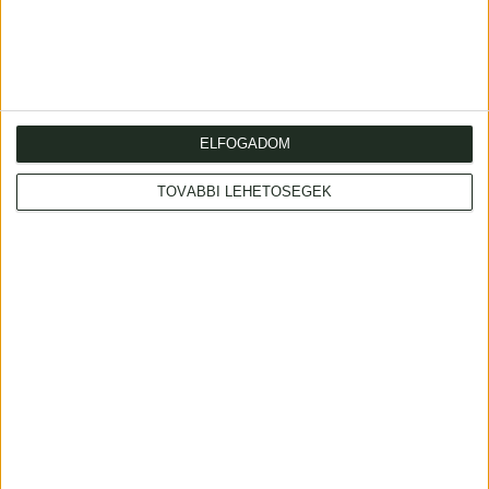
Contemporary half cloth binding with gilt to spine. Original
covers bound in. Very good copy.
ELFOGADOM
TOVÁBBI LEHETŐSÉGEK
Cím
: 1053 Budapest., Múzeum krt. 13-15.
Telefon
: +36 1 317 3514
Nyitva
: hétköznap 10-18h, szombat 10-14h
Email
: eladas@kozpontiantikvarium.hu
Facebook
MAE
Axioart.com
Invaluable.com
ILAB
|