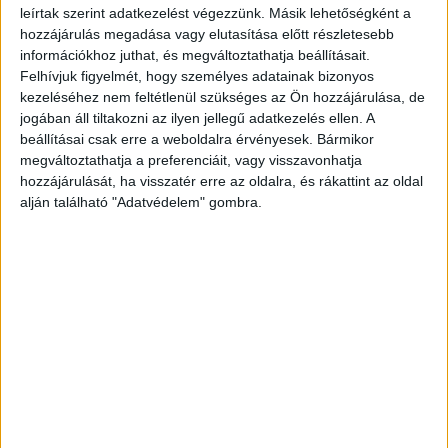
leírtak szerint adatkezelést végezzünk. Másik lehetőségként a
Azonosító
hozzájárulás megadása vagy elutasítása előtt részletesebb
105736
információkhoz juthat, és megváltoztathatja beállításait.
Felhívjuk figyelmét, hogy személyes adatainak bizonyos
kezeléséhez nem feltétlenül szükséges az Ön hozzájárulása, de
jogában áll tiltakozni az ilyen jellegű adatkezelés ellen. A
149 p.
beállításai csak erre a weboldalra érvényesek. Bármikor
megváltoztathatja a preferenciáit, vagy visszavonhatja
Szűry Dénes műgyűjtő pompás könyvtárának egy
hozzájárulását, ha visszatér erre az oldalra, és rákattint az oldal
tematikus részlete, a "Szűry bibliográfiában" ezek a
alján található "Adatvédelem" gombra.
tételek nem szerepelnek.
A borító versoján: Ex libris dr. J(ózsef) Szalay. Felette
Vasberényi Géza gyűjteményi vignettája.
Korabeli, aranyozott gerincű félvászon kötésben, az
eredeti papírkötés belekötve. Nagyon jó példány.
Szüry 4433.
Bibliography of 18th- and 19th-Century Literature.