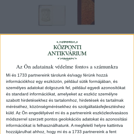
Szüry Dénes
Száz év. Irodalom — nyelvfejlődés.
Bessenyeitől a kiegyezésig. 1767-1867.
Az Ön adatainak védelme fontos a számunkra
II. Széchenyi kora és az önvédelmi
Mi és 1733 partnereink tárolunk és/vagy férünk hozzá
információkhoz egy eszközön, például sütik formájában, és
harcz. 1825-1867.
személyes adatokat dolgozunk fel, például egyedi azonosítókat
Budapest, 1907. Magyar Királyi Tudományegyetemi
és standard információkat, amelyeket az eszköz személyre
szabott hirdetésekhez és tartalomhoz, hirdetések és tartalmak
Nyomda
méréséhez, közönségmérésekhez és szolgáltatásfejlesztéshez
küld.
Az Ön engedélyével mi és a partnereink eszközleolvasásos
40 000 Ft
módszerrel szerzett pontos geolokációs adatokat és azonosítási
információkat is felhasználhatunk. A megfelelő helyre kattintva
Kategória:
Nyelvészet
,
Szépirodalom
,
Varia
hozzájárulhat ahhoz, hogy mi és a 1733 partnereink a fent