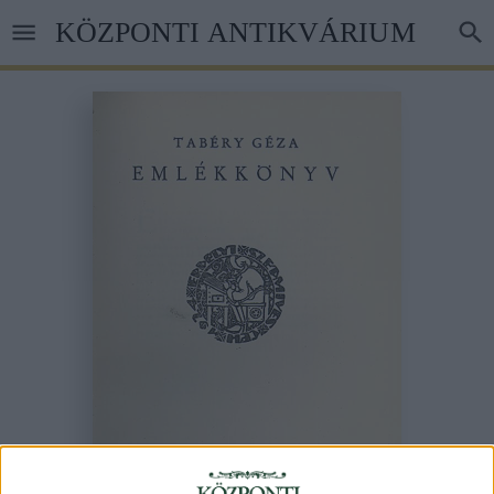
Ugrás
KÖZPONTI ANTIKVÁRIUM
a
tartalomra