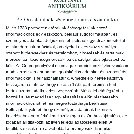
Az Ön adatainak védelme fontos a számunkra
Tabéry Géza
Mi és 1733 partnereink tárolunk és/vagy férünk hozzá
--- emlékkönyv
információkhoz egy eszközön, például sütik formájában, és
1930 Kolozsvár ESzC
személyes adatokat dolgozunk fel, például egyedi azonosítókat
és standard információkat, amelyeket az eszköz személyre
szabott hirdetésekhez és tartalomhoz, hirdetések és tartalmak
106. árverés
/ 64.
méréséhez, közönségmérésekhez és szolgáltatásfejlesztéshez
küld.
Az Ön engedélyével mi és a partnereink eszközleolvasásos
Azonosító
módszerrel szerzett pontos geolokációs adatokat és azonosítási
információkat is felhasználhatunk. A megfelelő helyre kattintva
76965
hozzájárulhat ahhoz, hogy mi és a 1733 partnereink a fent
leírtak szerint adatkezelést végezzünk. Másik lehetőségként a
hozzájárulás megadása vagy elutasítása előtt részletesebb
85+(2)+VIIp.+1t. Első kiadás. Számozott (199./?), S.
információkhoz juthat, és megváltoztathatja beállításait.
Leölkes Béla részére készült, előfizetői példány.
Felhívjuk figyelmét, hogy személyes adatainak bizonyos
Kopottas, kiadói félbőr-kötésben. A gerinc felső részén
kezeléséhez nem feltétlenül szükséges az Ön hozzájárulása, de
kis sérüléssel.
jogában áll tiltakozni az ilyen jellegű adatkezelés ellen. A
beállításai csak erre a weboldalra érvényesek. Bármikor