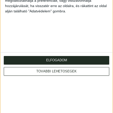
megváltoztathatja a preferenciáit, vagy visszavonhatja
hozzájárulását, ha visszatér erre az oldalra, és rákattint az oldal
alján található "Adatvédelem" gombra.
Cím
: 1053 Budapest., Múzeum krt. 13-15.
Telefon
: +36 1 317 3514
ELFOGADOM
Nyitva
: hétköznap 10-18h, szombat 10-14h
Email
: eladas@kozpontiantikvarium.hu
TOVÁBBI LEHETŐSÉGEK
Facebook
MAE
Axioart.com
Invaluable.com
ILAB
|
Adatvédelmi szabályzat
AML-nyilatkozat