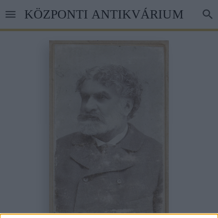
Ugrás
KÖZPONTI ANTIKVÁRIUM
a
tartalomra