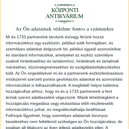
Thaly Kálmán (1839-1909) történetíró,
Az Ön adatainak védelme fontos a számunkra
költő mellképe.
Mi és 1733 partnereink tárolunk és/vagy férünk hozzá
információkhoz egy eszközön, például sütik formájában, és
személyes adatokat dolgozunk fel, például egyedi azonosítókat
és standard információkat, amelyeket az eszköz személyre
114. árverés
/ 100.
szabott hirdetésekhez és tartalomhoz, hirdetések és tartalmak
méréséhez, közönségmérésekhez és szolgáltatásfejlesztéshez
Kikiáltási ár:
15 000 Ft
küld.
Az Ön engedélyével mi és a partnereink eszközleolvasásos
Leütési ár:
24 000 Ft
módszerrel szerzett pontos geolokációs adatokat és azonosítási
információkat is felhasználhatunk. A megfelelő helyre kattintva
Azonosító
hozzájárulhat ahhoz, hogy mi és a 1733 partnereink a fent
78705
leírtak szerint adatkezelést végezzünk. Másik lehetőségként a
hozzájárulás megadása vagy elutasítása előtt részletesebb
információkhoz juthat, és megváltoztathatja beállításait.
Felhívjuk figyelmét, hogy személyes adatainak bizonyos
kezeléséhez nem feltétlenül szükséges az Ön hozzájárulása, de
A hátoldalon ajánló sorokkal: "Mayer Gyuláné Szűcs Olga
jogában áll tiltakozni az ilyen jellegű adatkezelés ellen. A