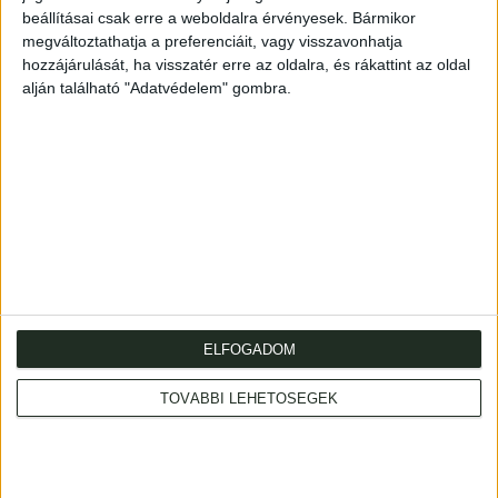
kedves kis húgomnak, szíves szeretettel; Budapest,
beállításai csak erre a weboldalra érvényesek. Bármikor
1899. VI. 12. öreg kurucz bácsija: Thaly Kálmán". A felvétel
megváltoztathatja a preferenciáit, vagy visszavonhatja
Ellinger Ede budapesti műhelyében készült. Mérete: 105
hozzájárulását, ha visszatér erre az oldalra, és rákattint az oldal
x 65 mm.
alján található "Adatvédelem" gombra.
ELFOGADOM
Cím
: 1053 Budapest., Múzeum krt. 13-15.
Telefon
: +36 1 317 3514
TOVÁBBI LEHETŐSÉGEK
Nyitva
: hétköznap 10-18h, szombat 10-14h
Email
: eladas@kozpontiantikvarium.hu