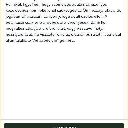
Felhívjuk figyelmét, hogy személyes adatainak bizonyos
nőalak áll, bal kezénél a hollós címerrel. A további lapokat
kezeléséhez nem feltétlenül szükséges az Ön hozzájárulása, de
növényi motívumokkal gazdagon díszített keret övezi. Az
jogában áll tiltakozni az ilyen jellegű adatkezelés ellen. A
aranyozott, kifestett iniciálékat bájos rajzok ékesítik. A
beállításai csak erre a weboldalra érvényesek. Bármikor
címlap tanúsága szerint 1909-ben készült kötet alkotója
megváltoztathatja a preferenciáit, vagy visszavonhatja
talán Akantisz Viktor lehetett, akinek ebből az időből
hozzájárulását, ha visszatér erre az oldalra, és rákattint az oldal
maradt fenn néhány hasonló munkája. Tóth Béla írása --
alján található "Adatvédelem" gombra.
amint a szövegből kiderül -- 1902-ben keletkezett, de
nyomtatásban való megjelenésének nem találtuk nyomát.
Mérete: 200 x 145 mm.
9 levél.
Kézzel festett, javított, korabeli papírkötésben. Restored,
handcoloured contemporary hardpaper.