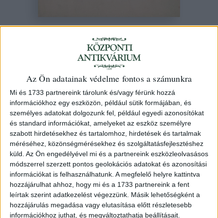
Tóth Béla
Mátyás király
Az Ön adatainak védelme fontos a számunkra
109. árverés
/ 84.
Mi és 1733 partnereink tárolunk és/vagy férünk hozzá
információkhoz egy eszközön, például sütik formájában, és
személyes adatokat dolgozunk fel, például egyedi azonosítókat
Kikiáltási ár:
40 000 Ft
és standard információkat, amelyeket az eszköz személyre
Leütési ár:
75 000 Ft
szabott hirdetésekhez és tartalomhoz, hirdetések és tartalmak
méréséhez, közönségmérésekhez és szolgáltatásfejlesztéshez
Azonosító
küld.
Az Ön engedélyével mi és a partnereink eszközleolvasásos
77550
módszerrel szerzett pontos geolokációs adatokat és azonosítási
információkat is felhasználhatunk. A megfelelő helyre kattintva
hozzájárulhat ahhoz, hogy mi és a 1733 partnereink a fent
leírtak szerint adatkezelést végezzünk. Másik lehetőségként a
Gyönyörű, cirkalmas betűkkel, kézzel leírt szöveg,
hozzájárulás megadása vagy elutasítása előtt részletesebb
festett, aranyozott díszítéssel. A címlapon fedetlen keblű
információkhoz juthat, és megváltoztathatja beállításait.