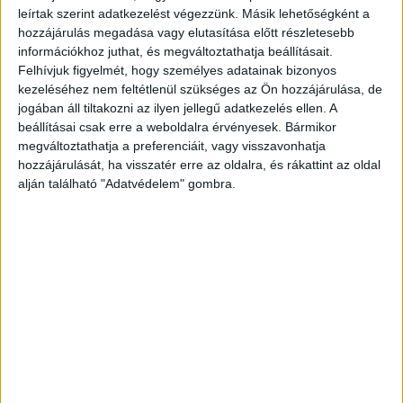
leírtak szerint adatkezelést végezzünk. Másik lehetőségként a
Váli Mihályt orvos kortársai hírhedt sarlatánnak tartották,
hozzájárulás megadása vagy elutasítása előtt részletesebb
információkhoz juthat, és megváltoztathatja beállításait.
de a nép körében nagy népszerűségnek örvendett.
Felhívjuk figyelmét, hogy személyes adatainak bizonyos
Orvosi képesítése nem volt, "tapasztalati gyógymódja" a
kezeléséhez nem feltétlenül szükséges az Ön hozzájárulása, de
fák, füvek ismeretén alapult. A Károlyi huszárezred
jogában áll tiltakozni az ilyen jellegű adatkezelés ellen. A
katonájaként került Itáliába, itt sikeresen gyógyította a
beállításai csak erre a weboldalra érvényesek. Bármikor
nyavalyatörősöket, ezért csaknem az inkvizíció elé
megváltoztathatja a preferenciáit, vagy visszavonhatja
idézték, de ekkor Magyarországra szökött. Itthon Erdődy
hozzájárulását, ha visszatér erre az oldalra, és rákattint az oldal
György országbíró háziorvosa lett, aki nagyon
alján található "Adatvédelem" gombra.
megbecsülte, mivel hatékonyan enyhítette ízületi
fájdalmait. Egy ideig Zala megye tisztiorvosa is volt, ám
amikor bebizonyosodott, hogy nincs hiteles oklevele,
megfosztották állásától. Később (állítólag pénzért)
orvosdoktori oklevelet szerzett a páduai egyetemen.
Mindamellett kiváló növényismeretét bírálói is
elismerték. Halála után megjelent könyvében a fák és a
füvek gyógyhatását írja le ábécérendben. A mű 1797-ben
is megjelent, két változatban.
(6)+200p.