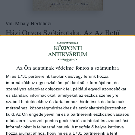
Váli Mihály, Nedeliczi
Házi Orvos Szótárotska, Az Az Betű
Szerént Magyarúl Szólló Orvos
Könyvetske
1792 Győrött Streibig József
Az Ön adatainak védelme fontos a számunkra
111. árverés
/ 97.
Mi és 1731 partnereink tárolunk és/vagy férünk hozzá
információkhoz egy eszközön, például sütik formájában, és
személyes adatokat dolgozunk fel, például egyedi azonosítókat
Kikiáltási ár:
80 000 Ft
és standard információkat, amelyeket az eszköz személyre
Leütési ár:
80 000 Ft
szabott hirdetésekhez és tartalomhoz, hirdetések és tartalmak
méréséhez, közönségmérésekhez és szolgáltatásfejlesztéshez
Azonosító
küld.
Az Ön engedélyével mi és a partnereink eszközleolvasásos
77810
módszerrel szerzett pontos geolokációs adatokat és azonosítási
információkat is felhasználhatunk. A megfelelő helyre kattintva
hozzájárulhat ahhoz, hogy mi és a 1731 partnereink a fent