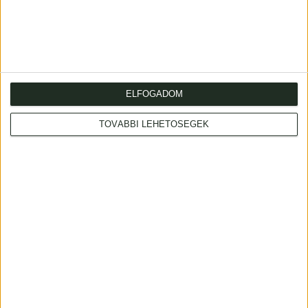
Korabeli papírkötésben. Contemporary hardpaper. Győry:
198. old.
ELFOGADOM
TOVÁBBI LEHETŐSÉGEK
Cím
: 1053 Budapest., Múzeum krt. 13-15.
Telefon
: +36 1 317 3514
Nyitva
: hétköznap 10-18h, szombat 10-14h
Email
: eladas@kozpontiantikvarium.hu