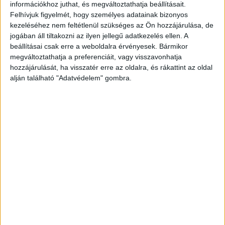
103751
információkhoz juthat, és megváltoztathatja beállításait.
Felhívjuk figyelmét, hogy személyes adatainak bizonyos
kezeléséhez nem feltétlenül szükséges az Ön hozzájárulása, de
jogában áll tiltakozni az ilyen jellegű adatkezelés ellen. A
beállításai csak erre a weboldalra érvényesek. Bármikor
Varga István - Az Izráeliták' régi rendtartásai és
megváltoztathatja a preferenciáit, vagy visszavonhatja
szokásai. ('Sidó antiquitas, vagy archaeologia.) Az
hozzájárulását, ha visszatér erre az oldalra, és rákattint az oldal
exegetica theologia harmadik része. Kiadta tanítványai
alján található "Adatvédelem" gombra.
számára ⁓ ⁓.
Debreczenbenn, 1818. Tóth Ferentz. VI + (7)-383 p.
Archaizáló kartonkötésben, a gerincen az eredeti
címkével, jó állapotban.
The old customs and traditions of the Israelites'. In
archaizing card covers, original label on spine, good
condition.