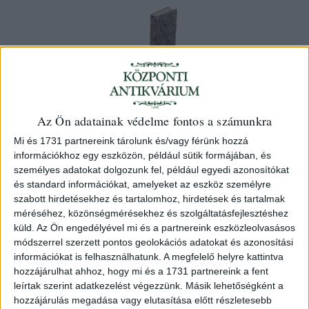
Az Ön adatainak védelme fontos a számunkra
Varga István
Az Izráeliták' régi rendtartásai és
Mi és 1731 partnereink tárolunk és/vagy férünk hozzá
információkhoz egy eszközön, például sütik formájában, és
szokásai. ('Sidó antiquitas, vagy
személyes adatokat dolgozunk fel, például egyedi azonosítókat
archaeologia.)
és standard információkat, amelyeket az eszköz személyre
szabott hirdetésekhez és tartalomhoz, hirdetések és tartalmak
1818 Debreczenbenn, Tóth Ferentz
méréséhez, közönségmérésekhez és szolgáltatásfejlesztéshez
küld.
Az Ön engedélyével mi és a partnereink eszközleolvasásos
50 000 Ft
módszerrel szerzett pontos geolokációs adatokat és azonosítási
információkat is felhasználhatunk. A megfelelő helyre kattintva
Kategória:
Vallás
hozzájárulhat ahhoz, hogy mi és a 1731 partnereink a fent
leírtak szerint adatkezelést végezzünk. Másik lehetőségként a
Azonosító
hozzájárulás megadása vagy elutasítása előtt részletesebb