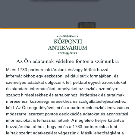
Az Ön adatainak védelme fontos a számunkra
Mi és 1733 partnereink tárolunk és/vagy férünk hozzá
Verne Gyula [Verne, Jules]
információkhoz egy eszközön, például sütik formájában, és
Öt hét léghajón. Fordította Zempléni
személyes adatokat dolgozunk fel, például egyedi azonosítókat
Gyula
és standard információkat, amelyeket az eszköz személyre
szabott hirdetésekhez és tartalomhoz, hirdetések és tartalmak
Budapest, é.n. [1891] Eisler G. [Budapesti könyvny.]
méréséhez, közönségmérésekhez és szolgáltatásfejlesztéshez
küld.
Az Ön engedélyével mi és a partnereink eszközleolvasásos
módszerrel szerzett pontos geolokációs adatokat és azonosítási
3 000 Ft
információkat is felhasználhatunk. A megfelelő helyre kattintva
hozzájárulhat ahhoz, hogy mi és a 1733 partnereink a fent
Eladva
leírtak szerint adatkezelést végezzünk. Másik lehetőségként a