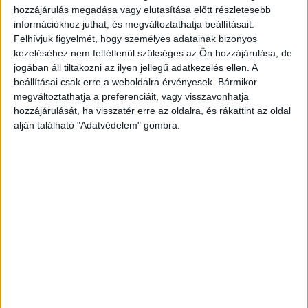
Kategória:
Szépirodalom
hozzájárulás megadása vagy elutasítása előtt részletesebb
információkhoz juthat, és megváltoztathatja beállításait.
Azonosító
Felhívjuk figyelmét, hogy személyes adatainak bizonyos
105226
kezeléséhez nem feltétlenül szükséges az Ön hozzájárulása, de
jogában áll tiltakozni az ilyen jellegű adatkezelés ellen. A
beállításai csak erre a weboldalra érvényesek. Bármikor
megváltoztathatja a preferenciáit, vagy visszavonhatja
hozzájárulását, ha visszatér erre az oldalra, és rákattint az oldal
(Függelékül: Egy dráma Mexikóban.) 310 p. A
alján található "Adatvédelem" gombra.
tartalomjegyzék utolsó levele hiányzik.
Festett kiadói egészvászon kötésben, a táblákra
felragasztott színes illusztrációval. Viseltes, sokat
olvasott könyv. Előzéke hiányzik, címlapján számos
tulajdonosi bélyegző.
Painted publisher's full-cloth binding, with color
illustrations pasted on the boards. A well-worn, well-read
book. The frontispiece is missing, and there are several
owner stamps on the title page.