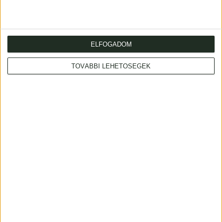
ELFOGADOM
TOVÁBBI LEHETŐSÉGEK
Cím
: 1053 Budapest., Múzeum krt. 13-15.
Telefon
: +36 1 317 3514
Nyitva
: hétköznap 10-18h, szombat 10-14h
Email
: eladas@kozpontiantikvarium.hu
Facebook
MAE
Axioart.com
Invaluable.com
ILAB
|
Adatvédelmi szabályzat
AML-nyilatkozat