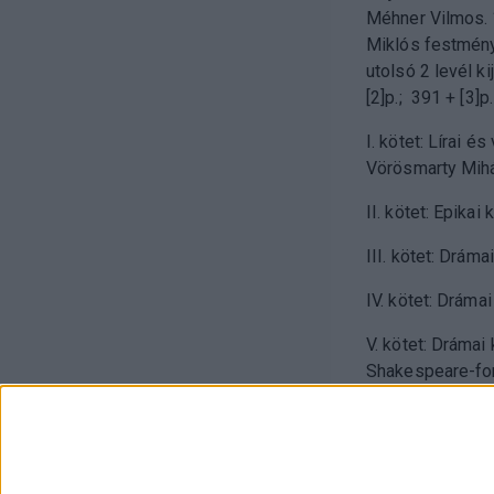
Méhner Vilmos. 
Miklós festménye
utolsó 2 levél ki
[2]p.; 391 + [3]p.
I. kötet: Lírai 
Vörösmarty Mihál
II. kötet: Epika
III. kötet: Drám
IV. kötet: Dráma
V. kötet: Drámai
Shakespeare-for