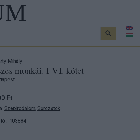
UM
KERESÉS
rty Mihály
szes munkái. I-VI. kötet
dapest
0 Ft
a:
Szépirodalom
,
Sorozatok
tó
103884