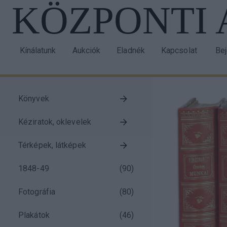
KÖZPONTI
Ugrás
a
tartalomra
Kínálatunk
Aukciók
Eladnék
Kapcsolat
Be
Main
Us
navigation
acc
me
Könyvek
Taxonomy
Kéziratok, oklevelek
menu
block
Térképek, látképek
1848-49
(
90
)
Fotográfia
(
80
)
Plakátok
(
46
)