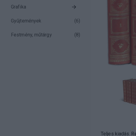
Grafika
Gyűjtemények
(
6
)
Festmény, műtárgy
(
8
)
Teljes kiadás. R