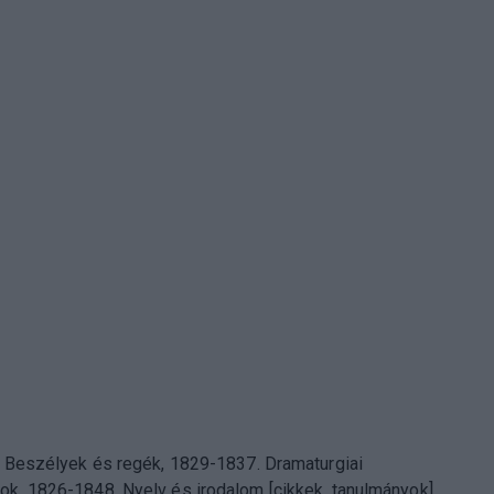
t: Beszélyek és regék, 1829-1837. Dramaturgiai
ok, 1826-1848. Nyelv és irodalom [cikkek, tanulmányok].