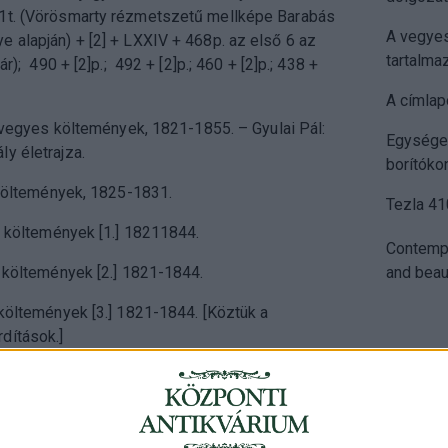
1t. (Vörösmarty rézmetszetű mellképe Barabás
A vegyes
 alapján) + [2] + LXXIV + 468p. az első 6 az
tartalmaz
jár); 490 + [2]p.; 492 + [2]p.; 460 + [2]p.; 438 +
A címlap
és vegyes költemények, 1821-1855. – Gyulai Pál:
Egységes
y életrajza.
borítóko
i költemények, 1825-1831.
Tezla 41
ai költemények [1.] 18211844.
Contempo
i költemények [2.] 1821-1844.
and beaut
 költemények [3.] 1821-1844. [Köztük a
dítások.]