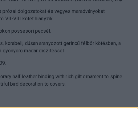
 prózai dolgozatokat és vegyes maradványokat
ó VII-VIII kötet hiányzik.
okon possesori pecsét.
, korabeli, dúsan aranyozott gerincű félbőr kötésben, a
n gyönyörű madár díszítéssel.
09.
rary half leather binding with rich gilt ornament to spine
iful bird decoration to covers.