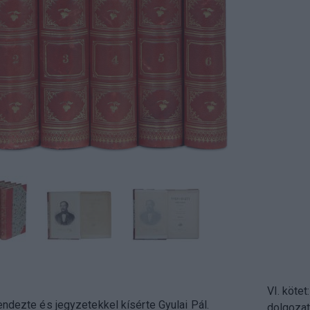
VI. köte
endezte és jegyzetekkel kísérte Gyulai Pál.
dolgozat