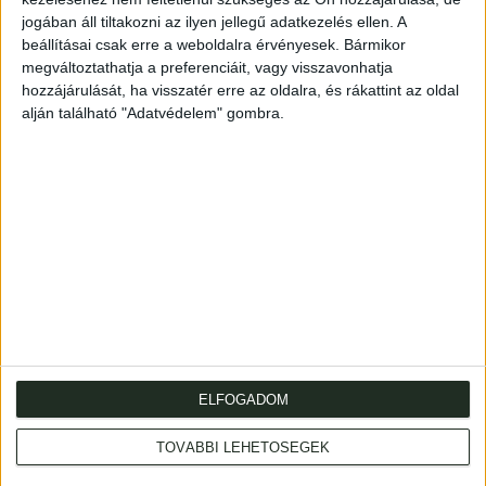
már kissé különválva, mindegyikből lángok csapnak fel. A
jogában áll tiltakozni az ilyen jellegű adatkezelés ellen. A
beállításai csak erre a weboldalra érvényesek. Bármikor
rajz Barta Ernő munkája. A lap a Kultura kiadásában jelent
megváltoztathatja a preferenciáit, vagy visszavonhatja
meg, 1920-ban.
hozzájárulását, ha visszatér erre az oldalra, és rákattint az oldal
Restaurált darab, kartonlapra felkasírozva. Mérete: 960 x
alján található "Adatvédelem" gombra.
625 mm.
Propaganda poster by Ernő Barta. Restored.
ELFOGADOM
Cím
: 1053 Budapest., Múzeum krt. 13-15.
TOVÁBBI LEHETŐSÉGEK
Telefon
: +36 1 317 3514