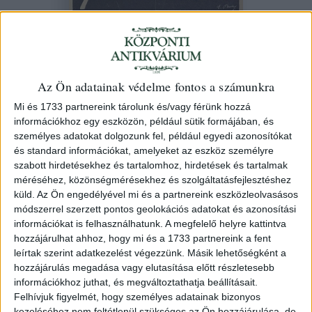
Voulez-vous quatre Alsace?
Az Ön adatainak védelme fontos a számunkra
Mi és 1733 partnereink tárolunk és/vagy férünk hozzá
147. árverés
/ 85.
információkhoz egy eszközön, például sütik formájában, és
személyes adatokat dolgozunk fel, például egyedi azonosítókat
Kikiáltási ár:
80 000 Ft
és standard információkat, amelyeket az eszköz személyre
szabott hirdetésekhez és tartalomhoz, hirdetések és tartalmak
Azonosító
méréséhez, közönségmérésekhez és szolgáltatásfejlesztéshez
97402
küld.
Az Ön engedélyével mi és a partnereink eszközleolvasásos
módszerrel szerzett pontos geolokációs adatokat és azonosítási
információkat is felhasználhatunk. A megfelelő helyre kattintva
hozzájárulhat ahhoz, hogy mi és a 1733 partnereink a fent
leírtak szerint adatkezelést végezzünk. Másik lehetőségként a
A francia nyelvű közvélemény meggyőzésére szánt
hozzájárulás megadása vagy elutasítása előtt részletesebb
plakáton fekete alapon fehér szöveg olvasható. A kép
információkhoz juthat, és megváltoztathatja beállításait.
tetején Elzász-Lotaringia alakja piros lángnyelvekkel,
Felhívjuk figyelmét, hogy személyes adatainak bizonyos
középen a történelmi Magyarország, az elcsatolt részek
kezeléséhez nem feltétlenül szükséges az Ön hozzájárulása, de