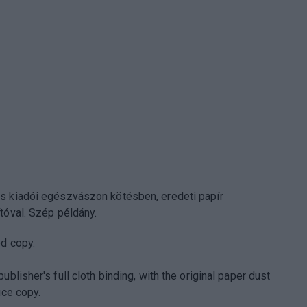
 kiadói egészvászon kötésben, eredeti papír
tóval. Szép példány.
d copy.
ublisher's full cloth binding, with the original paper dust
ice copy.