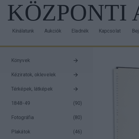
KÖZPONTI
Ugrás
a
tartalomra
Kínálatunk
Aukciók
Eladnék
Kapcsolat
Be
Main
Us
navigation
acc
me
Könyvek
Taxonomy
Kéziratok, oklevelek
menu
block
Térképek, látképek
1848-49
(
90
)
Fotográfia
(
80
)
Plakátok
(
46
)