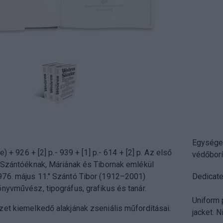
Egységes
pe) + 926 + [2] p.- 939 + [1] p.- 614 + [2] p. Az első
védőborí
 "Szántóéknak, Máriának és Tibornak emlékül
76. május 11." Szántó Tibor (1912–2001)
Dedicate
nyvművész, tipográfus, grafikus és tanár.
Uniform p
zet kiemelkedő alakjának zseniális műfordításai.
jacket. N