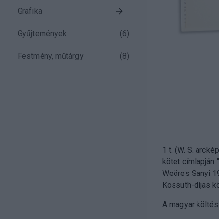
Grafika
Gyűjtemények
(
6
)
Festmény, műtárgy
(
8
)
1 t. (W. S. arcké
kötet címlapján
Weöres Sanyi 19
Kossuth-díjas kö
A magyar költés