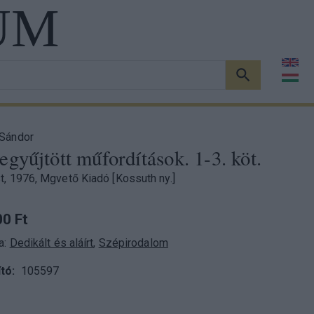
UM
KERESÉS
Sándor
gyűjtött műfordítások. 1-3. köt.
, 1976, Mgvető Kiadó [Kossuth ny.]
0 Ft
a:
Dedikált és aláírt
,
Szépirodalom
tó
105597