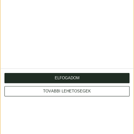
Szini Gyula (szerk.)
Csoda album. A Pesti
Napló előfizetőinek
készült kiadás.
Szerelmey Miklós
Magyar hajdan és
ELFOGADOM
Budapest, 1911.
jelen. Élethű
Hornyánszky Viktor Ny.
rajzolatokban.
TOVÁBBI LEHETŐSÉGEK
120 000 Ft
Magyarázó szöveggel.
1847 Pesten, Beimel,
[Landerer és Heckenast
ny.]
850 000 Ft