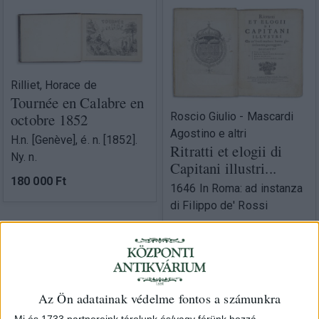
Rilliet, Horace de
Tournée en Calabre en
octobre 1852
Roscio Giulio - Mascardi
Agostino e altri
H.n. [Genève], é. n. [1852].
Ritratti et elogii di
Ny. n.
Capitani illustri...
180 000 Ft
1646 In Roma: ad instanza
di Filippo de' Rossi
220 000 Ft
Az Ön adatainak védelme fontos a számunkra
Mi és 1733 partnereink tárolunk és/vagy férünk hozzá