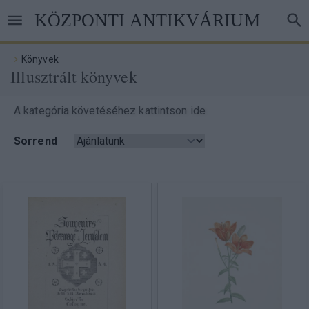
Ugrás
KÖZPONTI ANTIKVÁRIUM
a
tartalomra
Könyvek
Illusztrált könyvek
Morzsa
A kategória követéséhez kattintson ide
Sorrend