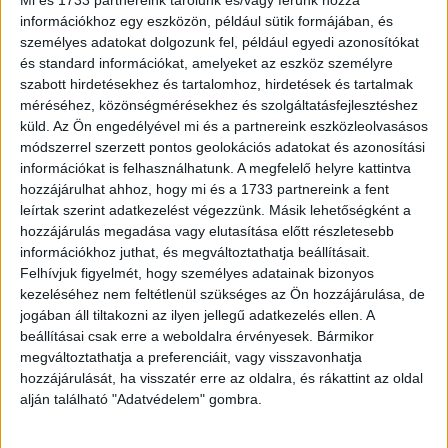
információkhoz egy eszközön, például sütik formájában, és
személyes adatokat dolgozunk fel, például egyedi azonosítókat
és standard információkat, amelyeket az eszköz személyre
szabott hirdetésekhez és tartalomhoz, hirdetések és tartalmak
méréséhez, közönségmérésekhez és szolgáltatásfejlesztéshez
küld.
Az Ön engedélyével mi és a partnereink eszközleolvasásos
módszerrel szerzett pontos geolokációs adatokat és azonosítási
Rosti Pál
Rouyer, Eugène – Darcel,
információkat is felhasználhatunk. A megfelelő helyre kattintva
Uti emlékezetek
hozzájárulhat ahhoz, hogy mi és a 1733 partnereink a fent
Alfred
Amerikából. [Klette
L’art architectural en
leírtak szerint adatkezelést végezzünk. Másik lehetőségként a
hozzájárulás megadása vagy elutasítása előtt részletesebb
G. rajzaival].
France depuis
információkhoz juthat, és megváltoztathatja beállításait.
François 1er jusqu’à
1861 Pest
Felhívjuk figyelmét, hogy személyes adatainak bizonyos
Louis XVI. I-II.
kezeléséhez nem feltétlenül szükséges az Ön hozzájárulása, de
520 000 Ft
1866 Paris
jogában áll tiltakozni az ilyen jellegű adatkezelés ellen. A
beállításai csak erre a weboldalra érvényesek. Bármikor
180 000 Ft
megváltoztathatja a preferenciáit, vagy visszavonhatja
hozzájárulását, ha visszatér erre az oldalra, és rákattint az oldal
alján található "Adatvédelem" gombra.