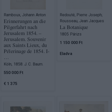
Ramboux, Johann Anton
Redouté, Pierre Joseph;
Erinnerungen an die
Rousseau, Jean Jacques
Pilgerfahrt nach
La Botanique
Jerusalem 1854. –
1805 Párizs
Jerusalem. Souvenir
1 150 000 Ft
aux Saints Lieux, du
Pélerinage de 1854. I-
Eladva
…
Köln, 1858. J. C. Baum.
550 000 Ft
€ 1 375