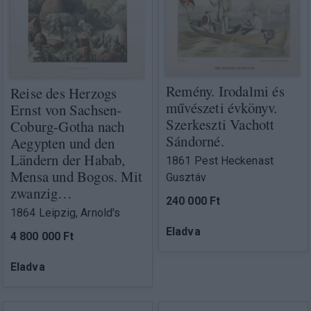
Remény. Irodalmi és
Reise des Herzogs
művészeti évkönyv.
Ernst von Sachsen-
Szerkeszti Vachott
Coburg-Gotha nach
Sándorné.
Aegypten und den
Ländern der Habab,
1861 Pest Heckenast
Mensa und Bogos. Mit
Gusztáv
zwanzig…
240 000 Ft
1864 Leipzig, Arnold's
Eladva
4 800 000 Ft
Eladva