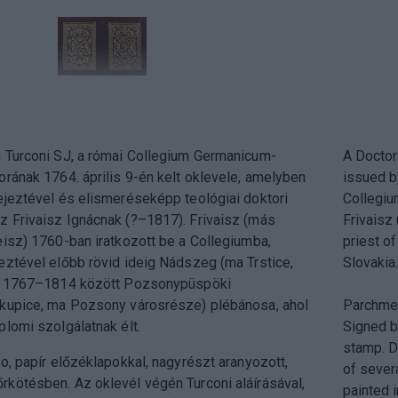
 Turconi SJ, a római Collegium Germanicum-
A Doctor
rának 1764. április 9-én kelt oklevele, amelyben
issued b
ejeztével és elismeréseképp teológiai doktori
Collegiu
 Frivaisz Ignácnak (?–1817). Frivaisz (más
Frivaisz
eisz) 1760-ban iratkozott be a Collegiumba,
priest o
eztével előbb rövid ideig Nádszeg (ma Trstice,
Slovakia
jd 1767–1814 között Pozsonypüspöki
kupice, ma Pozsony városrésze) plébánosa, ahol
Parchment
lomi szolgálatnak élt.
Signed b
stamp. De
o, papír előzéklapokkal, nagyrészt aranyozott,
of severa
kötésben. Az oklevél végén Turconi aláírásával,
painted i