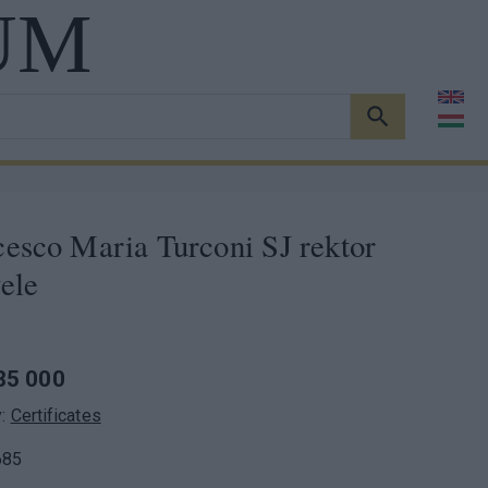
UM
KERESÉS
cesco Maria Turconi SJ rektor
ele
85 000
y:
Certificates
685