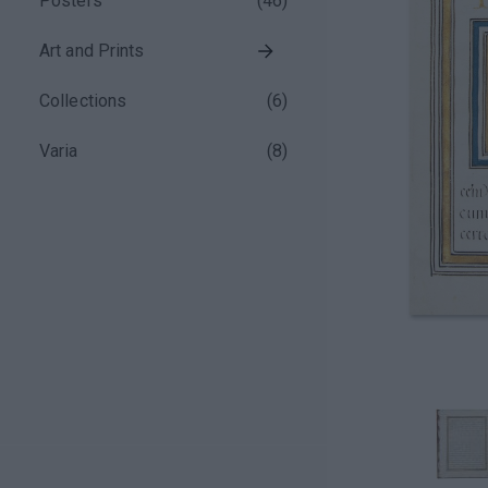
Posters
(
46
)
Art and Prints
Collections
(
6
)
Varia
(
8
)