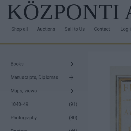
KÖZPONTI
Skip
to
main
content
Shop all
Auctions
Sell to Us
Contact
Log 
Main
Use
navigation
acco
men
Books
Taxonomy
Manuscripts, Diplomas
menu
block
Maps, views
1848-49
(
91
)
Photography
(
80
)