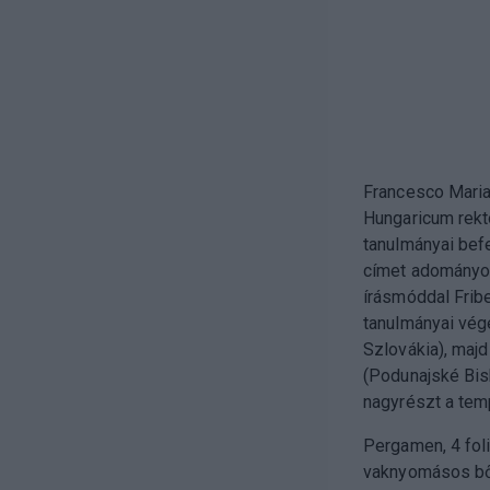
Francesco Maria
Hungaricum rekto
tanulmányai bef
címet adományoz
írásmóddal Frib
tanulmányai vég
Szlovákia), ma
(Podunajské Bis
nagyrészt a temp
Pergamen, 4 foli
vaknyomásos bőr