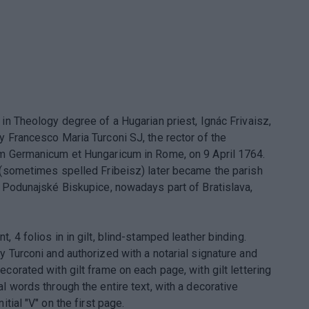
 in Theology degree of a Hugarian priest, Ignác Frivaisz,
y Francesco Maria Turconi SJ, the rector of the
m Germanicum et Hungaricum in Rome, on 9 April 1764.
 (sometimes spelled Fribeisz) later became the parish
f Podunajské Biskupice, nowadays part of Bratislava,
.
, 4 folios in in gilt, blind-stamped leather binding.
y Turconi and authorized with a notarial signature and
corated with gilt frame on each page, with gilt lettering
l words through the entire text, with a decorative
nitial "V" on the first page.