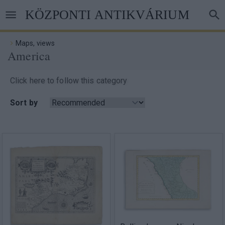
Skip
KÖZPONTI ANTIKVÁRIUM
to
main
content
Maps, views
America
Breadcrumb
Click here to follow this category
Sort by