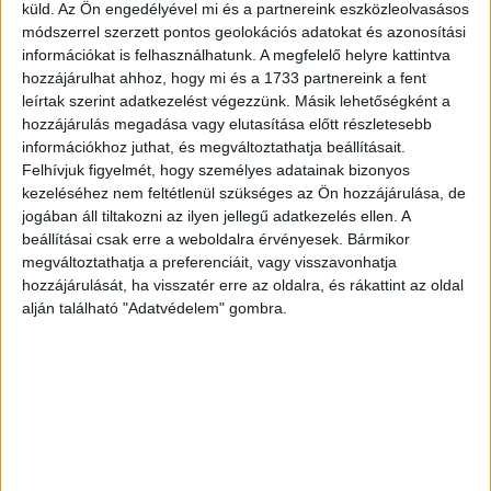
1780 Paris [Párizs]
küld.
Az Ön engedélyével mi és a partnereink eszközleolvasásos
Depuis Le Sud Du
módszerrel szerzett pontos geolokációs adatokat és azonosítási
HUF 60 000
Perou Jusqu Au Cap
információkat is felhasználhatunk. A megfelelő helyre kattintva
Horn Avec Partie Des
hozzájárulhat ahhoz, hogy mi és a 1733 partnereink a fent
Regions Qui En Sont
leírtak szerint adatkezelést végezzünk. Másik lehetőségként a
A L'Est
hozzájárulás megadása vagy elutasítása előtt részletesebb
információkhoz juthat, és megváltoztathatja beállításait.
1780 Paris [Párizs]
Felhívjuk figyelmét, hogy személyes adatainak bizonyos
kezeléséhez nem feltétlenül szükséges az Ön hozzájárulása, de
HUF 70 000
jogában áll tiltakozni az ilyen jellegű adatkezelés ellen. A
beállításai csak erre a weboldalra érvényesek. Bármikor
megváltoztathatja a preferenciáit, vagy visszavonhatja
hozzájárulását, ha visszatér erre az oldalra, és rákattint az oldal
alján található "Adatvédelem" gombra.
Bonne, Rigobert
Carte du Nouv. Rme.