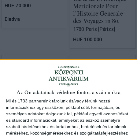
Meridionale Pour
HUF 70 000
l’Histoire Generale
Eladva
des Voyages in 8o.
1780 Paris [Párizs]
HUF 100 000
Az Ön adatainak védelme fontos a számunkra
Mi és 1733 partnereink tárolunk és/vagy férünk hozzá
információkhoz egy eszközön, például sütik formájában, és
Bonne, Rigobert
Carte De La Partie
személyes adatokat dolgozunk fel, például egyedi azonosítókat
és standard információkat, amelyeket az eszköz személyre
Septentrionale Du
szabott hirdetésekhez és tartalomhoz, hirdetések és tartalmak
Bresil
Bonne, Rigobert
méréséhez, közönségmérésekhez és szolgáltatásfejlesztéshez
Carte Du Chili,