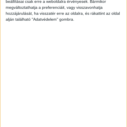
beállításai csak erre a weboldalra érvényesek. Bármikor
megváltoztathatja a preferenciáit, vagy visszavonhatja
hozzájárulását, ha visszatér erre az oldalra, és rákattint az oldal
alján található "Adatvédelem" gombra.
Lilienthal, Otto
Der Vogelflug als Grundlage
der Fliegekunst. Ein Beitrag
Kürti István
zur Systematik der
Az elö Istenhez valo aieitatos
Flugtechnik.
imatsagokat magaban foglalo
Berlin, 1889, R. Gaertner
könyvéczke, deákból
Verlags [Leonhard Simion]
magyarrá fordeitatot…
Cassan, 1611. Fischer
1 180 000 Ft
János
28 500 000 Ft