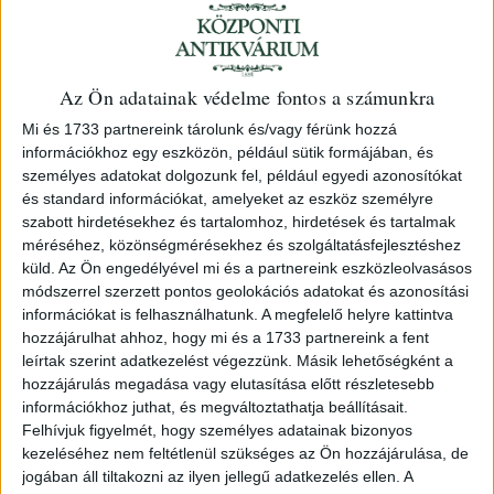
Az Ön adatainak védelme fontos a számunkra
Mi és 1733 partnereink tárolunk és/vagy férünk hozzá
információkhoz egy eszközön, például sütik formájában, és
személyes adatokat dolgozunk fel, például egyedi azonosítókat
és standard információkat, amelyeket az eszköz személyre
szabott hirdetésekhez és tartalomhoz, hirdetések és tartalmak
méréséhez, közönségmérésekhez és szolgáltatásfejlesztéshez
Janus Pannonius
József Attila
küld.
Az Ön engedélyével mi és a partnereink eszközleolvasásos
Iani Pannonii
Szépség koldusa – Egyedi
módszerrel szerzett pontos geolokációs adatokat és azonosítási
Quinquecclesiensis episcopi,
díszkötésben, a költő első
információkat is felhasználhatunk. A megfelelő helyre kattintva
Sylva Panegyrica ad
szerelmének, Gebe Mártának
hozzájárulhat ahhoz, hogy mi és a 1733 partnereink a fent
Guarinum Veronensem,
szóló ajándékozó…
leírtak szerint adatkezelést végezzünk. Másik lehetőségként a
praeceptorem…
Szeged, 1922. Koroknay
hozzájárulás megadása vagy elutasítása előtt részletesebb
Basileae, 1518. Apud Io.
információkhoz juthat, és megváltoztathatja beállításait.
14 000 000 Ft
Frobenivm.
Felhívjuk figyelmét, hogy személyes adatainak bizonyos
kezeléséhez nem feltétlenül szükséges az Ön hozzájárulása, de
2 800 000 Ft
jogában áll tiltakozni az ilyen jellegű adatkezelés ellen. A