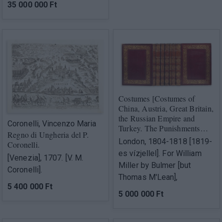
35 000 000 Ft
Costumes [Costumes of
China, Austria, Great Britain,
the Russian Empire and
Coronelli, Vincenzo Maria
Turkey. The Punishments…
Regno di Ungheria del P.
London, 1804-1818 [1819-
Coronelli.
es vízjellel]. For William
[Venezia], 1707. [V. M.
Miller by Bulmer [but
Coronelli].
Thomas M'Lean],
5 400 000 Ft
5 000 000 Ft