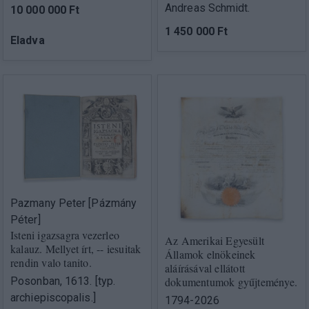
Andreas Schmidt.
10 000 000 Ft
1 450 000 Ft
Eladva
Pazmany Peter [Pázmány
Péter]
Isteni igazsagra vezerleo
Az Amerikai Egyesült
kalauz. Mellyet írt, -- iesuitak
Államok elnökeinek
rendin valo tanito.
aláírásával ellátott
Posonban, 1613. [typ.
dokumentumok gyűjteménye.
archiepiscopalis.]
1794-2026