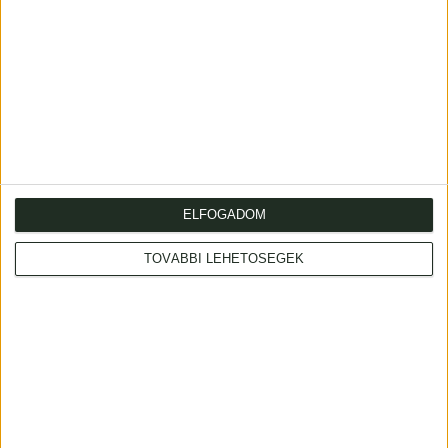
Andrásy, [Manó, gróf]
Széchenyi István
Comte Emman[uel]
Hitel. [Dedikált első kiadás]
Les chasses et le sport en
Pesten, 1830. Trattner és
Hongrie D'aprés l' original
Károlyi.
Hongrois de --, ...
Pest, [1857]. Armand
14 000 000 Ft
Geibel.
ELFOGADOM
6 800 000 Ft
TOVÁBBI LEHETŐSÉGEK