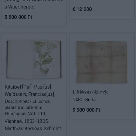
a Waesberge.
€ 12 000
5 800 000 Ft
Kitaibel [Pál], Paul[us] --
I. Mátyás oklevele
Waldstein, Francisc[us]
1480 Buda
Descriptiones et icones
plantarum rariorum
9 500 000 Ft
Hungariae. Vol. I-III.
Viennae, 1803-1805.
Matthias Andreas Schmidt.