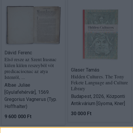
Dávid Ferenc
Első resze az Szent Irasnac
külen külen reszeyböl vöt
Glaser Tamás
predicaciocnac az atya
Hidden Cultures. The Tony
Istenröl, ...
Fekete Language and Culture
Albae Juliae
Library
[Gyulafehérvár], 1569.
Budapest, 2026, Központi
Gregorius Vagnerus (Typ.
Antikvárium [Gyoma, Kner]
Hoffhalter)
30 000 Ft
9 600 000 Ft