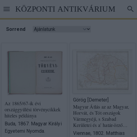
Ugrás
KÖZPONTI ANTIKVÁRIUM
a
tartalomra
Sorrend
Görög [Demeter]
Az 1865/67-ik évi
Magyar Átlás az az Magyar,
országgyűlési törvénycikkek
Horvát, és Tót országok
hiteles példánya
Vármegyéji, s Szabad
Buda, 1867. Magyar Királyi
Kerületei és a’ határ-örző…
Egyetemi Nyomda.
Viennae, 1802. Matthias