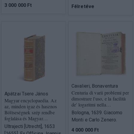
3 000 000 Ft
Félretéve
Cavalieri, Bonaventura
Centuria di varii problemi per
Apátzai Tsere János
dimostrare l'uso, e la facilità
Magyar encyclopaedia. Az
de' logaritmi nella…
az, minden igaz és hasznos
Böltseségnek szép rendbe
Bologna, 1639. Giacomo
foglalása és Magyar…
Monti e Carlo Zenero.
Ultrajecti [Utrecht], 1653
4 000 000 Ft
[1655], Ex Officina Joannis