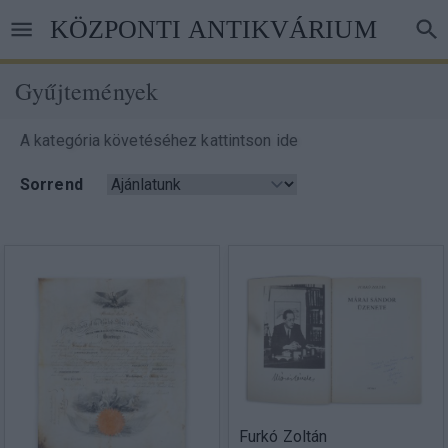
Ugrás
KÖZPONTI ANTIKVÁRIUM
a
tartalomra
Gyűjtemények
Morzsa
A kategória követéséhez kattintson ide
Sorrend
Furkó Zoltán