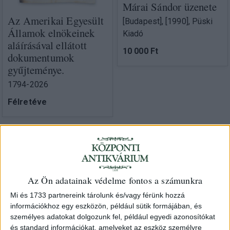
Márai Sándor üzenete
Az Amerikai Egyesült
[Budapest], [1990], Püski
Államok elnökeinek
Kiadó
aláírásával ellátott
10 000 Ft
dokumentumok
gyűjteménye.
1794-2026
Félretéve
Az Ön adatainak védelme fontos a számunkra
Mi és 1733 partnereink tárolunk és/vagy férünk hozzá
információkhoz egy eszközön, például sütik formájában, és
személyes adatokat dolgozunk fel, például egyedi azonosítókat
és standard információkat, amelyeket az eszköz személyre