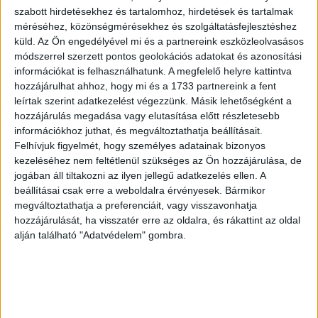
Schéner Mihály
szabott hirdetésekhez és tartalomhoz, hirdetések és tartalmak
Diabolikon.
méréséhez, közönségmérésekhez és szolgáltatásfejlesztéshez
Jannisz Ritszosz
Ördögjárás
küld.
Az Ön engedélyével mi és a partnereink eszközleolvasásos
Kis szvit piros dúrban
módszerrel szerzett pontos geolokációs adatokat és azonosítási
Békéscsaba, 1987, Új
Budapest, 1984. Helikon
információkat is felhasználhatunk. A megfelelő helyre kattintva
Aurora
Kiadó
hozzájárulhat ahhoz, hogy mi és a 1733 partnereink a fent
leírtak szerint adatkezelést végezzünk. Másik lehetőségként a
28 000 Ft
8 000 Ft
hozzájárulás megadása vagy elutasítása előtt részletesebb
információkhoz juthat, és megváltoztathatja beállításait.
Felhívjuk figyelmét, hogy személyes adatainak bizonyos
kezeléséhez nem feltétlenül szükséges az Ön hozzájárulása, de
jogában áll tiltakozni az ilyen jellegű adatkezelés ellen. A
beállításai csak erre a weboldalra érvényesek. Bármikor
megváltoztathatja a preferenciáit, vagy visszavonhatja
hozzájárulását, ha visszatér erre az oldalra, és rákattint az oldal
alján található "Adatvédelem" gombra.
Vas István
Vas István
Nehéz szerelem.
Az ismeretlen isten.
Regény
Tanulmányok / 1934–