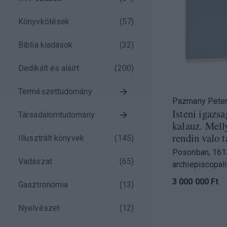
)
Könyvkötések
(
57
)
)
Biblia kiadások
(
32
)
Dedikált és aláírt
(
200
)
)
Természettudomány
)
Pazmany Peter
Isteni igazsa
Társadalomtudomány
kalauz. Melly
rendin valo t
Illusztrált könyvek
(
145
)
Posonban, 1613
Vadászat
(
65
)
archiepiscopali
3 000 000 Ft
Gasztronómia
(
13
)
Nyelvészet
(
12
)