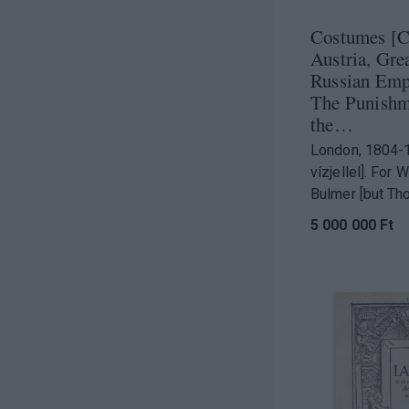
Costumes [C
Austria, Grea
Russian Empi
The Punishm
the…
London, 1804-
vízjellel]. For 
Bulmer [but Th
5 000 000 Ft