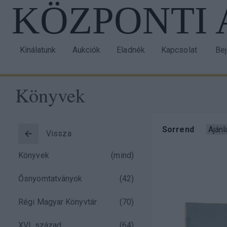
KÖZPONTI
Ugrás
a
tartalomra
Kínálatunk
Aukciók
Eladnék
Kapcsolat
Be
Main
Us
navigation
acc
Könyvek
me
Morzsa
Sorrend
Vissza
Taxonomy
Könyvek
(mind)
menu
Ősnyomtatványok
(
42
)
block
Régi Magyar Könyvtár
(
70
)
)
XVI. század
(
64
)