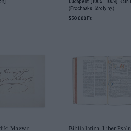
on]
Budapest, [1886–1889]. Ráth
(Prochaska Károly ny.)
550 000 Ft
diki Magyar
Biblia latina. Liber Psa