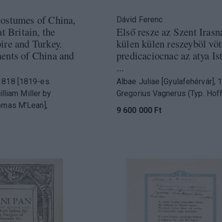
ostumes of China,
Dávid Ferenc
t Britain, the
Első resze az Szent Irasn
re and Turkey.
külen külen reszeyböl vöt
ents of China and
predicaciocnac az atya Is
...
1818 [1819-es
Albae Juliae [Gyulafehérvár], 
William Miller by
Gregorius Vagnerus (Typ. Hoff
omas M'Lean],
9 600 000 Ft