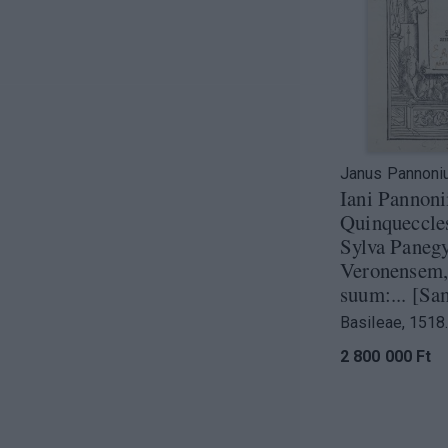
Janus Pannoni
Iani Pannoni
Quinqueccles
Sylva Paneg
Veronensem,
suum:... [S
Basileae, 1518
2 800 000 Ft