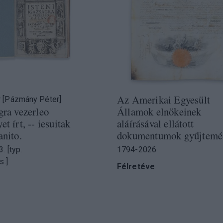
Az Amerikai Egyesült
 [Pázmány Péter]
gra vezerleo
Államok elnökeinek
et írt, -- iesuitak
aláírásával ellátott
anito.
dokumentumok gyűjtemé
. [typ.
1794-2026
s.]
Félretéve