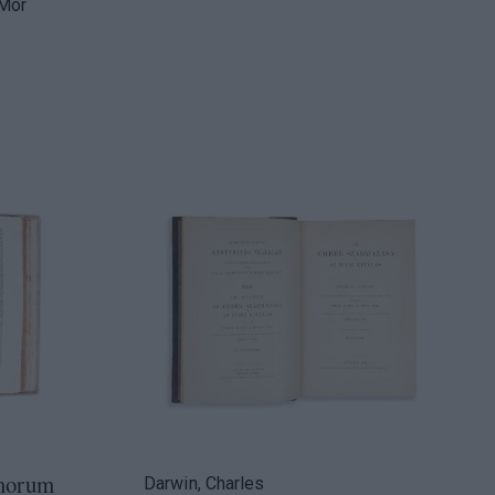
 Mór
lmorum
Darwin, Charles