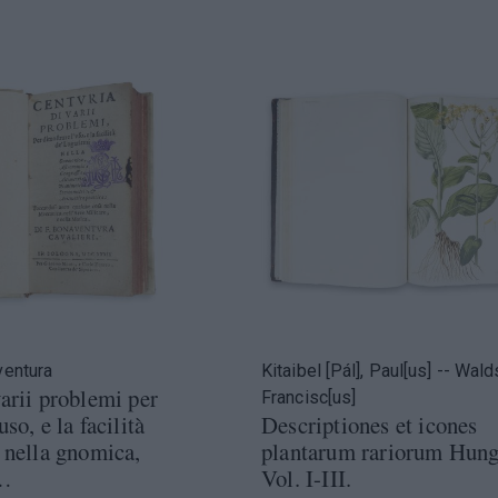
ventura
Kitaibel [Pál], Paul[us] -- Wald
varii problemi per
Francisc[us]
so, e la facilità
Descriptiones et icones
i nella gnomica,
plantarum rariorum Hung
,…
Vol. I-III.