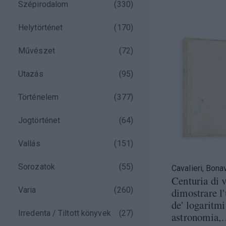
Szépirodalom
(
330
)
Helytörténet
(
170
)
Művészet
(
72
)
Utazás
(
95
)
Történelem
(
377
)
Jogtörténet
(
64
)
Vallás
(
151
)
Sorozatok
(
55
)
Cavalieri, Bona
Centuria di 
Varia
(
260
)
dimostrare l'u
de' logaritm
Irredenta / Tiltott könyvek
(
27
)
astronomia