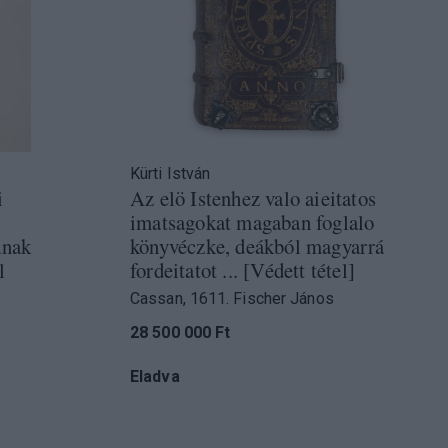
Kürti István
i
Az elö Istenhez valo aieitatos
imatsagokat magaban foglalo
ának
könyvéczke, deákból magyarrá
l
fordeitatot ... [Védett tétel]
Cassan, 1611. Fischer János
28 500 000 Ft
Eladva