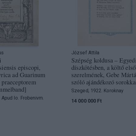
us
József Attila
i
Szépség koldusa – Egyed
iensis episcopi,
díszkötésben, a költő első
yrica ad Guarinum
szerelmének, Gebe Márt
 praeceptorem
szóló ajándékozó sorokka
ammelband]
Szeged, 1922. Koroknay
. Apud Io. Frobenivm.
14 000 000 Ft