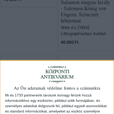
Salamon magyar király
- Salomon König von
Ungern. Színezett
kőnyomat
Wien é.n. [1826]
Lithographisches Institut.
40 000 Ft
Az Ön adatainak védelme fontos a számunkra
Mi és 1733 partnereink tárolunk és/vagy férünk hozzá
információkhoz egy eszközön, például sütik formájában, és
személyes adatokat dolgozunk fel, például egyedi azonosítókat
és standard információkat, amelyeket az eszköz személyre