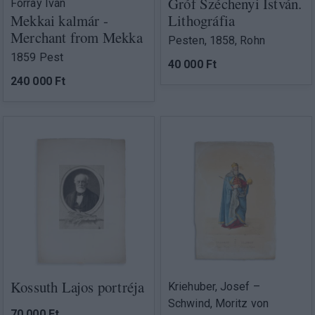
Gróf Széchenyi István.
Forray Iván
Mekkai kalmár -
Lithográfia
Merchant from Mekka
Pesten, 1858, Rohn
1859 Pest
40 000 Ft
240 000 Ft
Kossuth Lajos portréja
Kriehuber, Josef –
Schwind, Moritz von
70 000 Ft