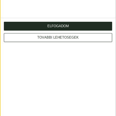
ELFOGADOM
Barabás Miklós
Barabás Miklós
Degré Alajos
Petőfi Sándor
TOVÁBBI LEHETŐSÉGEK
kőnyomatú portréja
állóalakos portréja
1854 Bécs
Pesten, 1845, Walzel
Ágost Frigyes
120 000 Ft
120 000 Ft
Eladva