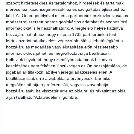
Aba-Novák Vilmos
Pellegrini, Carlo
szabott hirdetésekhez és tartalomhoz, hirdetések és tartalmak
Petőfi: A jó öreg
Statesmen No. 71.
méréséhez, közönségmérésekhez és szolgáltatásfejlesztéshez
küld.
Az Ön engedélyével mi és a partnereink eszközleolvasásos
kocsmáros
"One of the Lambs of
módszerrel szerzett pontos geolokációs adatokat és azonosítási
the Political Fold."
1922 Budapest
információkat is felhasználhatunk. A megfelelő helyre kattintva
[Apponyi Rudolf]
hozzájárulhat ahhoz, hogy mi és a 1733 partnereink a fent
40 000 Ft
London, 1871. január 14.
leírtak szerint adatkezelést végezzünk. Másik lehetőségként a
hozzájárulás megadása vagy elutasítása előtt részletesebb
18 000 Ft
információkhoz juthat, és megváltoztathatja beállításait.
Felhívjuk figyelmét, hogy személyes adatainak bizonyos
kezeléséhez nem feltétlenül szükséges az Ön hozzájárulása, de
jogában áll tiltakozni az ilyen jellegű adatkezelés ellen. A
beállításai csak erre a weboldalra érvényesek. Bármikor
megváltoztathatja a preferenciáit, vagy visszavonhatja
hozzájárulását, ha visszatér erre az oldalra, és rákattint az oldal
alján található "Adatvédelem" gombra.
Agarászat. Vázlatok
Magyarhon
népéletéből. XXV/XII.