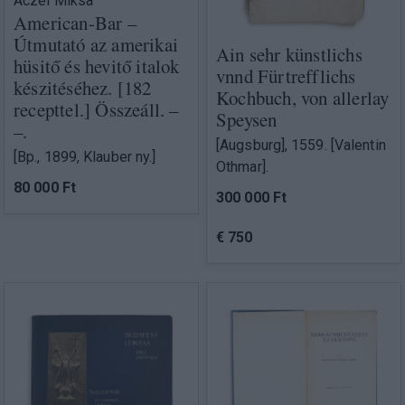
Aczél Miksa
American-Bar –
Útmutató az amerikai
Ain sehr künstlichs
hüsitő és hevitő italok
vnnd Fürtrefflichs
készitéséhez. [182
Kochbuch, von allerlay
recepttel.] Összeáll. –
Speysen
–.
[Augsburg], 1559. [Valentin
[Bp., 1899, Klauber ny.]
Othmar].
80 000 Ft
300 000 Ft
€ 750