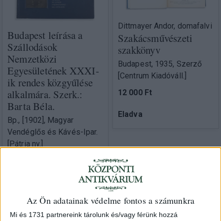
Dittmayer Andor, domafalvi
Budapest leírása a
Szakácsművészeti
Szállodások
szakkönyv
Nemzetközi
Budapest, 1935, Szerző
Egyesületének XXXI-
[Centrum Kiadóváll.]
ik rendes közgyűlése
alkalmára. Szerk.:
12 000 Ft
Barta Béla.
Eladva
Bp., [1902], Magyar
Vendéglős és Kávés-Ipar.
[Pátria ny.]
30 000 Ft
Az Ön adatainak védelme fontos a számunkra
Mi és 1731 partnereink tárolunk és/vagy férünk hozzá