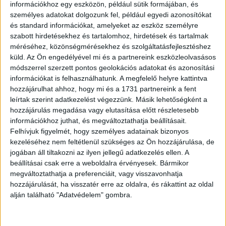
információkhoz egy eszközön, például sütik formájában, és
személyes adatokat dolgozunk fel, például egyedi azonosítókat
és standard információkat, amelyeket az eszköz személyre
szabott hirdetésekhez és tartalomhoz, hirdetések és tartalmak
méréséhez, közönségmérésekhez és szolgáltatásfejlesztéshez
küld.
Az Ön engedélyével mi és a partnereink eszközleolvasásos
Glück Frigyes - Stadler
módszerrel szerzett pontos geolokációs adatokat és azonosítási
Károly
információkat is felhasználhatunk. A megfelelő helyre kattintva
Az inyesmesterség
Étlap-Speisekarte
hozzájárulhat ahhoz, hogy mi és a 1731 partnereink a fent
könyve. Szerkesztették
Fejér Endre dobsinai
leírtak szerint adatkezelést végezzünk. Másik lehetőségként a
- -.
jégbarlangi
hozzájárulás megadása vagy elutasítása előtt részletesebb
éttermében.
információkhoz juthat, és megváltoztathatja beállításait.
Budapest, 1889. [Franklin
Felhívjuk figyelmét, hogy személyes adatainak bizonyos
ny.]
Budapest, [1898] Posner
kezeléséhez nem feltétlenül szükséges az Ön hozzájárulása, de
40 000 Ft
jogában áll tiltakozni az ilyen jellegű adatkezelés ellen. A
30 000 Ft
beállításai csak erre a weboldalra érvényesek. Bármikor
megváltoztathatja a preferenciáit, vagy visszavonhatja
hozzájárulását, ha visszatér erre az oldalra, és rákattint az oldal
alján található "Adatvédelem" gombra.