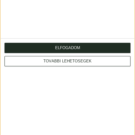
Szerb Zsigmond, Dr.
Tábori Kornél
ELFOGADOM
Diétás szakácskönyv.
A vendéglátás
irodalma.
Budapest, é.n. Szöllősi
TOVÁBBI LEHETŐSÉGEK
Gasztronómiai,
Zsigmond [Világosság ny.]
idegenfogalmi értékek
6 000 Ft
a bibliográfiában.
Budapest, 1942, Bp.
Szállodások és
Vendéglátósok Ipart.
[Merkantil ny.]
11 998 Ft