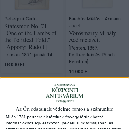
Pellegrini, Carlo
Barabás Miklós - Axmann,
Statesmen No. 71.
Josef
"One of the Lambs of
Vörösmarty Mihály.
the Political Fold."
Acélmetszet.
[Apponyi Rudolf]
[Pesten, 1857,
London, 1871. január 14.
Reiffenstein és Rösch
Bécsben]
18 000 Ft
14 000 Ft
Az Ön adatainak védelme fontos a számunkra
Mi és 1731 partnereink tárolunk és/vagy férünk hozzá
információkhoz egy eszközön, például sütik formájában, és
személyes adatokat dolgozunk fel, például egyedi azonosítókat