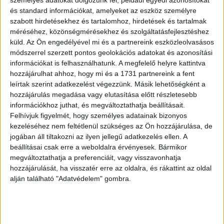
és standard információkat, amelyeket az eszköz személyre
szabott hirdetésekhez és tartalomhoz, hirdetések és tartalmak
méréséhez, közönségmérésekhez és szolgáltatásfejlesztéshez
küld.
Az Ön engedélyével mi és a partnereink eszközleolvasásos
Barabás Miklós – Axmann
Barabás Miklós – Axmann
módszerrel szerzett pontos geolokációs adatokat és azonosítási
József
József
információkat is felhasználhatunk. A megfelelő helyre kattintva
Petőfi Sándor
Petőfi Sándor
hozzájárulhat ahhoz, hogy mi és a 1731 partnereink a fent
mellképe, acélmetszet
mellképe
leírtak szerint adatkezelést végezzünk. Másik lehetőségként a
hozzájárulás megadása vagy elutasítása előtt részletesebb
1860
1860
információkhoz juthat, és megváltoztathatja beállításait.
120 000 Ft
65 000 Ft
Felhívjuk figyelmét, hogy személyes adatainak bizonyos
kezeléséhez nem feltétlenül szükséges az Ön hozzájárulása, de
Eladva
jogában áll tiltakozni az ilyen jellegű adatkezelés ellen. A
beállításai csak erre a weboldalra érvényesek. Bármikor
megváltoztathatja a preferenciáit, vagy visszavonhatja
hozzájárulását, ha visszatér erre az oldalra, és rákattint az oldal
alján található "Adatvédelem" gombra.