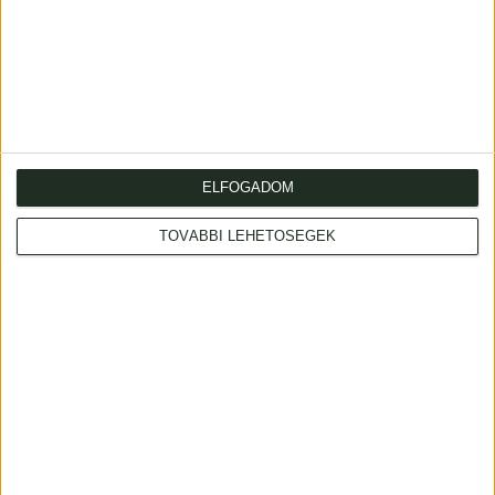
Kazinczy Ferenc
Kitonich János
kőnyomatú portréja
mellképe
Pesten, 1860, Rohn Alajos
Nagyszombat, 1700.
ELFOGADOM
12 000 Ft
80 000 Ft
TOVÁBBI LEHETŐSÉGEK