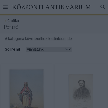
Ugrás
KÖZPONTI ANTIKVÁRIUM
a
tartalomra
Grafika
Portré
Morzsa
A kategória követéséhez kattintson ide
Sorrend