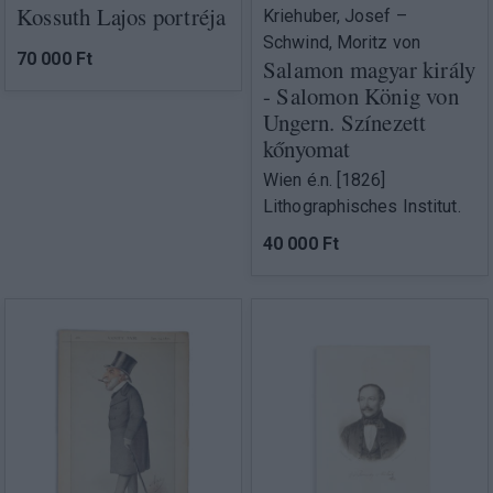
Kossuth Lajos portréja
Kriehuber, Josef –
Schwind, Moritz von
70 000 Ft
Salamon magyar király
- Salomon König von
Ungern. Színezett
kőnyomat
Wien é.n. [1826]
Lithographisches Institut.
40 000 Ft