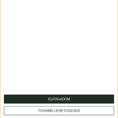
Szüry Dénes
Száz év. Irodalom —
nyelvfejlődés.
Szily Kálmán
A mágnás-czím a
Bessenyeitől a
magyarban. Történeti
kiegyezésig. 1767-
és népnyelvi
1867. II. Széchenyi
tanulmány.
kora és az önvédelmi
harcz.…
Budapest, 1905, Magyar
Nyelvtudományi Társaság
Budapest, 1907. Magyar
ELFOGADOM
[Hornyánszky]
Királyi Tudományegyetemi
Nyomda
TOVÁBBI LEHETŐSÉGEK
8 500 Ft