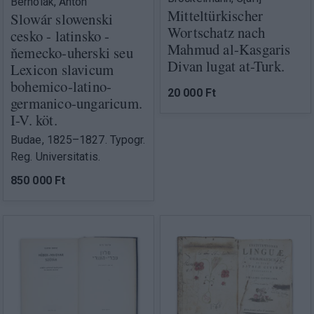
Bernolák, Anton
Mitteltürkischer
Slowár slowenski
Wortschatz nach
cesko - latinsko -
Mahmud al-Kasgaris
ňemecko-uherski seu
Divan lugat at-Turk.
Lexicon slavicum
bohemico-latino-
20 000 Ft
germanico-ungaricum.
I-V. köt.
Budae, 1825–1827. Typogr.
Reg. Universitatis.
850 000 Ft