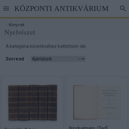
Ugrás
KÖZPONTI ANTIKVÁRIUM
a
tartalomra
Könyvek
Nyelvészet
Morzsa
A kategória követéséhez kattintson ide
Sorrend
Brockelmann, C[arl]