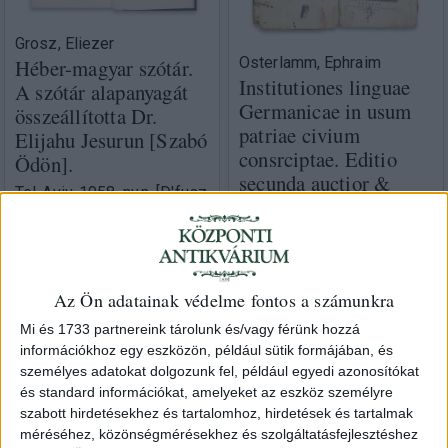
Grosz, Eliezer
Osterlamm, Ephraim
Héber-magyar szótár.
Institutiones linguae
A szótár alapanyagát
Germanicae in usum
összeállította Dr.
patriae civium
Elijahu Jesurun [Szabó
consrciptae. Editio
Ödön].
secunda auctior &
Tel-Aviv, 1958, ny.n. [D'fusz
emendatior.
Széfer]
Posonii, 1786. Litteris
8 000 Ft
Patzkoianis
18 000 Ft
Az Ön adatainak védelme fontos a számunkra
Mi és 1733 partnereink tárolunk és/vagy férünk hozzá
információkhoz egy eszközön, például sütik formájában, és
személyes adatokat dolgozunk fel, például egyedi azonosítókat
és standard információkat, amelyeket az eszköz személyre
szabott hirdetésekhez és tartalomhoz, hirdetések és tartalmak
méréséhez, közönségmérésekhez és szolgáltatásfejlesztéshez