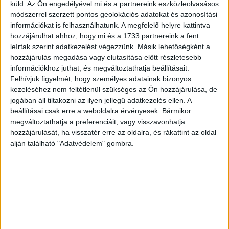
küld.
Az Ön engedélyével mi és a partnereink eszközleolvasásos
módszerrel szerzett pontos geolokációs adatokat és azonosítási
információkat is felhasználhatunk. A megfelelő helyre kattintva
hozzájárulhat ahhoz, hogy mi és a 1733 partnereink a fent
Radácsy László
Plautus, Titus Maccius
Héber-magyar
leírtak szerint adatkezelést végezzünk. Másik lehetőségként a
Marci Actii Plauti
hozzájárulás megadása vagy elutasítása előtt részletesebb
nagyszótár. Nyelvi
linguae latinae
információkhoz juthat, és megváltoztathatja beállításait.
bevezetővel ellátta Raj
principis: Comoediae
Felhívjuk figyelmét, hogy személyes adatainak bizonyos
Tamás.
kezeléséhez nem feltétlenül szükséges az Ön hozzájárulása, de
vigi[n]ti : viuis pene
Budapest, [1997],
jogában áll tiltakozni az ilyen jellegű adatkezelés ellen. A
imaginibus reces
beállításai csak erre a weboldalra érvényesek. Bármikor
Akadémiai és Makkabi
excultae
megváltoztathatja a preferenciáit, vagy visszavonhatja
kiadó [Egyetemi ny.]
Venetiis, 1518.VIII.12. Per
hozzájárulását, ha visszatér erre az oldalra, és rákattint az oldal
12 000 Ft
alján található "Adatvédelem" gombra.
Melchiorem Sessam &
Petrum de Rauannis
socios ...
600 000 Ft
Eladva