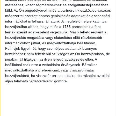
Bélának
Imreh Sándor
méréséhez, közönségmérésekhez és szolgáltatásfejlesztéshez
1954 Solothurn
Petőfi Sándor
küld.
Az Ön engedélyével mi és a partnereink eszközleolvasásos
sírhelyéről. Autográf
módszerrel szerzett pontos geolokációs adatokat és azonosítási
220 000 Ft
információkat is felhasználhatunk. A megfelelő helyre kattintva
töredék.
hozzájárulhat ahhoz, hogy mi és a 1733 partnereink a fent
Eladva
1890
leírtak szerint adatkezelést végezzünk. Másik lehetőségként a
hozzájárulás megadása vagy elutasítása előtt részletesebb
480 000 Ft
információkhoz juthat, és megváltoztathatja beállításait.
Felhívjuk figyelmét, hogy személyes adatainak bizonyos
kezeléséhez nem feltétlenül szükséges az Ön hozzájárulása, de
jogában áll tiltakozni az ilyen jellegű adatkezelés ellen. A
beállításai csak erre a weboldalra érvényesek. Bármikor
megváltoztathatja a preferenciáit, vagy visszavonhatja
hozzájárulását, ha visszatér erre az oldalra, és rákattint az oldal
alján található "Adatvédelem" gombra.
A budapesti Svájci
Az Aba nemzetség