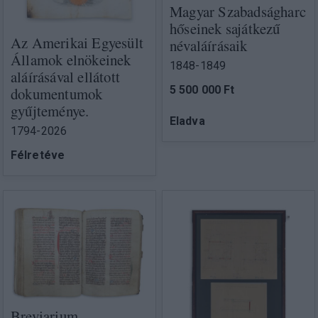
Magyar Szabadságharc
hőseinek sajátkezű
Az Amerikai Egyesült
névaláírásaik
Államok elnökeinek
1848-1849
aláírásával ellátott
5 500 000 Ft
dokumentumok
gyűjteménye.
Eladva
1794-2026
Félretéve
Breviarium