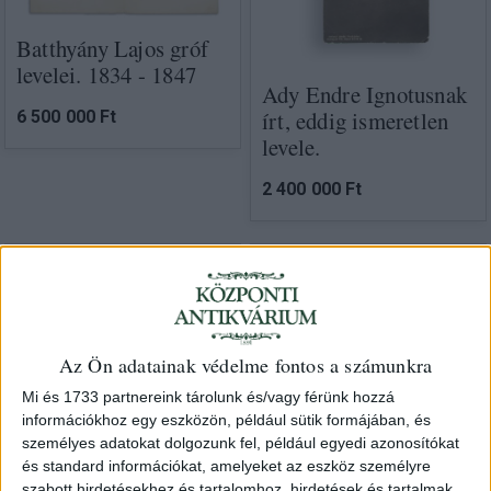
Batthyány Lajos gróf
levelei. 1834 - 1847
Ady Endre Ignotusnak
írt, eddig ismeretlen
6 500 000 Ft
levele.
2 400 000 Ft
Az Ön adatainak védelme fontos a számunkra
Mi és 1733 partnereink tárolunk és/vagy férünk hozzá
információkhoz egy eszközön, például sütik formájában, és
Az aranycsapat
személyes adatokat dolgozunk fel, például egyedi azonosítókat
és standard információkat, amelyeket az eszköz személyre
képeslapja Dr. Molnár
szabott hirdetésekhez és tartalomhoz, hirdetések és tartalmak