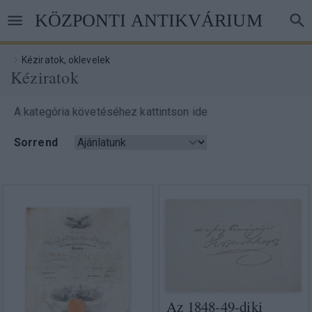
Ugrás
KÖZPONTI ANTIKVÁRIUM
a
tartalomra
Kéziratok, oklevelek
Kéziratok
Morzsa
A kategória követéséhez kattintson ide
Sorrend
Az 1848-49-diki