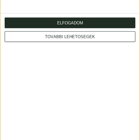
Arany János, az MTA
Arany János, az MTA
főtitkára és Fraknói
főtitkára és Szilágyi
Vilmos, bizottsági
Sándor történész által
ELFOGADOM
jegyző által aláírt
aláírt számla
számla
TOVÁBBI LEHETŐSÉGEK
Wien – Budapest, 1875.
Budapest, 1874.
január 5-11.
szeptember 14.
240 000 Ft
240 000 Ft
Babits Mihály autográf
feljegyzése