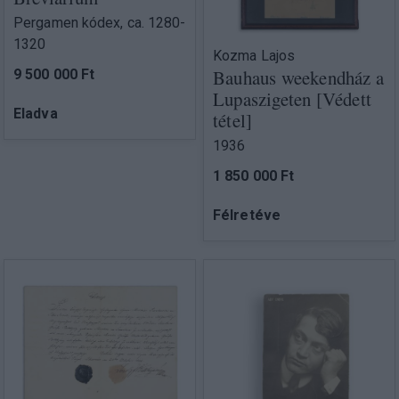
Pergamen kódex, ca. 1280-
1320
Kozma Lajos
Bauhaus weekendház a
9 500 000 Ft
Lupaszigeten [Védett
Eladva
tétel]
1936
1 850 000 Ft
Félretéve