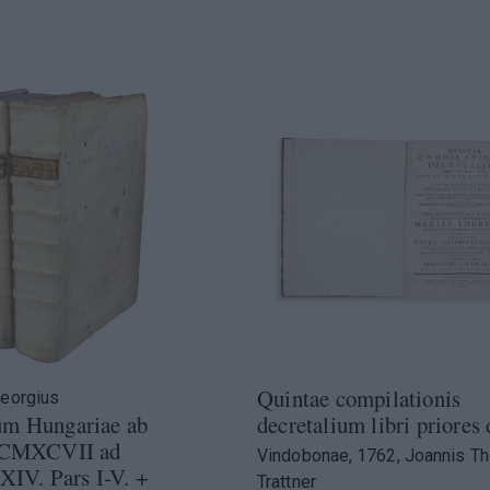
Quintae compilationis
Georgius
um Hungariae ab
decretalium libri priores 
i CMXCVII ad
Vindobonae, 1762, Joannis T
V. Pars I-V. +
Trattner