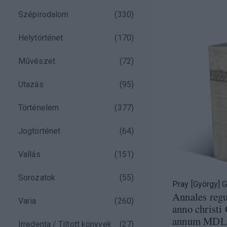
Szépirodalom
(
330
)
Helytörténet
(
170
)
Művészet
(
72
)
Utazás
(
95
)
Történelem
(
377
)
Jogtörténet
(
64
)
Vallás
(
151
)
Sorozatok
(
55
)
Pray [György] 
Annales reg
Varia
(
260
)
anno christ
annum MDLXI
Irredenta / Tiltott könyvek
(
27
)