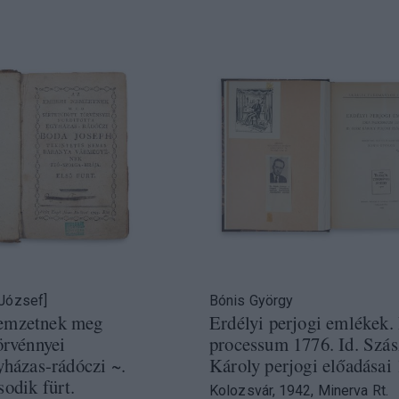
József]
Bónis György
emzetnek meg
Erdélyi perjogi emlékek.
örvénnyei
processum 1776. Id. Szás
yházas-rádóczi ~.
Károly perjogi előadásai
sodik fürt.
Kolozsvár, 1942, Minerva Rt.