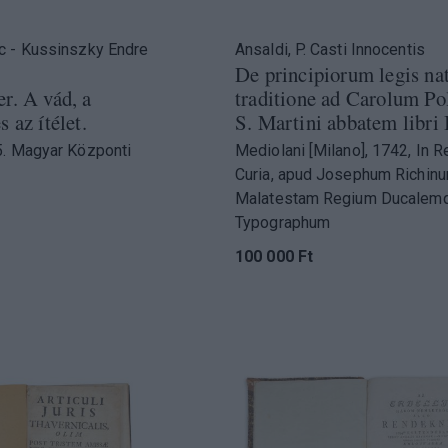
c - Kussinszky Endre
Ansaldi, P. Casti Innocentis
De principiorum legis nat
r. A vád, a
traditione ad Carolum P
 az ítélet.
S. Martini abbatem libri I
. Magyar Központi
Mediolani [Milano], 1742, In R
Curia, apud Josephum Richin
Malatestam Regium Ducalem
Typographum
100 000 Ft