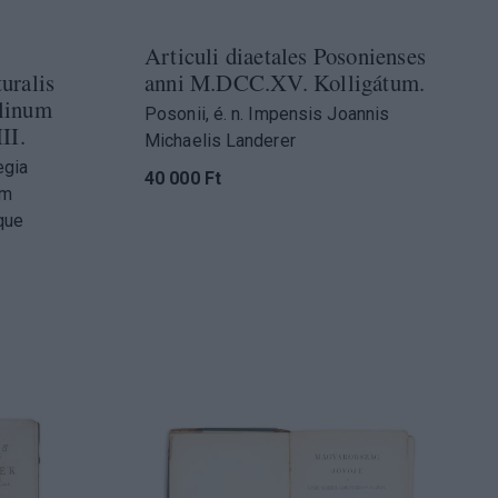
Articuli diaetales Posonienses
uralis
anni M.DCC.XV. Kolligátum.
olinum
Posonii, é. n. Impensis Joannis
II.
Michaelis Landerer
egia
40 000 Ft
um
que