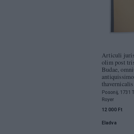
Articuli juri
olim post tr
Budae, omn
antiquissimo
thavernical
Posonij, 1731 
Royer
12 000 Ft
Eladva