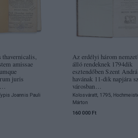
s thavernicalis,
Az erdélyi három nemzet
istem amissae
álló rendeknek 1794dik
iumque
esztendőben Szent Andrá
rum juris
havának 11-dik napjára sz.
is…
városban…
Typis Joannis Pauli
Kolosváratt, 1795, Hochmeist
Márton
160 000 Ft