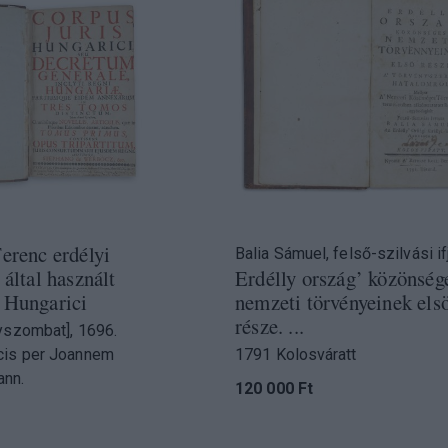
Ferenc erdélyi
Balia Sámuel, felső-szilvási ifj
 által használt
Erdélly ország’ közönség
 Hungarici
nemzeti törvényeinek els
része. ...
yszombat], 1696.
cis per Joannem
1791 Kolosváratt
nn.
120 000 Ft