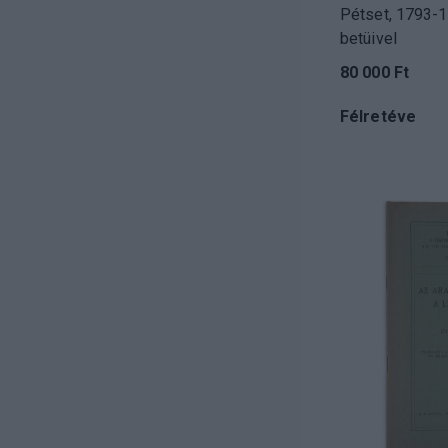
Pétset, 1793-1
betüivel
80 000 Ft
Félretéve