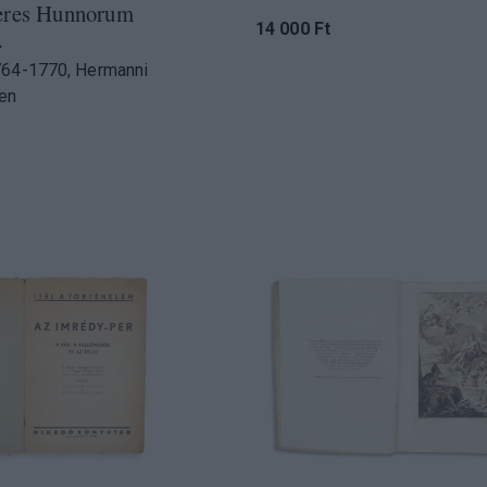
eres Hunnorum
14 000 Ft
…
764-1770, Hermanni
ten