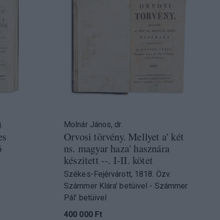
.
Molnár János, dr.
es
Orvosi törvény. Mellyet a' két
ö
ns. magyar haza' hasznára
készitett --. I-II. kötet
Székes-Fejérvárott, 1818. Özv.
Számmer Klára' betüivel - Számmer
Pál' betüivel
400 000 Ft