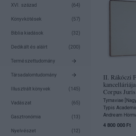
XVI. század
(
64
)
)
Könyvkötések
(
57
)
)
Biblia kiadások
(
32
)
Dedikált és aláírt
(
200
)
)
Természettudomány
)
Társadalomtudomány
II. Rákóczi 
kancelláriája
Illusztrált könyvek
(
145
)
Corpus Juris
Tyrnaviae [Nag
Vadászat
(
65
)
Typis Academi
Andream Hörma
Gasztronómia
(
13
)
4 800 000 Ft
Nyelvészet
(
12
)