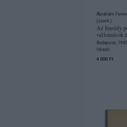
Ábrahám Feren
(szerk.)
Az Imrédy pe
vallomások és
Budapest, 1945
Híradó
4 000 Ft