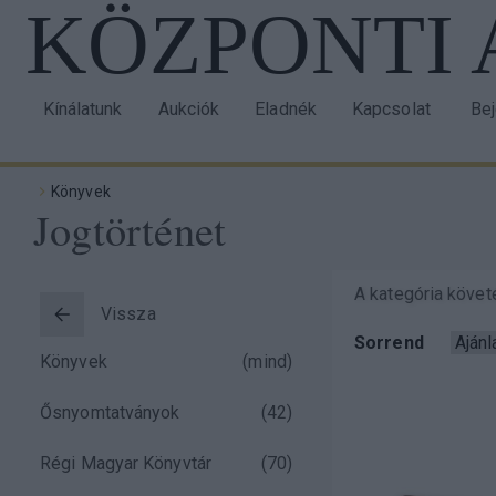
KÖZPONTI
Ugrás
a
tartalomra
Kínálatunk
Aukciók
Eladnék
Kapcsolat
Be
Main
Us
navigation
acc
Könyvek
me
Jogtörténet
Morzsa
A kategória követ
Vissza
Taxonomy
Sorrend
Könyvek
(mind)
menu
Ősnyomtatványok
(
42
)
block
Régi Magyar Könyvtár
(
70
)
)