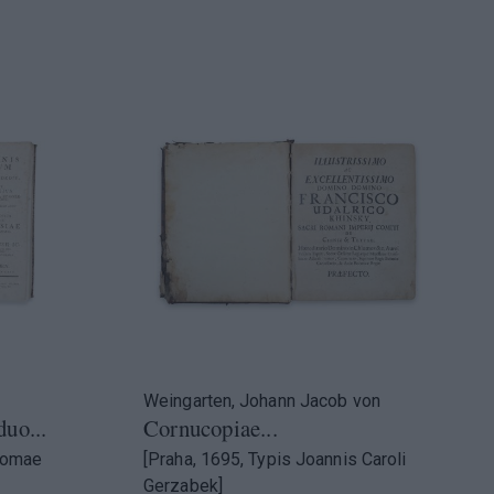
Weingarten, Johann Jacob von
duo...
Cornucopiae...
homae
[Praha, 1695, Typis Joannis Caroli
Gerzabek]