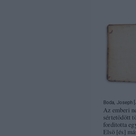
Boda, Joseph [
Az emberi n
sértetödött t
forditotta eg
Elsö [és] má