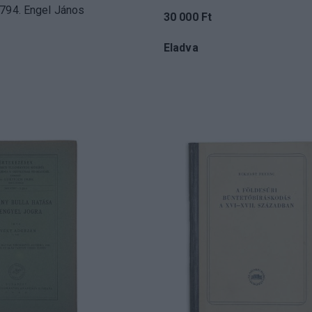
794. Engel János
30 000 Ft
Eladva