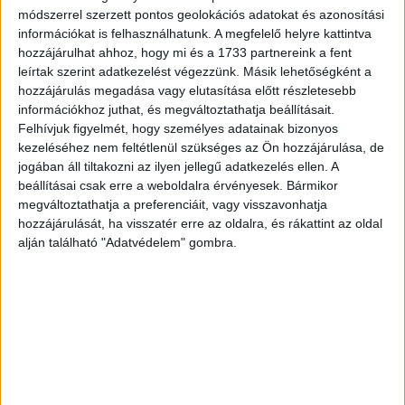
Ady Endre, Csinszka
Arany János portréja
módszerrel szerzett pontos geolokációs adatokat és azonosítási
és barátjuk a csucsai
információkat is felhasználhatunk. A megfelelő helyre kattintva
85 000 Ft
Boncza-kastély
hozzájárulhat ahhoz, hogy mi és a 1733 partnereink a fent
kertjében. Fotólap
leírtak szerint adatkezelést végezzünk. Másik lehetőségként a
hozzájárulás megadása vagy elutasítása előtt részletesebb
Budapest, 1925 körül
információkhoz juthat, és megváltoztathatja beállításait.
120 000 Ft
Felhívjuk figyelmét, hogy személyes adatainak bizonyos
kezeléséhez nem feltétlenül szükséges az Ön hozzájárulása, de
jogában áll tiltakozni az ilyen jellegű adatkezelés ellen. A
Eladva
beállításai csak erre a weboldalra érvényesek. Bármikor
megváltoztathatja a preferenciáit, vagy visszavonhatja
hozzájárulását, ha visszatér erre az oldalra, és rákattint az oldal
alján található "Adatvédelem" gombra.
Babits Mihály költő,
író, műfordító,