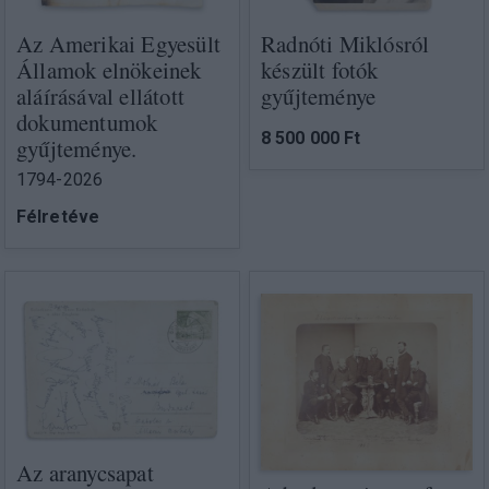
Az Amerikai Egyesült
Radnóti Miklósról
Államok elnökeinek
készült fotók
aláírásával ellátott
gyűjteménye
dokumentumok
8 500 000 Ft
gyűjteménye.
1794-2026
Félretéve
Az aranycsapat