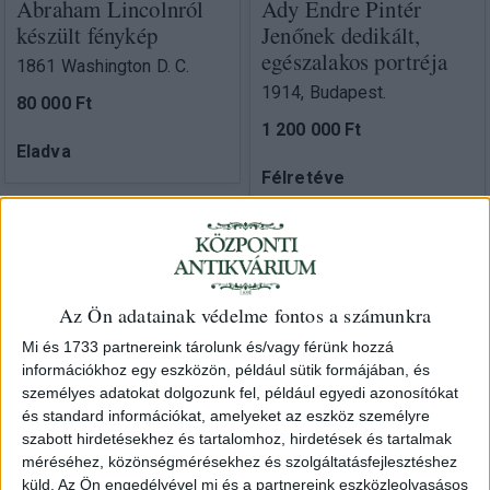
Abraham Lincolnról
Ady Endre Pintér
készült fénykép
Jenőnek dedikált,
egészalakos portréja
1861 Washington D. C.
1914, Budapest.
80 000 Ft
1 200 000 Ft
Eladva
Félretéve
Az Ön adatainak védelme fontos a számunkra
Mi és 1733 partnereink tárolunk és/vagy férünk hozzá
információkhoz egy eszközön, például sütik formájában, és
személyes adatokat dolgozunk fel, például egyedi azonosítókat
és standard információkat, amelyeket az eszköz személyre
szabott hirdetésekhez és tartalomhoz, hirdetések és tartalmak
méréséhez, közönségmérésekhez és szolgáltatásfejlesztéshez
küld.
Az Ön engedélyével mi és a partnereink eszközleolvasásos