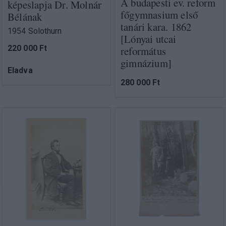
A budapesti ev. reform
képeslapja Dr. Molnár
főgymnasium első
Bélának
tanári kara. 1862
1954 Solothurn
[Lónyai utcai
220 000 Ft
református
gimnázium]
Eladva
280 000 Ft