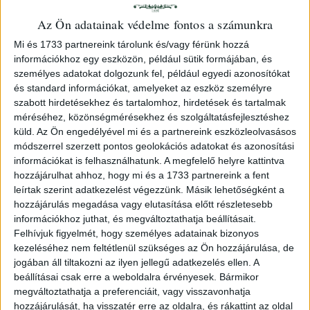
Az Ön adatainak védelme fontos a számunkra
Mi és 1733 partnereink tárolunk és/vagy férünk hozzá
információkhoz egy eszközön, például sütik formájában, és
személyes adatokat dolgozunk fel, például egyedi azonosítókat
és standard információkat, amelyeket az eszköz személyre
szabott hirdetésekhez és tartalomhoz, hirdetések és tartalmak
méréséhez, közönségmérésekhez és szolgáltatásfejlesztéshez
Della Porta, Giambattista
Fejér Lipót
küld.
Az Ön engedélyével mi és a partnereink eszközleolvasásos
Magia naturalis, oder
összegyűjtött munkái
módszerrel szerzett pontos geolokációs adatokat és azonosítási
Haus-, Kunst- und
I-II. / Leopold Fejér
információkat is felhasználhatunk. A megfelelő helyre kattintva
Wunderbuch...
hozzájárulhat ahhoz, hogy mi és a 1733 partnereink a fent
gesammelte Arbeiten
1713 Nürnberg
leírtak szerint adatkezelést végezzünk. Másik lehetőségként a
Budapest 1970. Akadémiai
hozzájárulás megadása vagy elutasítása előtt részletesebb
900 000 Ft
Kiadó.
információkhoz juthat, és megváltoztathatja beállításait.
Felhívjuk figyelmét, hogy személyes adatainak bizonyos
150 000 Ft
€ 2 300
kezeléséhez nem feltétlenül szükséges az Ön hozzájárulása, de
jogában áll tiltakozni az ilyen jellegű adatkezelés ellen. A
beállításai csak erre a weboldalra érvényesek. Bármikor
megváltoztathatja a preferenciáit, vagy visszavonhatja
hozzájárulását, ha visszatér erre az oldalra, és rákattint az oldal