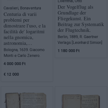
Lilienthal, Otto
Der Vogelflug als
Cavalieri, Bonaventura
Grundlage der
Centuria di varii
Fliegekunst. Ein
problemi per
Beitrag zur Systematik
dimostrare l'uso, e la
der Flugtechnik.
facilità de' logaritmi
nella gnomica,
Berlin, 1889, R. Gaertner
astronomia,…
Verlags [Leonhard Simion]
Bologna, 1639. Giacomo
1 180 000 Ft
Monti e Carlo Zenero.
4 000 000 Ft
€ 12 000