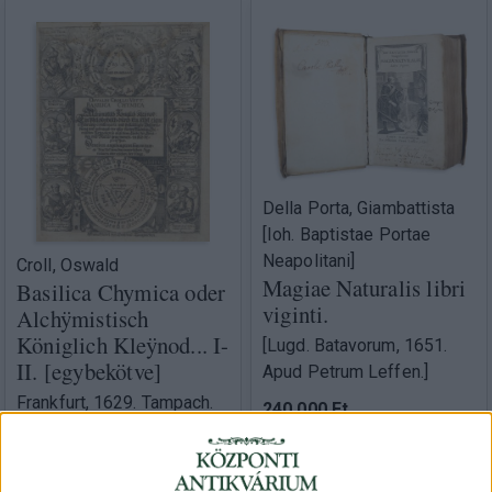
Della Porta, Giambattista
[Ioh. Baptistae Portae
Neapolitani]
Croll, Oswald
Magiae Naturalis libri
Basilica Chymica oder
viginti.
Alchÿmistisch
Königlich Kleÿnod... I-
[Lugd. Batavorum, 1651.
II. [egybekötve]
Apud Petrum Leffen.]
Frankfurt, 1629. Tampach.
240 000 Ft
550 000 Ft