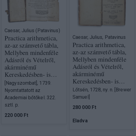
Caesar, Julius (Patavinus)
Practica arithmetica,
Caesar, Julius, Patavinus
Practica arithmetica,
az-az számvető tábla,
az-az számvető tábla,
Mellyben mindenféle
Mellyben mindenféle
Adásról és Vételről,
Adásról és Vételről,
akárminémű
akárminémű
Kereskedésben- is…
Kereskedésben- is…
[Nagyszombat], 1739.
Lőtsén, 1728, ny. n. [Brewer
Nyomtattatott az
Samuel]
Academiai bőtőkel. 322.
sztl. p.
280 000 Ft
220 000 Ft
Eladva