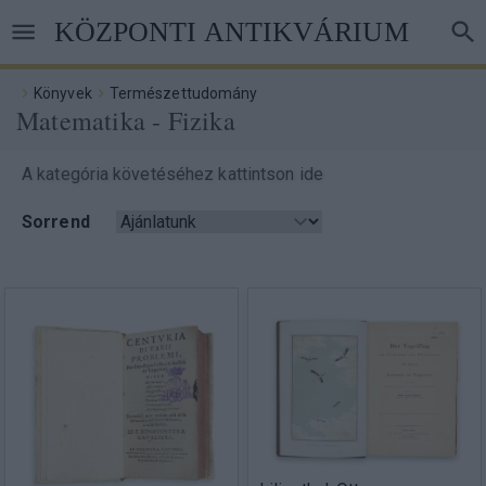
Ugrás
KÖZPONTI ANTIKVÁRIUM
a
tartalomra
Könyvek
Természettudomány
Matematika - Fizika
Morzsa
A kategória követéséhez kattintson ide
Sorrend