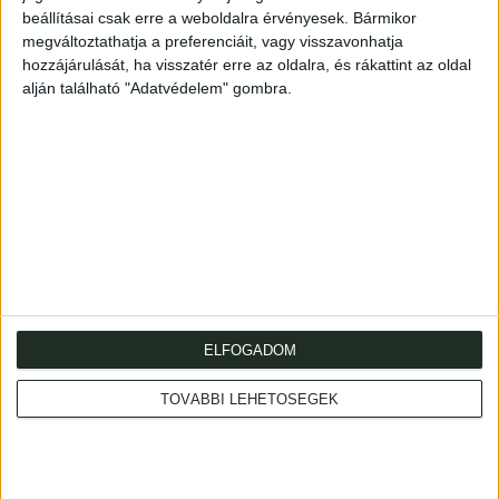
Árveréseinkkel kapcsolatban
beállításai csak erre a weboldalra érvényesek. Bármikor
megváltoztathatja a preferenciáit, vagy visszavonhatja
+36 1 266 1970-es telefonszámon
hozzájárulását, ha visszatér erre az oldalra, és rákattint az oldal
aukcio@kozpontiantikvarium.hu e-mail címen
alján található "Adatvédelem" gombra.
tudunk felvilágosítást adni.
ELFOGADOM
Cím
: 1053 Budapest., Múzeum krt. 13-15.
Telefon
: +36 1 317 3514
TOVÁBBI LEHETŐSÉGEK
Nyitva
: hétköznap 10-18h, szombat 10-14h
Email
: eladas@kozpontiantikvarium.hu