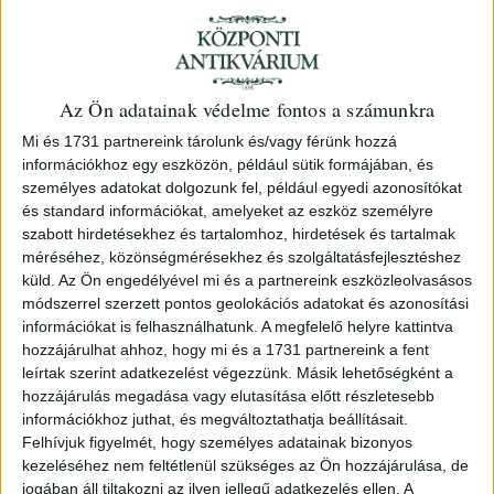
Cím
: 1053 Budapest, Múzeum krt. 13-15.
Az Ön adatainak védelme fontos a számunkra
Telefon
: (06) 1 317 3514
Mi és 1731 partnereink tárolunk és/vagy férünk hozzá
Nyitva
: h-p 10-18h, sz 10-14h
információkhoz egy eszközön, például sütik formájában, és
Email
:
eladas@kozpontiantikvarium.hu
személyes adatokat dolgozunk fel, például egyedi azonosítókat
és standard információkat, amelyeket az eszköz személyre
Amennyiben könyveket szeretne eladni, kérjük keressen
szabott hirdetésekhez és tartalomhoz, hirdetések és tartalmak
meg minket telefonon a fenti számon, küldjön e-mailt,
méréséhez, közönségmérésekhez és szolgáltatásfejlesztéshez
vagy
kérjen ajánlatot
!
küld.
Az Ön engedélyével mi és a partnereink eszközleolvasásos
módszerrel szerzett pontos geolokációs adatokat és azonosítási
információkat is felhasználhatunk. A megfelelő helyre kattintva
AJÁNLATKÉRÉS
hozzájárulhat ahhoz, hogy mi és a 1731 partnereink a fent
leírtak szerint adatkezelést végezzünk. Másik lehetőségként a
hozzájárulás megadása vagy elutasítása előtt részletesebb
információkhoz juthat, és megváltoztathatja beállításait.
Felhívjuk figyelmét, hogy személyes adatainak bizonyos
Árverések
kezeléséhez nem feltétlenül szükséges az Ön hozzájárulása, de
jogában áll tiltakozni az ilyen jellegű adatkezelés ellen. A