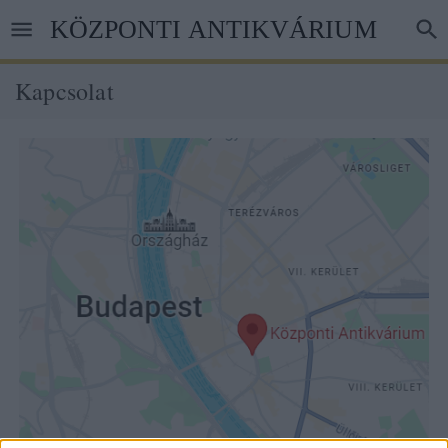
Ugrás
KÖZPONTI ANTIKVÁRIUM
a
tartalomra
Kapcsolat