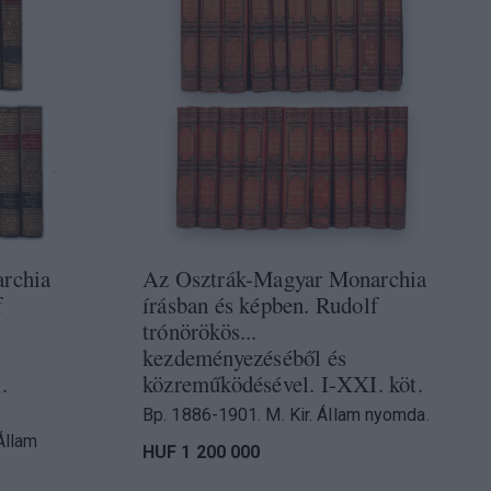
rchia
Az Osztrák-Magyar Monarchia
f
írásban és képben. Rudolf
trónörökös...
kezdeményezéséből és
.
közreműködésével. I-XXI. köt.
Bp. 1886-1901. M. Kir. Állam nyomda.
Állam
HUF 1 200 000