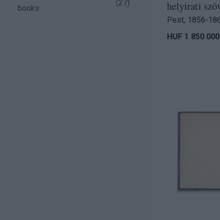
(
27
)
helyirati szöv
books
Pest, 1856-186
HUF 1 850 000