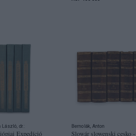
László, dr.:
Bernolák, Anton
iópiai Expedíció
Slowár slowenski cesko -