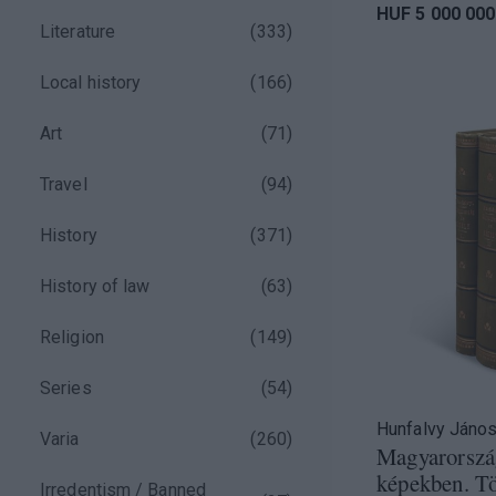
HUF 5 000 000
Literature
(
333
)
Local history
(
166
)
Art
(
71
)
Travel
(
94
)
History
(
371
)
History of law
(
63
)
Religion
(
149
)
Series
(
54
)
Hunfalvy Jáno
Varia
(
260
)
Magyarország
képekben. Tö
Irredentism / Banned