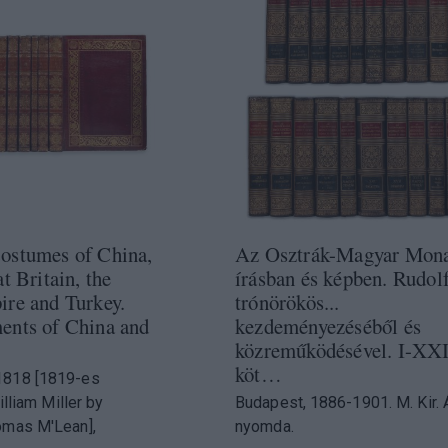
ostumes of China,
Az Osztrák-Magyar Mona
t Britain, the
írásban és képben. Rudol
re and Turkey.
trónörökös...
ents of China and
kezdeményezéséből és
közreműködésével. I-XXI
köt…
1818 [1819-es
William Miller by
Budapest, 1886-1901. M. Kir. 
omas M'Lean],
nyomda.