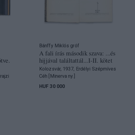
Bánffy Miklós gróf
A fali írás második szava: ...és
tve.
hijjával találtattál...I-II. kötet
Kolozsvár, 1937, Erdélyi Szépmíves
rajzi
Céh [Minerva ny.]
HUF 30 000