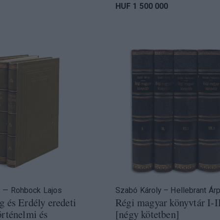
HUF 1 500 000
s — Rohbock Lajos
Szabó Károly – Hellebrant Ár
 és Erdély eredeti
Régi magyar könyvtár I-I
rténelmi és
[négy kötetben]