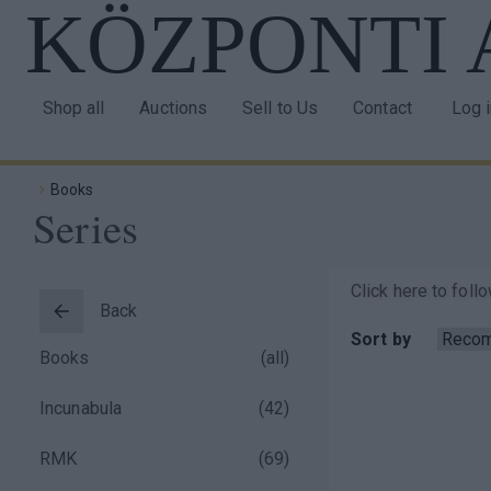
KÖZPONTI
Skip
to
main
content
Shop all
Auctions
Sell to Us
Contact
Log 
Main
Use
navigation
acco
Books
men
Series
Breadcrumb
Click here to foll
Back
Taxonomy
Sort by
Books
(all)
menu
Incunabula
(
42
)
block
RMK
(
69
)
)