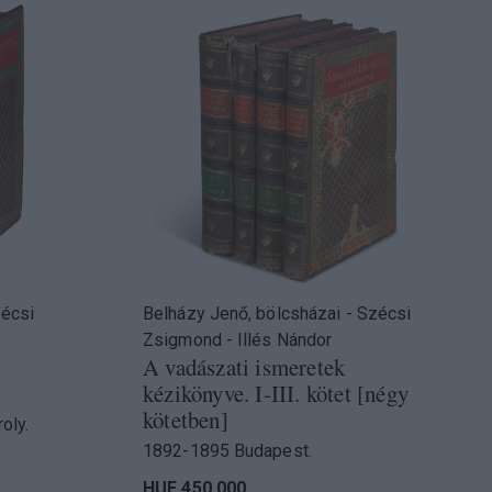
zécsi
Belházy Jenő, bölcsházai - Szécsi
Zsigmond - Illés Nándor
A vadászati ismeretek
kézikönyve. I-III. kötet [négy
kötetben]
oly.
1892-1895 Budapest.
HUF 450 000