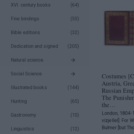
XVI. century books
(
64
)
)
Fine bindings
(
55
)
)
Bible editions
(
32
)
Dedication and signed
(
205
)
)
Natural science
)
Social Science
Costumes [C
Austria, Grea
Illustrated books
(
144
)
Russian Empi
The Punishm
Hunting
(
65
)
the…
London, 1804-
Gastronomy
(
10
)
vízjellel]. For 
Bulmer [but Th
Linguistics
(
12
)