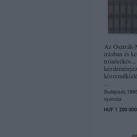
Az Osztrák-
írásban és k
trónörökös...
kezdeményez
közreműködés
…
Budapest, 1886
nyomda.
HUF 1 200 000