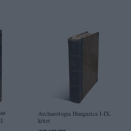
Archaeologia Hungarica I-IX.
pád
II
kötet