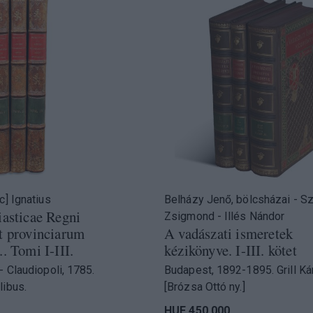
c] Ignatius
Belházy Jenő, bölcsházai - S
iasticae Regni
Zsigmond - Illés Nándor
t provinciarum
A vadászati ismeretek
. Tomi I-III.
kézikönyve. I-III. kötet
- Claudiopoli, 1785.
Budapest, 1892-1895. Grill Kár
libus.
[Brózsa Ottó ny.]
HUF 450 000