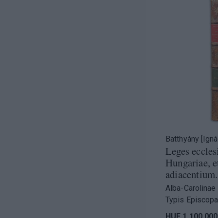
Batthyány [Igná
Leges eccles
Hungariae, e
adiacentium..
Alba-Carolinae 
Typis Episcopa
HUF 1 100 000