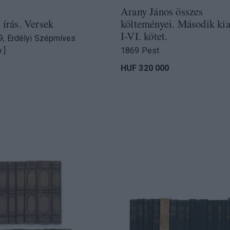
Arany János összes
 írás. Versek
költeményei. Második kia
I-VI. kötet.
9, Erdélyi Szépmíves
.]
1869 Pest
HUF 320 000