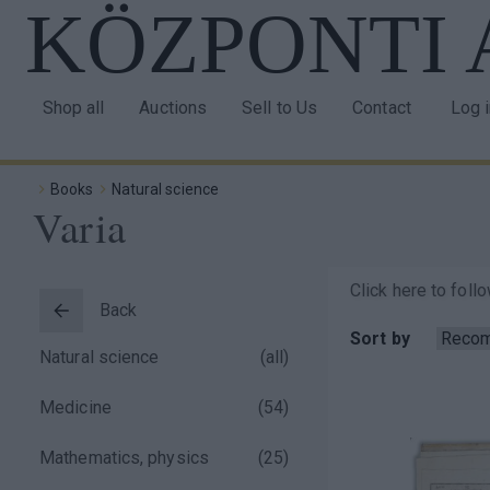
KÖZPONTI
Skip
to
main
content
Shop all
Auctions
Sell to Us
Contact
Log 
Main
Use
navigation
acco
Books
Natural science
men
Varia
Breadcrumb
Click here to foll
Back
Taxonomy
Sort by
)
Natural science
(all)
menu
)
Medicine
(
54
)
block
)
Mathematics, physics
(
25
)