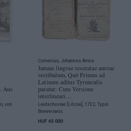
Comenius, Johannes Amos
Januae lingvae reseratae aureae
vestibulum, Quô Primus ad
n
Latinam aditus Tyrunculis
. Aus
paratur: Cum Versione
…
interlineari…
n, von
Leutschoviae [Lőcse], 1722, Typis
Brewerianis.
HUF 45 000