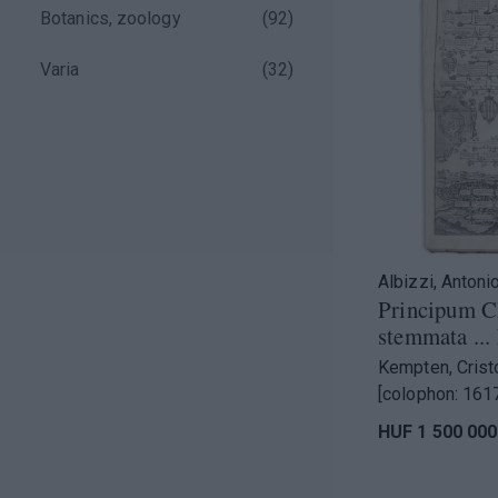
)
Botanics, zoology
(
92
)
)
Varia
(
32
)
)
)
Albizzi, Antoni
Principum C
)
stemmata ... 
Kempten, Crist
)
[colophon: 1617
)
HUF 1 500 000
)