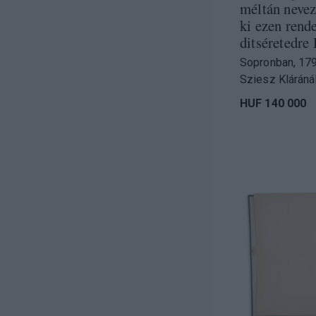
)
méltán nevezt
ki ezen rende
ditséretedr
Sopronban, 179
Sziesz Kláránál
HUF 140 000