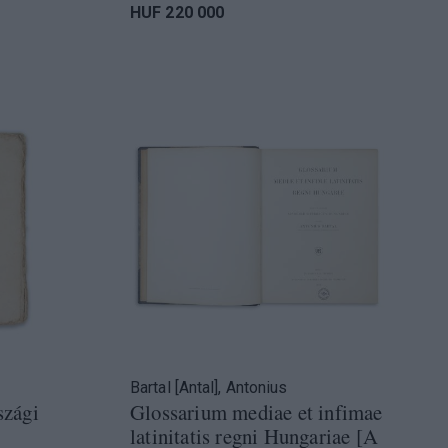
HUF 220 000
Bartal [Antal], Antonius
szági
Glossarium mediae et infimae
latinitatis regni Hungariae [A