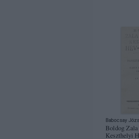
)
)
)
)
)
)
)
)
Babocsay Józ
)
Boldog Zala
Keszthelyi H