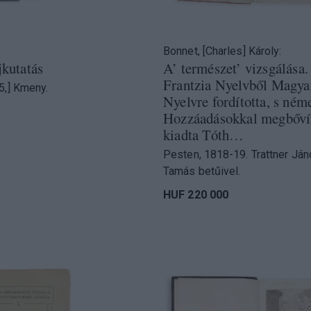
Bonnet, [Charles] Károly:
jkutatás
A’ természet’ vizsgálása.
Frantzia Nyelvből Magya
5,] Kmeny.
Nyelvre fordította, s ném
Hozzáadásokkal megbőví
kiadta Tóth…
Pesten, 1818-19. Trattner Já
Tamás betűivel.
HUF 220 000