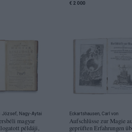
€ 2 000
i József, Nagy-Aytai
Eckartshausen, Carl von
versbéli magyar
Aufschlüsse zur Magie a
logatott példáji,
geprüften Erfahrungen üb