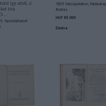
etel igy attól, a'
1829 Sárospatakon, Nádaska
ket irta
András
e D…
HUF 85 000
5. Nyomtattatott
.
Eladva