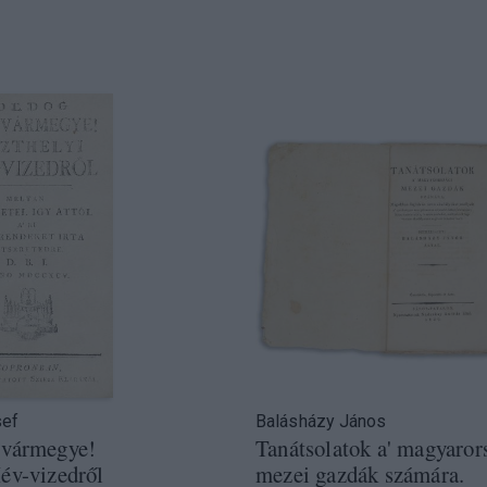
sef
Balásházy János
 vármegye!
Tanátsolatok a' magyaror
év-vizedről
mezei gazdák számára.