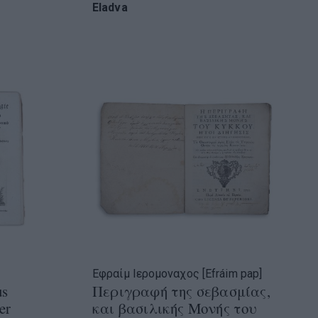
Eladva
Εφραίμ Iερομοναχος [Efráim pap]
us
Περιγραφή της σεβασμίας,
er
και βασιλικής Μονής του