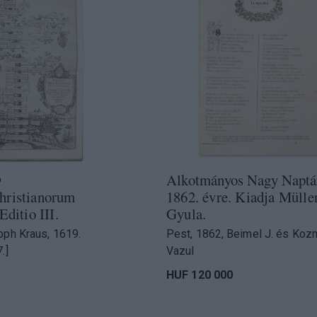
Alkotmányos Nagy Naptá
o
hristianorum
1862. évre. Kiadja Mülle
Editio III.
Gyula.
oph Kraus, 1619.
Pest, 1862, Beimel J. és Koz
.]
Vazul
HUF 120 000