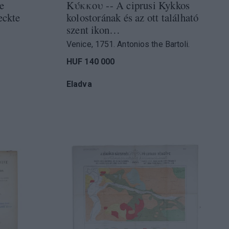
e
Κύκκου -- A ciprusi Kykkos
eckte
kolostorának és az ott található
szent ikon…
Venice, 1751. Antonios the Bartoli.
HUF 140 000
Eladva