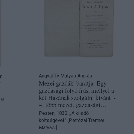
r
Angyalffy Mátyás András
r
Mezei gazdák' barátja. Egy
gazdasági folyó írás, mellyel a
két Hazának szolgálni kívánt ~
ma
~, több mezei, gazdasági…
Pesten, 1830. ,,A ki-adó
költségével.” [Petrózai Trattner
Mátyás.]