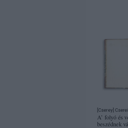
[Cserey] Csere
A’ folyó és 
beszédnek vá